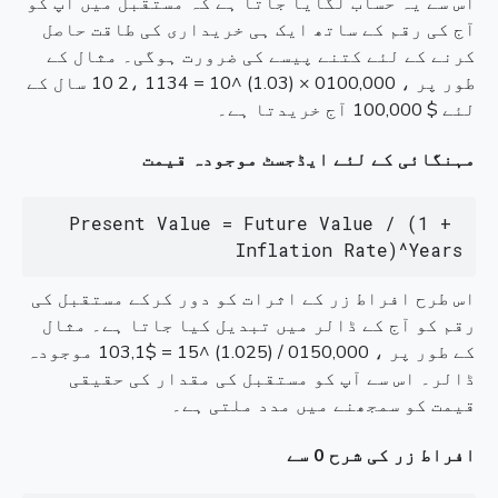
اس سے یہ حساب لگایا جاتا ہے کہ مستقبل میں آپ کو
آج کی رقم کے ساتھ ایک ہی خریداری کی طاقت حاصل
کرنے کے لئے کتنے پیسے کی ضرورت ہوگی۔ مثال کے
طور پر ، 0100,000 × (1.03) ^10 = 1134 ،2 10 سال کے
لئے $ 100,000 آج خریدتا ہے۔
مہنگائی کے لئے ایڈجسٹ موجودہ قیمت
Present Value = Future Value / (1 + 
Inflation Rate)^Years
اس طرح افراط زر کے اثرات کو دور کرکے مستقبل کی
رقم کو آج کے ڈالر میں تبدیل کیا جاتا ہے۔ مثال
کے طور پر ، 0150,000 / (1.025) ^15 = $103,1 موجودہ
ڈالر۔ اس سے آپ کو مستقبل کی مقدار کی حقیقی
قیمت کو سمجھنے میں مدد ملتی ہے۔
افراط زر کی شرح 0 سے