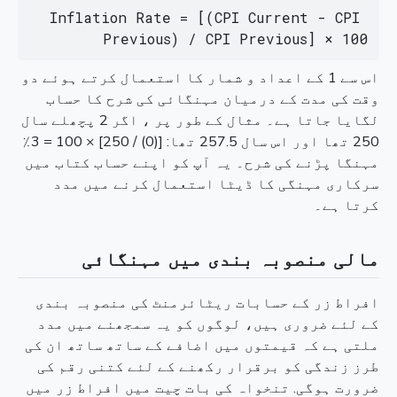
Inflation Rate = [(CPI Current - CPI 
Previous) / CPI Previous] × 100
اس سے 1 کے اعداد و شمار کا استعمال کرتے ہوئے دو
وقت کی مدت کے درمیان مہنگائی کی شرح کا حساب
لگایا جاتا ہے۔ مثال کے طور پر ، اگر 2 پچھلے سال
250 تھا اور اس سال 257.5 تھا: [(0) / 250] × 100 = 3٪
مہنگا پڑنے کی شرح۔ یہ آپ کو اپنے حساب کتاب میں
سرکاری مہنگی کا ڈیٹا استعمال کرنے میں مدد
کرتا ہے۔
مالی منصوبہ بندی میں مہنگائی
افراط زر کے حسابات ریٹائرمنٹ کی منصوبہ بندی
کے لئے ضروری ہیں، لوگوں کو یہ سمجھنے میں مدد
ملتی ہے کہ قیمتوں میں اضافے کے ساتھ ساتھ ان کی
طرز زندگی کو برقرار رکھنے کے لئے کتنی رقم کی
ضرورت ہوگی. تنخواہ کی بات چیت میں افراط زر میں