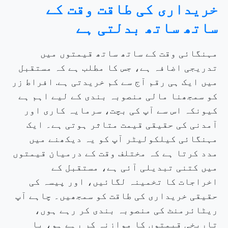
خریداری کی طاقت وقت کے
ساتھ ساتھ بدلتی ہے
مہنگائی وقت کے ساتھ ساتھ قیمتوں میں
تدریجی اضافہ ہے، جس کا مطلب ہے کہ مستقبل
میں ایک ہی رقم آج سے کم خریدتی ہے. افراط زر
کو سمجھنا مالی منصوبہ بندی کے لیے اہم ہے
کیونکہ اس سے آپ کی بچت، سرمایہ کاری اور
آمدنی کی حقیقی قیمت متاثر ہوتی ہے۔ ایک
مہنگائی کیلکولیٹر آپ کو یہ دیکھنے میں
مدد کرتا ہے کہ مختلف وقت کے درمیان قیمتوں
میں کتنی تبدیلی آئی ہے، مستقبل کے
اخراجات کا تخمینہ لگائیں، اور پیسہ کی
حقیقی خریداری کی طاقت کو سمجھیں۔ چاہے آپ
ریٹائرمنٹ کی منصوبہ بندی کر رہے ہوں،
تاریخی قیمتوں کا موازنہ کر رہے ہو، یا