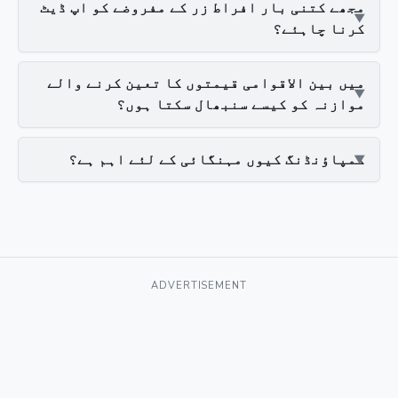
مجھے کتنی بار افراط زر کے مفروضے کو اپ ڈیٹ
کرنا چاہئے؟
میں بین الاقوامی قیمتوں کا تعین کرنے والے
موازنہ کو کیسے سنبھال سکتا ہوں؟
کمپاؤنڈنگ کیوں مہنگائی کے لئے اہم ہے؟
ADVERTISEMENT