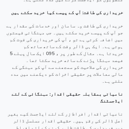
خریداری کی طاقت: آپ کے پیسے کیا خرید سکتے ہیں
خریداری کی طاقت وہ سامان اور خدمات کی مقدار ہے
جو آپ کے پیسے خرید سکتے ہیں۔ جب مہنگائی قیمتوں
میں اضافہ کرتی ہے تو ، آپ کی خریداری کی قوت کم
ہوتی ہے۔ ایک ہی ڈالر وقت کے ساتھ ساتھ کم
خریدتا ہے۔ مثال کے طور پر ، 095 ایک سال پہلے 5
فیصد مہنگا پڑنے کے ساتھ خرید سکتا تھا۔
خریداری کی صلاحیت کو سمجھنے سے آپ کو مہنگی کے
مالی معاملات پر حقیقی اثرات کو دیکھنے میں مدد
ملتی ہے۔
نامیاتی بمقابلہ حقیقی اقدار: مہنگائی کے لئے
ایڈجسٹنگ
نامیاتی اقدار افراط زر کے لئے ایڈجسٹ کیے بغیر
اصل ڈالر کی رقم ہیں۔ حقیقی اقدار مسلسل ڈالر
میں خریداری کی طاقت ظاہر کرنے کے لئے افراط