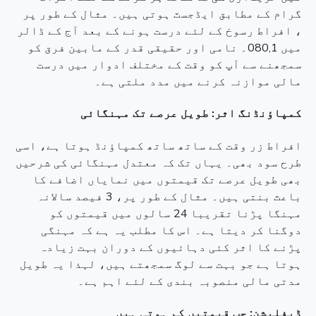
گرام کے مطابق ایڈجسٽ ہوتی ہیں۔ مثال کے طور پر
، افراط رسوخ کے لئے درست ہونے کے بعد آج کے ڈالر
میں 080,1۔ نامی اور حقیقی قدر کے مابین فرق کو
سمجھنے سے آپ کو وقت کے مختلف ادوار میں درست
مالی موازنہ کرنے میں مدد ملتی ہے۔
کمپاؤنڈنگ اثر: طویل عرصے تک مہنگائی
افراط زر وقت کے ساتھ ساتھ کمپاؤنڈ ہوتا ہے، اسی
طرح سود بھی۔ یہاں تک کہ معتدل مہنگائی کی شرحیں
بھی طویل عرصے تک قیمتوں میں نمایاں اضافے کا
باعث بنتی ہیں۔ مثال کے طور پر، 3 فیصد سالانہ
مہنگا پڑنا تقریبا 24 سالوں میں قیمتوں کو
دوگنا کر دیتا ہے۔ اس کا مطلب یہ ہے کہ مہنگی
پڑنے کا اثر کئی دہائیوں کے دوران بہت زیادہ
ہوتا ہے جو بہت سے لوگ سمجھتے ہیں، لہذا یہ طویل
مدتی مالی منصوبہ بندی کے لئے اہم ہے۔
ڈیفلیشن: جب قیمتیں کم ہوتی ہیں