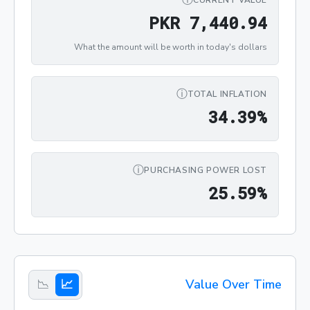
PKR 7,440.94
P
K
R
7
,
4
4
0
.
9
4
What the amount will be worth in today's dollars
ⓘ
TOTAL INFLATION
34.39%
3
4
.
3
9
%
ⓘ
PURCHASING POWER LOST
25.59%
2
5
.
5
9
%
📉
📈
Value Over Time