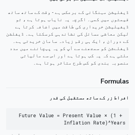
ڈیفلیشن مہنگائی کے برعکس ہے - وقت کے ساتھ ساتھ
قیمتوں میں کمی۔ اگرچہ یہ نایاب ہوتا ہے ، تو
ڈیفیلیشن خریداری کی طاقت میں اضافہ کرتا ہے
لیکن معاشی مسائل کی نشاندہی کرسکتا ہے۔ ڈیفلشن
کے دوران ، ایک ہی رقم زیادہ سامان خریدتی ہے۔
ڈیفلےشن کو سمجھنے سے آپ کو یہ پہچاننے میں مدد
ملتی ہے کہ یہ کب ہوتا ہے اور اس سے مالیاتی
منصوبہ بندی کو کس طرح متاثر ہوتا ہے۔
Formulas
افراط زر کے ساتھ مستقبل کی قدر
Future Value = Present Value × (1 + 
Inflation Rate)^Years