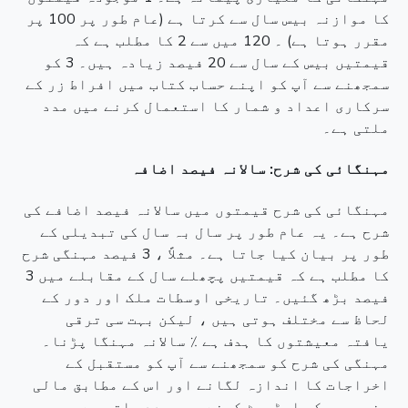
کا موازنہ بیس سال سے کرتا ہے (عام طور پر 100 پر
مقرر ہوتا ہے) ۔ 120 میں سے 2 کا مطلب ہے کہ
قیمتیں بیس کے سال سے 20 فیصد زیادہ ہیں۔ 3 کو
سمجھنے سے آپ کو اپنے حساب کتاب میں افراط زر کے
سرکاری اعداد و شمار کا استعمال کرنے میں مدد
ملتی ہے۔
مہنگائی کی شرح: سالانہ فیصد اضافہ
مہنگائی کی شرح قیمتوں میں سالانہ فیصد اضافے کی
شرح ہے۔ یہ عام طور پر سال بہ سال کی تبدیلی کے
طور پر بیان کیا جاتا ہے۔ مثلاً ، 3 فیصد مہنگی شرح
کا مطلب ہے کہ قیمتیں پچھلے سال کے مقابلے میں 3
فیصد بڑھ گئیں۔ تاریخی اوسطات ملک اور دور کے
لحاظ سے مختلف ہوتی ہیں ، لیکن بہت سی ترقی
یافتہ معیشتوں کا ہدف ہے ٪ سالانہ مہنگا پڑنا۔
مہنگی کی شرح کو سمجھنے سے آپ کو مستقبل کے
اخراجات کا اندازہ لگانے اور اس کے مطابق مالی
منصوبوں کو ایڈجسٹ کرنے میں مدد ملتی ہے۔