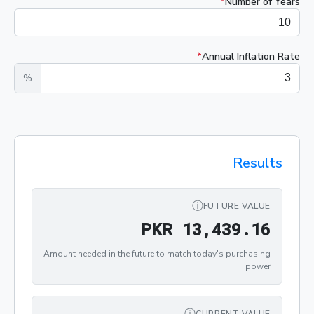
*
Number of Years
*
Annual Inflation Rate
%
Results
ⓘ
FUTURE VALUE
PKR 13,439.16
P
K
R
1
3
,
4
3
9
.
1
6
Amount needed in the future to match today's purchasing
power
ⓘ
CURRENT VALUE