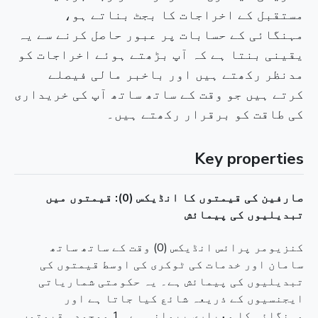
مستقبل کے اخراجات کا بجٹ بناتے ہو،
مہنگائی کے حسابات پر عبور حاصل کرنے سے یہ
یقینی بنتا ہے کہ آپ بڑھتے ہوئے اخراجات کو
مدنظر رکھتے ہیں اور باخبر مالی فیصلے
کرتے ہیں جو وقت کے ساتھ ساتھ آپ کی خریداری
کی طاقت کو برقرار رکھتے ہیں۔
Key properties
صارفین کی قیمتوں کا انڈیکس (0): قیمتوں میں
تبدیلیوں کی پیمائش
کنزیومر پرائس انڈیکس (0) وقت کے ساتھ ساتھ
سامان اور خدمات کی ٹوکری کی اوسط قیمتوں کی
تبدیلیوں کی پیمائش ہے۔ یہ حکومتی شماریاتی
ایجنسیوں کے ذریعہ شائع کیا جاتا ہے اور
مہنگائی کا معیاری پیمانہ ہے۔ 1 موجودہ قیمتوں