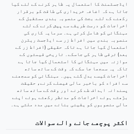
ایڈجسٹمنٹ کا استعمال یہ ظاہر کرنے کے لئے کیا
جاتا ہے کہ اضافہ خریداری کی طاقت کو برقرار
رکھنے کے لئے. بجٹ کی منصوبہ بندی مستقبل کے
اخراجات کو درست طریقے سے پیش کرنے کے لئے
مہنگائی کو شامل کرتی ہے۔ سرمایہ کاری کی
منصوبہ بندی میں افراط زر سے ایڈجسٹ ریٹرن
استعمال کیا جاتا ہے تاکہ حقیقی (افراط زر کے
بعد) ترقی ظاہر کی جاسکے۔ تاریخی قیمتوں کے
موازنہ میں مہنگائی کا استعمال کیا جاتا ہے
تاکہ یہ سمجھا جا سکے کہ وقت کے ساتھ ساتھ
اخراجات کیسے بدل گئے ہیں۔ مہنگائی کو سمجھنے
سے افراد کو باخبر مالی فیصلے کرنے، حقیقت
پسندانہ اہداف طے کرنے اور وقت کے ساتھ ساتھ
بڑھتے ہوئے اخراجات کو مدنظر رکھتے ہوئے اپنے
مالی منصوبوں کو یقینی بنانے میں مدد ملتی ہے۔
اکثر پوچھے جانے والے سوالات