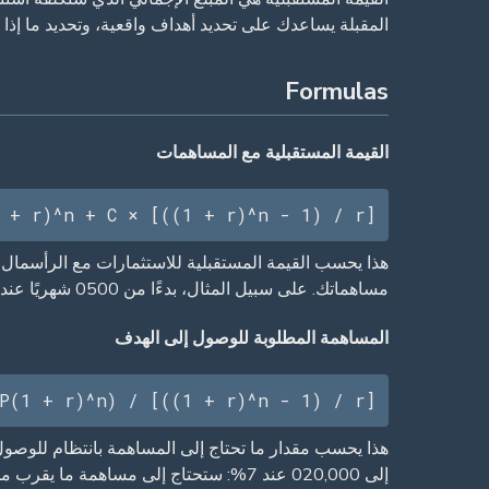
المقبلة يساعدك على تحديد أهداف واقعية، وتحديد ما إذا 
Formulas
القيمة المستقبلية مع المساهمات
 + r)^n + C × [((1 + r)^n - 1) / r]
مساهماتك. على سبيل المثال، بدءًا من 0500 شهريًا عند 7% لمدة 20 عامًا يؤدي إلى حوالي 320 ألف دولار. هذه الصيغة هي أساس استراتيجيات الاستثمار المنهجية.
المساهمة المطلوبة للوصول إلى الهدف
P(1 + r)^n) / [((1 + r)^n - 1) / r]
هذا يحسب مقدار ما تحتاج إلى المساهمة بانتظام للوصول
إلى 020,000 عند 7%: ستحتاج إلى مساهمة ما يقرب من 700 دولار شهريا. وهذا يساعدك على تحديد أهداف مدخرة واقعية.