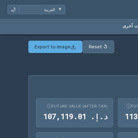
🌙
ت أخرى
Export to image
Reset
↺
ⓘ
ⓘ
FUTURE VALUE (AFTER TAX)
FU
د.إ.‏ 113,669.42
د.إ.‏ 107,119.01
3
1
1
د
.
إ
.
1
0
.
9
1
1
,
7
0
1