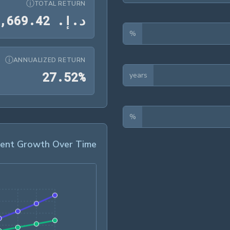
ⓘ
TOTAL RETURN
د
.
إ
.
2
4
.
9
6
6
,
%
ⓘ
ANNUALIZED RETURN
27.52‎%‎
2
7
.
5
2
%
years
%
ment Growth Over Time