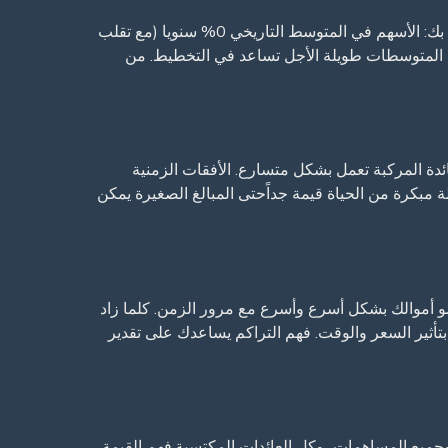
معدل العائد المتوقع هو النسبة المئوية السنوية التي تتوقع أن تجني استثماراتك. يختلف هذا اعتمادا على تخصيص الأصول الخاصة بك: الأسهم في المتوسط التاريخي 0% سنويا (مع تقلب
ئدك الفعلية من سنة إلى أخرى، ولكن المتوسطات طويلة الأجل تساعد في التخطيط. من
ئدة المركبة تعمل بشكل متسارع. الأفقات الزمنية
 مبكرة من الحياة قيمة جداًحتى المبالغ الصغيرة يمكن
مو أموالك بشكل أسرع وأسرع مع مرور الزمن. كلما زاد
ة بتأثير السعر والوقت. فهم التراكم يساعدك على تقدير
وجميع المساهمات، وكل العائدات المكتسبة.فهم القيمة