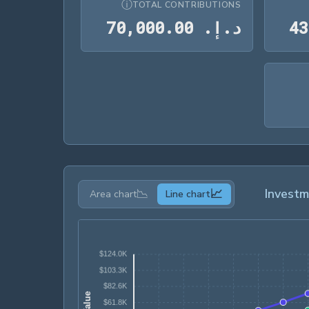
ⓘ
TOTAL CONTRIBUTIONS
د.إ.‏ 43,669.42
د.إ.‏ 70,000.00
3
4
د
.
إ
.
0
0
.
0
0
0
,
0
7
📉
📈
Invest
Area chart
Line chart