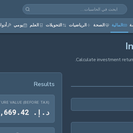
ة
المالية
الصحة
الرياضيات
التحويلات
العلم
يومي
أدوا
I
Calculate investment retur
Results
TURE VALUE (BEFORE TAX)
د
.
إ
.
2
4
.
9
6
6
,