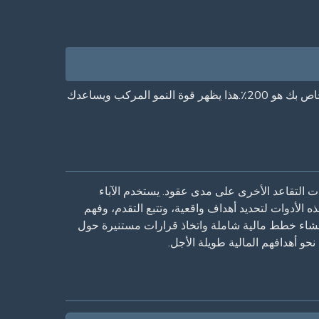
هذا يحسب العائد الإجمالي الخاص بك بنسبة مئوية من ما استثمرته.على سبيل المثال، إذا كنت قدمت 0300,000، فإن العائد الخاص بك هو 200٪.هذا يظهر قوة النمو المركب ويساعدك
 ضرورية للتخطيط للتقاعد ، مما يساعد الناس على التنبؤ بكيفية نمو حسابات 401 (ك) و IRA و حسابات التقاعد الأخرى على مدى عقود. يستخدم الآباء
الأدوات لتحديد أهداف واقعية، وتتبع التقدم، وفهم
نشاء خطط مالية شاملة واتخاذ قرارات مستنيرة حول
حو أهدافهم المالية طويلة الأجل.