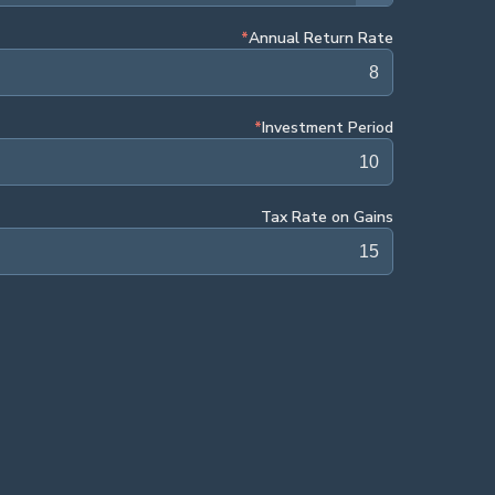
*
Annual Return Rate
*
Investment Period
Tax Rate on Gains