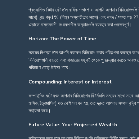
প্রত্যাশিত রিটার্ন রেট হ'ল বার্ষিক শতাংশ যা আপনি আপনার বিনিয়োগগু
সাথে), বন্ড গড়1% (নিম্ন অস্থায়ীতার সাথে) এবং নগদ / সঞ্চয় গড় ??
এড়াতে বাস্তববাদী, সংরক্ষণশীল অনুমানগুলি ব্যবহার করা গুরুত্বপূর্ণ।
Horizon: The Power of Time
সময়ের দিগন্ত হ'ল আপনি কতক্ষণ বিনিয়োগ করার পরিকল্পনা করছেন অর্থ
বিনিয়োগগুলি বাড়তে এবং বাজারের সঙ্কট থেকে পুনরুদ্ধার করতে আরও বে
পরিমাণে বেড়ে উঠতে পারে।
Compounding: Interest on Interest
কম্পাউন্ডিং ঘটে যখন আপনার বিনিয়োগের রিটার্নগুলি সময়ের সাথে সাথে অত
মাসিক, ত্রৈমাসিক) যত বেশি ঘন ঘন হয়, তত দ্রুত আপনার সম্পদ বৃদ্ধি পায
সহায়তা করে।
Future Value: Your Projected Wealth
ভবিষ্যতের মূল্য হ'ল আপনার বিনিয়োগগুলি ভবিষ্যতে নির্দিষ্ট সময়ে মো