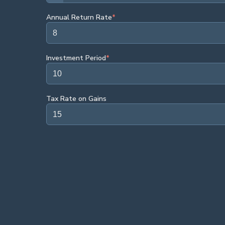
Annual Return Rate
*
Investment Period
*
Tax Rate on Gains