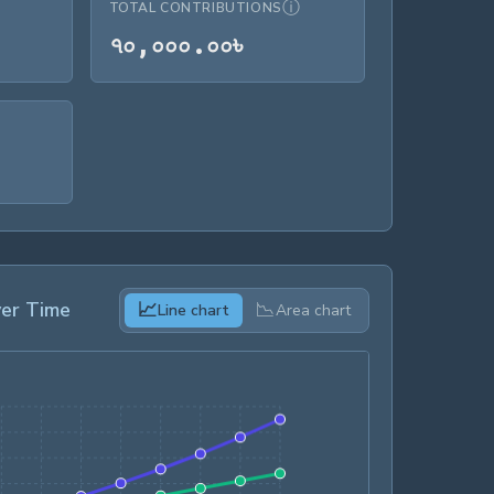
ⓘ
TOTAL CONTRIBUTIONS
৬৬৯.৪২৳
৭০,০০০.০০৳
৭
০
,
০
০
০
.
০
০
৳
er Time
📈
📉
Line chart
Area chart