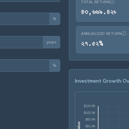
ⓘ
TOTAL RETURN
৪৩,
৪
৩
,
৬
৬
৯
.
৪
২
৳
%
ⓘ
ANNUALIZED RETURN
২৭.৫২%
২
৭
.
৫
২
%
years
%
Investment Growth Ov