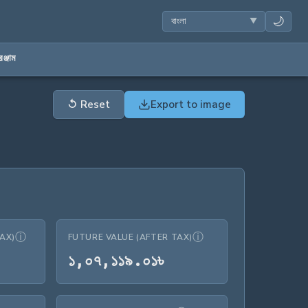
🌙
ঞ্জাম
↺
Reset
Export to image
ⓘ
ⓘ
AX)
FUTURE VALUE (AFTER TAX)
১৩,৬৬৯.৪২৳
১,০৭,১১৯.০১৳
১
,
০
৭
,
১
১
৯
.
০
১
৳