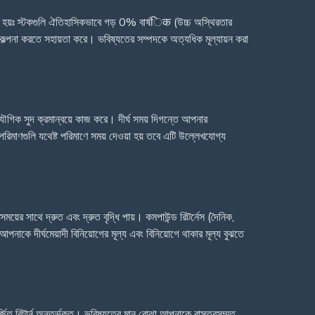
তিত হয়ঃ স্টকগুলি ঐতিহাসিকভাবে গড় 0% বার্ষिक (উচ্চ অস্থিরতার
রিকল্পনা করতে সহায়তা করে। ভবিষ্যতের সম্পদকে অত্যধিক মূল্যায়ন করা
ৌগিক সুদ ক্রমান্বয়ে কাজ করে। দীর্ঘ সময় দিগন্তে আপনার
রিমাণগুলি যথেষ্ট পরিমাণে সময় দেওয়া হয় তবে এটি উল্লেখযোগ্য
য়ের সাথে দ্রুত এবং দ্রুত বৃদ্ধি পায়। কমপাউন্ড রিটর্নেস (দৈনিক,
পনাকে দীর্ঘমেয়াদী বিনিয়োগের মূল্য এবং বিনিয়োগে থাকার মূল্য বুঝতে
্জিত রিটার্ন অন্তর্ভুক্ত। ভবিষ্যতের মান বোঝা আপনাকে বাস্তবসম্মত