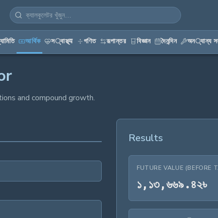
্যামিতি
আর্থিক
স्বাস্থ্य
গণিত
রূপান্তর
বিজ্ঞান
দৈনন্দিন
অন्যান্য সর
or
utions and compound growth.
Results
FUTURE VALUE (BEFORE T
১,
১
,
১
৩
,
৬
৬
৯
.
৪
২
৳