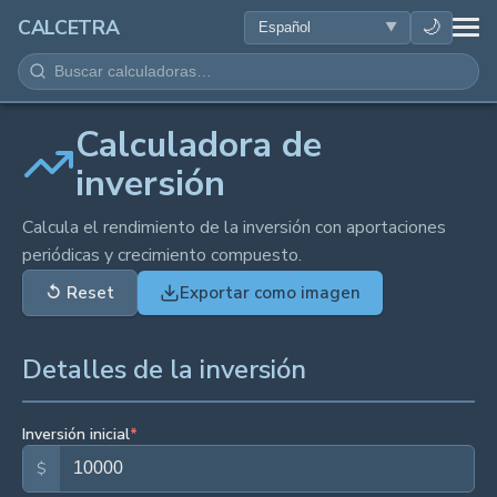
SALUD
🌙
CALCETRA
MATEMÁTICAS
CONVERSIONES
Calculadora de
inversión
CIENCIA
Calcula el rendimiento de la inversión con aportaciones
periódicas y crecimiento compuesto.
COTIDIANO
↺
Reset
Exportar como imagen
OTRAS HERRAMIENTAS
Detalles de la inversión
Inversión inicial
*
$