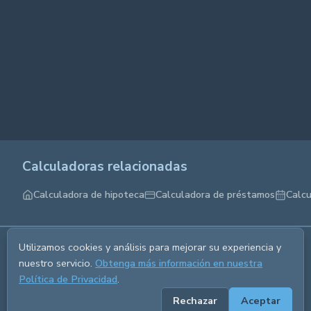
Calculadoras relacionadas
Calculadora de hipoteca
Calculadora de préstamos
Calcu
Utilizamos cookies y análisis para mejorar su experiencia y
Sobre nosotros
Política de privacidad
Términos del
nuestro servicio.
Obtenga más información en nuestra
Política de Privacidad
.
servicio
Contáctanos
Rechazar
Aceptar
© 2026 CALCETRA. Todos los derechos reservados.