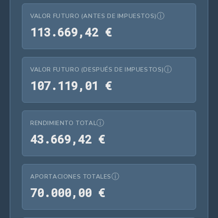
ⓘ
VALOR FUTURO (ANTES DE IMPUESTOS)
113.669,42 €
1
1
3
.
6
6
9
,
4
2
€
ⓘ
VALOR FUTURO (DESPUÉS DE IMPUESTOS)
107.119,01 €
1
0
7
.
1
1
9
,
0
1
€
ⓘ
RENDIMIENTO TOTAL
43.669,42 €
4
3
.
6
6
9
,
4
2
€
ⓘ
APORTACIONES TOTALES
70.000,00 €
7
0
.
0
0
0
,
0
0
€