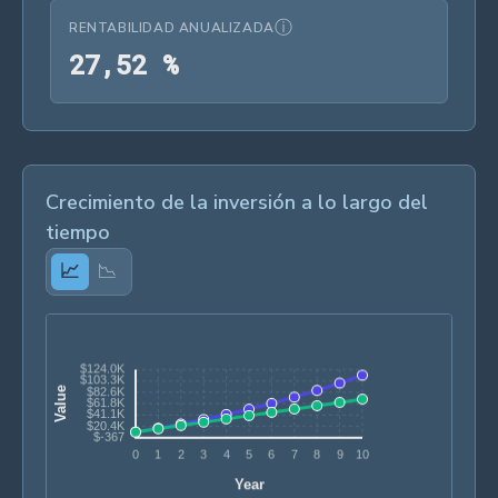
ⓘ
RENTABILIDAD ANUALIZADA
27,52 %
2
7
,
5
2
%
Crecimiento de la inversión a lo largo del
tiempo
📈
📉