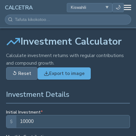
AFYA
🌙
CALCETRA
HESABU
UONGOFU
Investment Calculator
SAYANSI
Calculate investment returns with regular contributions
and compound growth.
KILA SIKU
↺
Reset
Export to image
ZANA NYINGINE
Investment Details
Initial Investment
*
$