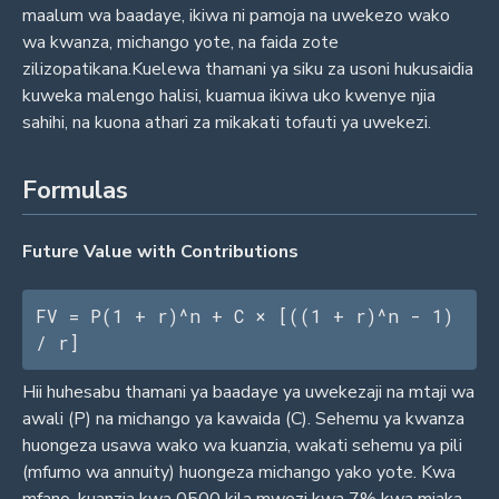
maalum wa baadaye, ikiwa ni pamoja na uwekezo wako
wa kwanza, michango yote, na faida zote
zilizopatikana.Kuelewa thamani ya siku za usoni hukusaidia
kuweka malengo halisi, kuamua ikiwa uko kwenye njia
sahihi, na kuona athari za mikakati tofauti ya uwekezi.
Formulas
Future Value with Contributions
FV = P(1 + r)^n + C × [((1 + r)^n - 1) 
/ r]
Hii huhesabu thamani ya baadaye ya uwekezaji na mtaji wa
awali (P) na michango ya kawaida (C). Sehemu ya kwanza
huongeza usawa wako wa kuanzia, wakati sehemu ya pili
(mfumo wa annuity) huongeza michango yako yote. Kwa
mfano, kuanzia kwa 0500 kila mwezi kwa 7% kwa miaka