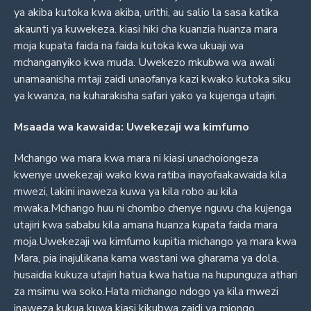
ya akiba kutoka kwa akiba, urithi, au salio la sasa katika
akaunti ya kuwekeza. kiasi hiki cha kuanzia huanza mara
moja kupata faida na faida kutoka kwa ukuaji wa
mchanganyiko kwa muda. Uwekezo mkubwa wa awali
unamaanisha mtaji zaidi unaofanya kazi kwako kutoka siku
ya kwanza, na kuharakisha safari yako ya kujenga utajiri.
Msaada wa kawaida: Uwekezaji wa kimfumo
Mchango wa mara kwa mara ni kiasi unachoiongeza
kwenye uwekezaji wako kwa ratiba inayofaakawaida kila
mwezi, lakini inaweza kuwa ya kila robo au kila
mwaka.Mchango huu ni chombo chenye nguvu cha kujenga
utajiri kwa sababu kila amana huanza kupata faida mara
moja.Uwekezaji wa kimfumo kupitia michango ya mara kwa
Mara, pia inajulikana kama wastani wa gharama ya dola,
husaidia kukuza utajiri hatua kwa hatua na hupunguza athari
za msimu wa soko.Hata michango ndogo ya kila mwezi
inaweza kukua kuwa kiasi kikubwa zaidi ya miongo.