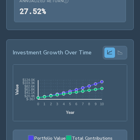
ⓘ
ANNUALIZED RETURN
27.52%
2
7
.
5
2
%
Investment Growth Over Time
📈
📉
Portfolio Value
Total Contributions