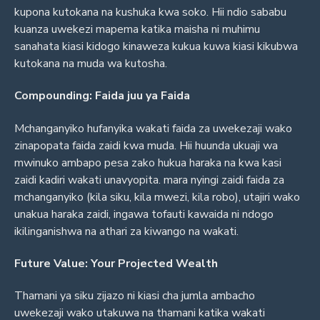
kupona kutokana na kushuka kwa soko. Hii ndio sababu
kuanza uwekezi mapema katika maisha ni muhimu
sanahata kiasi kidogo kinaweza kukua kuwa kiasi kikubwa
kutokana na muda wa kutosha.
Compounding: Faida juu ya Faida
Mchanganyiko hufanyika wakati faida za uwekezaji wako
zinapopata faida zaidi kwa muda. Hii huunda ukuaji wa
mwinuko ambapo pesa zako hukua haraka na kwa kasi
zaidi kadiri wakati unavyopita. mara nyingi zaidi faida za
mchanganyiko (kila siku, kila mwezi, kila robo), utajiri wako
unakua haraka zaidi, ingawa tofauti kawaida ni ndogo
ikilinganishwa na athari za kiwango na wakati.
Future Value: Your Projected Wealth
Thamani ya siku zijazo ni kiasi cha jumla ambacho
uwekezaji wako utakuwa na thamani katika wakati