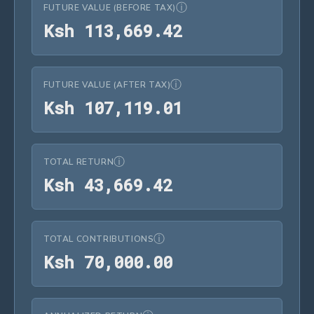
ⓘ
FUTURE VALUE (BEFORE TAX)
Ksh 113,669.4
K
s
h
1
1
3
,
6
6
9
.
4
2
ⓘ
FUTURE VALUE (AFTER TAX)
Ksh 107,119.0
K
s
h
1
0
7
,
1
1
9
.
0
1
ⓘ
TOTAL RETURN
Ksh 43,669.42
K
s
h
4
3
,
6
6
9
.
4
2
ⓘ
TOTAL CONTRIBUTIONS
Ksh 70,000.00
K
s
h
7
0
,
0
0
0
.
0
0