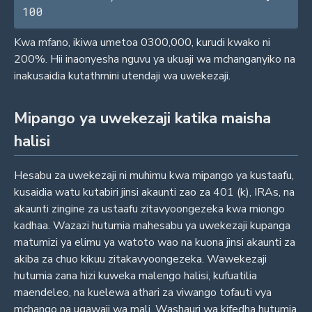
100
Kwa mfano, ikiwa umetoa 0300,000, kurudi kwako ni
200%. Hii inaonyesha nguvu ya ukuaji wa mchanganyiko na
inakusaidia kutathmini utendaji wa uwekezaji.
Mipango ya uwekezaji katika maisha
halisi
Hesabu za uwekezaji ni muhimu kwa mipango ya kustaafu,
kusaidia watu kutabiri jinsi akaunti zao za 401 (k), IRAs, na
akaunti zingine za ustaafu zitavyoongezeka kwa miongo
kadhaa. Wazazi hutumia mahesabu ya uwekezaji kupanga
matumizi ya elimu ya watoto wao na kuona jinsi akaunti za
akiba za chuo kikuu zitakavyoongezeka. Wawekezaji
hutumia zana hizi kuweka malengo halisi, kufuatilia
maendeleo, na kuelewa athari za viwango tofauti vya
mchango na ugawaji wa mali. Washauri wa kifedha hutumia