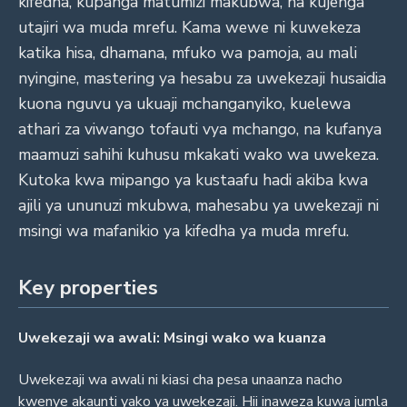
kifedha, kupanga matumizi makubwa, na kujenga
utajiri wa muda mrefu. Kama wewe ni kuwekeza
katika hisa, dhamana, mfuko wa pamoja, au mali
nyingine, mastering ya hesabu za uwekezaji husaidia
kuona nguvu ya ukuaji mchanganyiko, kuelewa
athari za viwango tofauti vya mchango, na kufanya
maamuzi sahihi kuhusu mkakati wako wa uwekeza.
Kutoka kwa mipango ya kustaafu hadi akiba kwa
ajili ya ununuzi mkubwa, mahesabu ya uwekezaji ni
msingi wa mafanikio ya kifedha ya muda mrefu.
Key properties
Uwekezaji wa awali: Msingi wako wa kuanza
Uwekezaji wa awali ni kiasi cha pesa unaanza nacho
kwenye akaunti yako ya uwekezaji. Hii inaweza kuwa jumla