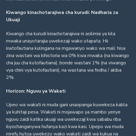
Kiwango kinachotarajiwa cha kurudi: Nadharia za
Ukuaji
Kiwango cha kurudi kinachotarajiwa ni asilimia ya kila
mwaka unayotarajia uwekezaji wako utapata. Hii
inatofautiana kulingana na mgawanyo wako wa mali: hisa
zina wastani wa kihistoria wa 0% kwa mwaka (na kiwango
cha juu cha kutofautiana), bonde wastani 1% (na viwango
vya chini vya kutofautiani), na wastana wa fedha / akiba
2%.
Horizon: Nguvu ya Wakati
Upeo wa wakati ni muda gani unaopanga kuwekeza kabla
ya kuhitaji pesa. Wakati ni mojawapo ya mambo yenye
nguvu zaidi katika ukuaji wa uwekezaji kwa sababu riba
iliyochanganywa hufanya kazi kwa kasi. Upepo wa muda
mrefu hutoa uwekezo wako wakati zaidi wa kukua na