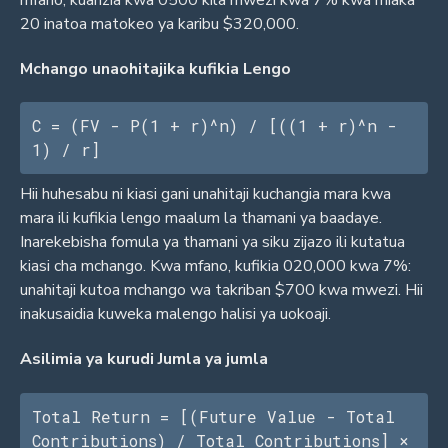
20 inatoa matokeo ya karibu $320,000.
Mchango unaohitajika kufikia Lengo
C = (FV - P(1 + r)^n) / [((1 + r)^n - 
1) / r]
Hii huhesabu ni kiasi gani unahitaji kuchangia mara kwa
mara ili kufikia lengo maalum la thamani ya baadaye.
Inarekebisha fomula ya thamani ya siku zijazo ili kutatua
kiasi cha mchango. Kwa mfano, kufikia 020,000 kwa 7%:
unahitaji kutoa mchango wa takriban $700 kwa mwezi. Hii
inakusaidia kuweka malengo halisi ya uokoaji.
Asilimia ya kurudi Jumla ya jumla
Total Return = [(Future Value - Total 
Contributions) / Total Contributions] × 