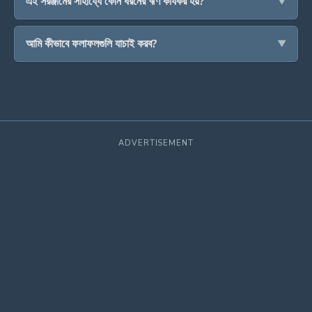
এই সরঞ্জামের সাহায্যে কোন ধরনের ঋণ কার্যকর হয়?
আমি কীভাবে ফলাফলগুলি যাচাই করব?
ADVERTISEMENT