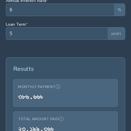
Annual Interest Rate
*
%
Loan Term
*
years
Results
ⓘ
MONTHLY PAYMENT
৩৮৬.৬৬৳
৩
৮
৬
.
৬
৬
৳
ⓘ
TOTAL AMOUNT PAID
২৩,১৯৯.৩৬৳
২
৩
,
১
৯
৯
.
৩
৬
৳