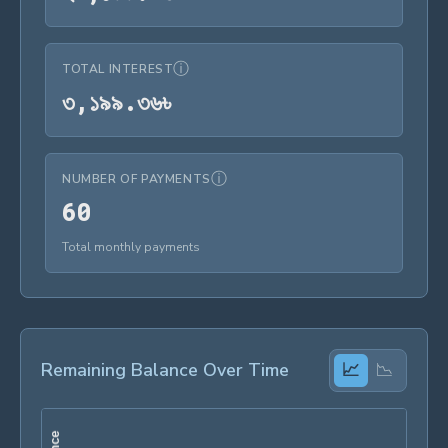
ⓘ
TOTAL INTEREST
৩,১৯৯.৩৬৳
৩
,
১
৯
৯
.
৩
৬
৳
ⓘ
NUMBER OF PAYMENTS
60
6
0
Total monthly payments
Remaining Balance Over Time
📈
📉