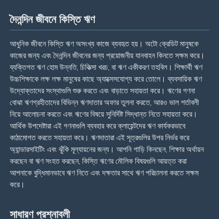
দৈনন্দিন জীবনে কিস্তি ঋণ
আধুনিক জীবনে কিস্তি ঋণ অসংখ্য কাজে ব্যবহৃত হয়। অটো ক্রেডিট মানুষকে
কাজের জন্য এবং দৈনন্দিন জীবনের জন্য প্রয়োজনীয় যানবাহন কিনতে সক্ষম করে।
ব্যক্তিগত ঋণ হোম উন্নতি, চিকিত্সা খরচ, বা ঋণ একীকরণ তহবিল। শিক্ষার্থী ঋণ
উচ্চশিক্ষাকে লক্ষ লক্ষ মানুষের কাছে অ্যাক্সেসযোগ্য করে তোলে। ব্যবসায়িক ঋণ
উদ্যোক্তাদের সংস্থাগুলি শুরু করতে এবং বাড়াতে সহায়তা করে। ঋণের গণনা
বোঝা ঋণগ্রহীতাদের বিভিন্ন ঋণদাতার অফার তুলনা করতে, আরও ভাল শর্তাবলী
নিয়ে আলোচনা করতে এবং ঋণের বিষয়ে সুনির্দিষ্ট সিদ্ধান্ত নিতে সহায়তা করে।
আর্থিক উপদেষ্টারা এই গণনাগুলি ব্যবহার করে ক্লায়েন্টদের ঋণ কার্যকরভাবে
কাঠামোগত করতে সহায়তা করে। ঋণদাতারা এই সূত্রগুলির উপর নির্ভর করে
অ্যান্ডারসাইটিং এবং ঝুঁকি মূল্যায়নের জন্য। আপনি গাড়ি কিনছেন, শিক্ষার অর্থায়ন
করছেন বা ঋণ সংহত করছেন, কিস্তি ঋণের মৌলিক বিষয়গুলি আয়ত্ত করা
আপনাকে বুদ্ধিমানভাবে ঋণ নিতে এবং দক্ষতার সাথে ঋণ পরিচালনা করতে সক্ষম
করে।
সাধারণ প্রশ্নাবলী