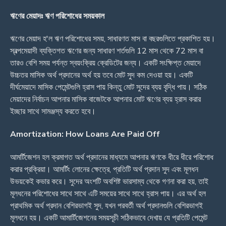
ঋণের মেয়াদঃ ঋণ পরিশোধের সময়কাল
ঋণের মেয়াদ হ'ল ঋণ পরিশোধের সময়, সাধারণত মাস বা বছরগুলিতে প্রকাশিত হয়।
স্বল্পমেয়াদী ব্যক্তিগত ঋণের জন্য সাধারণ শর্তগুলি 12 মাস থেকে 72 মাস বা
তারও বেশি সময় পর্যন্ত স্বয়ংক্রিয় ক্রেডিটের জন্য। একটি সংক্ষিপ্ত মেয়াদে
উচ্চতর মাসিক অর্থ প্রদানের অর্থ হয় তবে মোট সুদ কম দেওয়া হয়। একটি
দীর্ঘমেয়াদে মাসিক পেমেন্টগুলি হ্রাস পায় কিন্তু মোট সুদের ব্যয় বৃদ্ধি পায়। সঠিক
মেয়াদের নির্বাচন আপনার মাসিক বাজেটকে আপনার মোট ঋণের ব্যয় হ্রাস করার
ইচ্ছার সাথে সামঞ্জস্য করতে হবে।
Amortization: How Loans Are Paid Off
আমর্টিজেশন হল ক্রমাগত অর্থ প্রদানের মাধ্যমে আপনার ঋণকে ধীরে ধীরে পরিশোধ
করার প্রক্রিয়া। আমর্টিং লোনের ক্ষেত্রে, প্রতিটি অর্থ প্রদান সুদ এবং মূলধন
উভয়কেই কভার করে। সুদের অংশটি অবশিষ্ট ভারসাম্য থেকে গণনা করা হয়, তাই
মূলধনের পরিশোধের সাথে সাথে এটি সময়ের সাথে সাথে হ্রাস পায়। এর অর্থ হল
প্রাথমিক অর্থ প্রদান বেশিরভাগই সুদ, যখন পরবর্তী অর্থ প্রদানগুলি বেশিরভাগই
মূলধনে হয়। একটি আমার্টিজেশনের সময়সূচী সঠিকভাবে দেখায় যে প্রতিটি পেমেন্ট