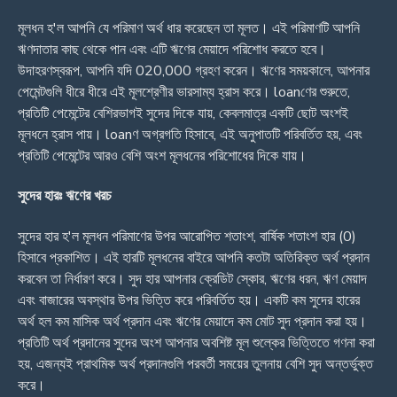
মূলধন হ'ল আপনি যে পরিমাণ অর্থ ধার করেছেন তা মূলত। এই পরিমাণটি আপনি
ঋণদাতার কাছ থেকে পান এবং এটি ঋণের মেয়াদে পরিশোধ করতে হবে।
উদাহরণস্বরূপ, আপনি যদি 020,000 গ্রহণ করেন। ঋণের সময়কালে, আপনার
পেমেন্টগুলি ধীরে ধীরে এই মূলশ্রেণীর ভারসাম্য হ্রাস করে। loanণের শুরুতে,
প্রতিটি পেমেন্টের বেশিরভাগই সুদের দিকে যায়, কেবলমাত্র একটি ছোট অংশই
মূলধনে হ্রাস পায়। loanণ অগ্রগতি হিসাবে, এই অনুপাতটি পরিবর্তিত হয়, এবং
প্রতিটি পেমেন্টের আরও বেশি অংশ মূলধনের পরিশোধের দিকে যায়।
সুদের হারঃ ঋণের খরচ
সুদের হার হ'ল মূলধন পরিমাণের উপর আরোপিত শতাংশ, বার্ষিক শতাংশ হার (0)
হিসাবে প্রকাশিত। এই হারটি মূলধনের বাইরে আপনি কতটা অতিরিক্ত অর্থ প্রদান
করবেন তা নির্ধারণ করে। সুদ হার আপনার ক্রেডিট স্কোর, ঋণের ধরন, ঋণ মেয়াদ
এবং বাজারের অবস্থার উপর ভিত্তি করে পরিবর্তিত হয়। একটি কম সুদের হারের
অর্থ হল কম মাসিক অর্থ প্রদান এবং ঋণের মেয়াদে কম মোট সুদ প্রদান করা হয়।
প্রতিটি অর্থ প্রদানের সুদের অংশ আপনার অবশিষ্ট মূল শুল্কের ভিত্তিতে গণনা করা
হয়, এজন্যই প্রাথমিক অর্থ প্রদানগুলি পরবর্তী সময়ের তুলনায় বেশি সুদ অন্তর্ভুক্ত
করে।