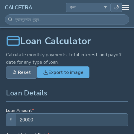
স्বাস্থ্य
🌙
CALCETRA
গণিত
রূপান্তর
Loan Calculator
বিজ্ঞান
Calculate monthly payments, total interest, and payoff
date for any type of loan.
দৈনন্দিন
↺
Reset
Export to image
অন्যান্য সরঞ্জাম
Loan Details
Loan Amount
*
$