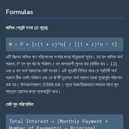
Formulas
মাসিক পেমেন্ট গণনা (0 সূত্র)
M = P × [r(1 + r)^n] / [(1 + r)^n - 1]
এটি ফিক্সড মাসিক ঋণ পরিশোধের গণনার জন্য স্ট্যান্ডার্ড সূত্র। M হল মাসিক অর্থ
প্রদান, P হল মূল ঋণের পরিমাণ, r হল মাসব্যাপী সুদের হার (বার্ষিক হার ÷ 12),
এবং n হল অর্থ প্রদানের মোট সংখ্যা। এই সূত্রটি নিশ্চিত করে যে প্রতিটি অর্থ
প্রদান ঠিক একই পরিমাণ এবং যে ঋণটি চূড়ান্ত অর্থ প্রদান দ্বারা পুরোপুরি পরিশোধ
করা হয়। উদাহরণস্বরূপ, 0386.66। সূত্র স্বয়ংক্রিয়ভাবে সময়ের সাথে মূল
ব্যালেন্স হ্রাসের জন্য অ্যাকাউন্ট করে।
মোট সুদ পরিশোধিত
Total Interest = (Monthly Payment × 
Number of Payments) - Principal