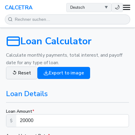
GESUNDHEIT
🌙
CALCETRA
MATHEMATIK
UMWANDLUNGEN
Loan Calculator
WISSENSCHAFT
Calculate monthly payments, total interest, and payoff
date for any type of loan.
ALLTAG
↺
Reset
Export to image
ANDERE TOOLS
Loan Details
Loan Amount
*
$