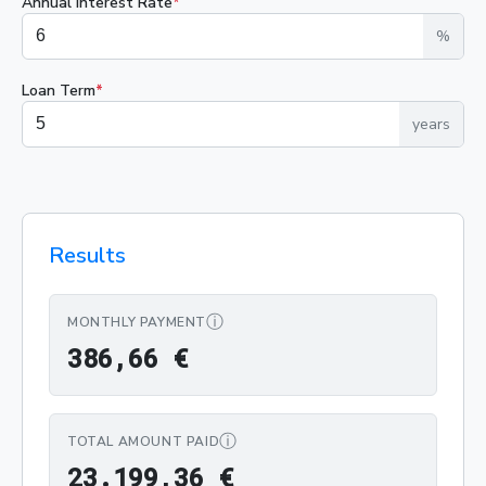
Annual Interest Rate
*
%
Loan Term
*
years
Results
ⓘ
MONTHLY PAYMENT
386,66 €
3
8
6
,
6
6
€
ⓘ
TOTAL AMOUNT PAID
23.199,36 €
2
3
.
1
9
9
,
3
6
€