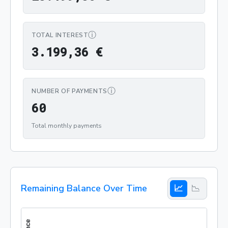
ⓘ
TOTAL INTEREST
3.199,36 €
3
.
1
9
9
,
3
6
€
ⓘ
NUMBER OF PAYMENTS
60
6
0
Total monthly payments
Remaining Balance Over Time
📈
📉