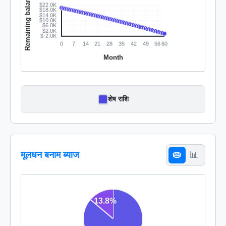
शेष राशि
मूलधन बनाम ब्याज
🥧
📊