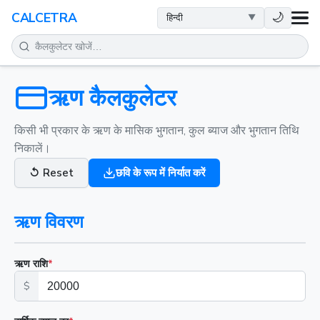
स्वास्थ्य
🌙
CALCETRA
गणित
रूपांतरण
ऋण कैलकुलेटर
विज्ञान
किसी भी प्रकार के ऋण के मासिक भुगतान, कुल ब्याज और भुगतान तिथि
निकालें।
दैनिक
↺
Reset
छवि के रूप में निर्यात करें
अन्य टूल
ऋण विवरण
ऋण राशि
*
$