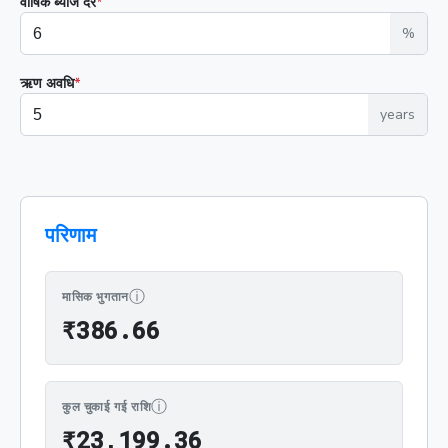
वार्षिक ब्याज दर
*
%
ऋण अवधि
*
years
परिणाम
ⓘ
मासिक भुगतान
₹386.66
₹
3
8
6
.
6
6
ⓘ
कुल चुकाई गई राशि
₹23,199.36
₹
2
3
,
1
9
9
.
3
6