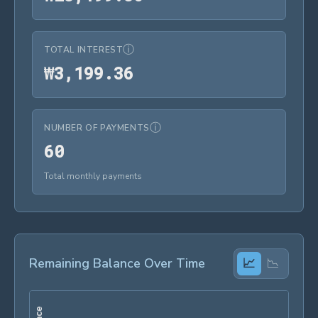
ⓘ
TOTAL INTEREST
₩3,199.36
₩
3
,
1
9
9
.
3
6
ⓘ
NUMBER OF PAYMENTS
60
6
0
Total monthly payments
Remaining Balance Over Time
📈
📉