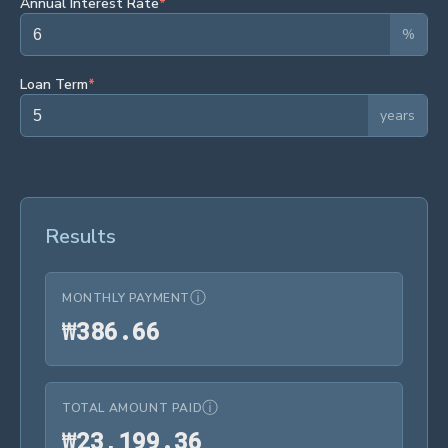
Annual Interest Rate
*
%
Loan Term
*
years
Results
ⓘ
MONTHLY PAYMENT
₩386.66
₩
3
8
6
.
6
6
ⓘ
TOTAL AMOUNT PAID
₩23,199.36
₩
2
3
,
1
9
9
.
3
6