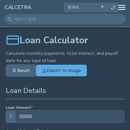
건강
🌙
CALCETRA
수학
변환
Loan Calculator
과학
Calculate monthly payments, total interest, and payoff
date for any type of loan.
일상
↺
Reset
Export to image
기타 도구
Loan Details
Loan Amount
*
$