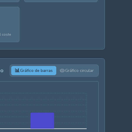
l coste
io
📊
🥧
Gráfico de barras
Gráfico circular