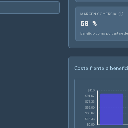
ⓘ
MARGEN COMERCIAL
50 %
5
0
%
Beneficio como porcentaje de
Coste frente a benefic