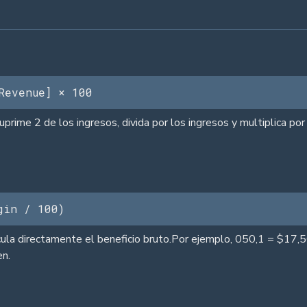
Revenue] × 100
prime 2 de los ingresos, divida por los ingresos y multiplica p
gin / 100)
cula directamente el beneficio bruto.Por ejemplo, 050,1 = $17,
en.