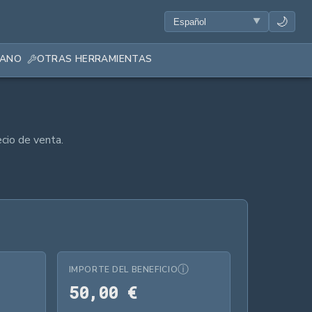
🌙
IANO
OTRAS HERRAMIENTAS
ecio de venta.
ⓘ
IMPORTE DEL BENEFICIO
3 %
50,00 €
5
0
,
0
0
€