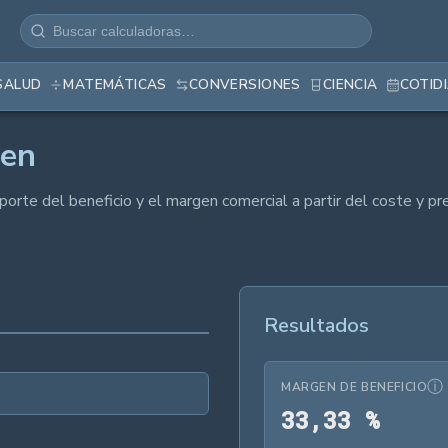
SALUD
MATEMÁTICAS
CONVERSIONES
CIENCIA
COTID
gen
porte del beneficio y el margen comercial a partir del coste y pr
Resultados
ⓘ
MARGEN DE BENEFICIO
33,3
3
3
,
3
3
%