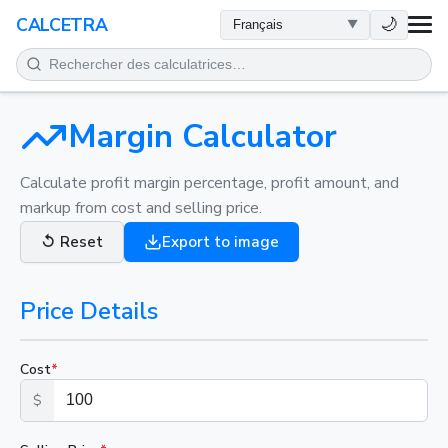
SANTÉ
🌙
CALCETRA
MATHÉMATIQUES
CONVERSIONS
Margin Calculator
SCIENCE
Calculate profit margin percentage, profit amount, and
markup from cost and selling price.
QUOTIDIEN
↺
Reset
Export to image
AUTRES OUTILS
Price Details
Cost
*
$