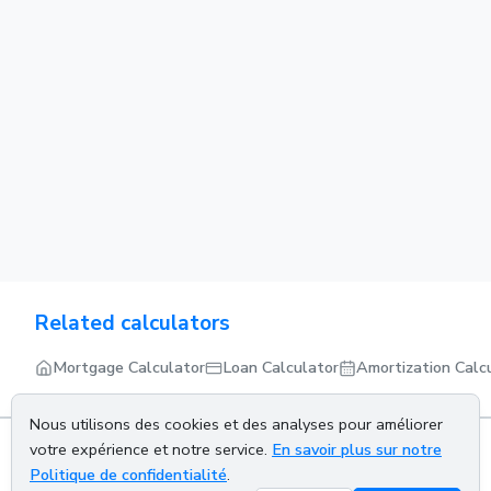
Related calculators
Mortgage Calculator
Loan Calculator
Amortization Calc
Nous utilisons des cookies et des analyses pour améliorer
votre expérience et notre service.
En savoir plus sur notre
Politique de confidentialité
.
About us
Privacy policy
Terms of service
Contact us