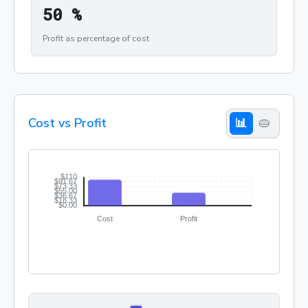
50 %
5
0
%
Profit as percentage of cost
Cost vs Profit
📊
🥧