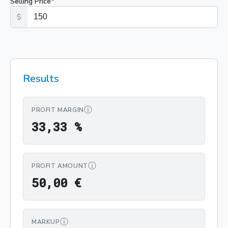
Selling Price
*
$
Results
ⓘ
PROFIT MARGIN
33,33 %
3
3
,
3
3
%
ⓘ
PROFIT AMOUNT
50,00 €
5
0
,
0
0
€
ⓘ
MARKUP