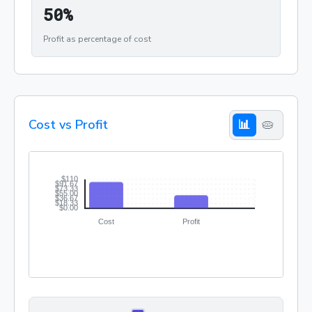
50%
5
0
%
Profit as percentage of cost
Cost vs Profit
📊
🥧