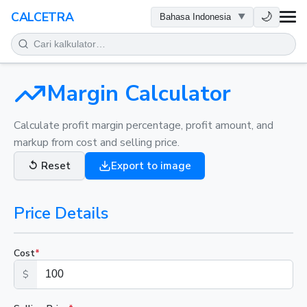
KESEHATAN
🌙
CALCETRA
MATEMATIKA
KONVERSI
Margin Calculator
SAINS
Calculate profit margin percentage, profit amount, and
markup from cost and selling price.
SEHARI-HARI
↺
Reset
Export to image
ALAT LAINNYA
Price Details
Cost
*
$