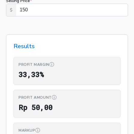
Selling Price
*
$
Results
ⓘ
PROFIT MARGIN
33,33%
3
3
,
3
3
%
ⓘ
PROFIT AMOUNT
Rp 50,00
R
p
5
0
,
0
0
ⓘ
MARKUP