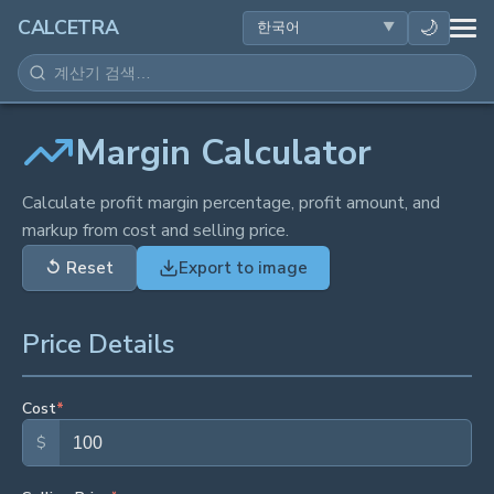
건강
🌙
CALCETRA
수학
변환
Margin Calculator
과학
Calculate profit margin percentage, profit amount, and
markup from cost and selling price.
일상
↺
Reset
Export to image
기타 도구
Price Details
Cost
*
$