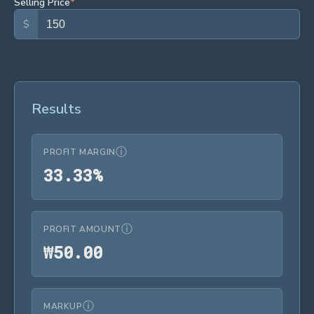
Selling Price
*
$
Results
ⓘ
PROFIT MARGIN
33.33%
3
3
.
3
3
%
ⓘ
PROFIT AMOUNT
₩50.00
₩
5
0
.
0
0
ⓘ
MARKUP