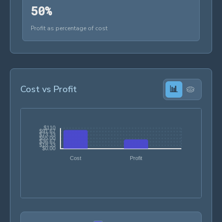
50%
5
0
%
Profit as percentage of cost
Cost vs Profit
📊
🥧