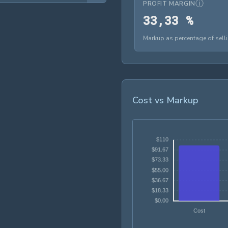
ⓘ
PROFIT MARGIN
33,3
3
3
,
3
3
%
Markup as percentage of selli
Cost vs Markup