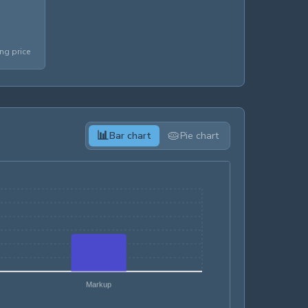
3 %
ng price
📊
🥧
Bar chart
Pie chart