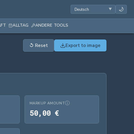
🌙
AFT
ALLTAG
ANDERE TOOLS
↺
Reset
Export to image
ⓘ
MARKUP AMOUNT
00 €
50,00 €
5
0
,
0
0
€