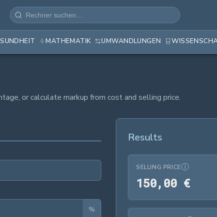
SUNDHEIT
MATHEMATIK
UMWANDLUNGEN
WISSENSCH
tage, or calculate markup from cost and selling price.
Results
ⓘ
SELLING PRICE
150,
1
5
0
,
0
0
€
%