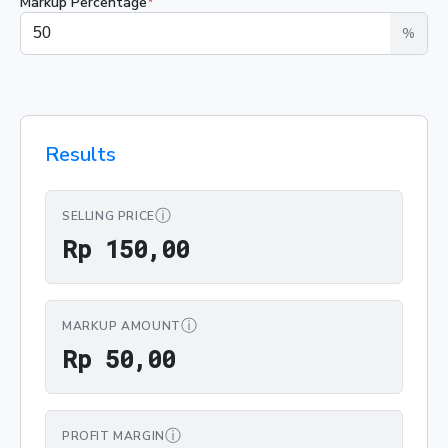
Markup Percentage
*
%
Results
ⓘ
SELLING PRICE
Rp 150,00
R
p
1
5
0
,
0
0
ⓘ
MARKUP AMOUNT
Rp 50,00
R
p
5
0
,
0
0
ⓘ
PROFIT MARGIN