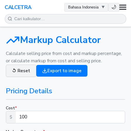
KESEHATAN
🌙
CALCETRA
MATEMATIKA
KONVERSI
Markup Calculator
SAINS
Calculate selling price from cost and markup percentage,
or calculate markup from cost and selling price.
SEHARI-HARI
↺
Reset
Export to image
ALAT LAINNYA
Pricing Details
Cost
*
$