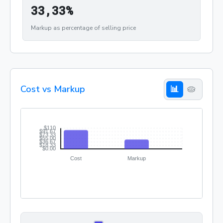
33,33%
3
3
,
3
3
%
Markup as percentage of selling price
Cost vs Markup
📊
🥧