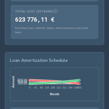
ⓘ
TOTAL COST (30 YEARS)
623 776,11 €
6
2
3
7
7
6
,
1
1
€
Includes loan, interest, taxes, and insurance over loan
term
Loan Amortization Schedule