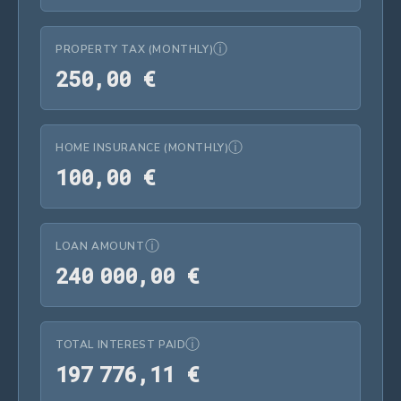
ⓘ
PROPERTY TAX (MONTHLY)
250,00 €
2
5
0
,
0
0
€
ⓘ
HOME INSURANCE (MONTHLY)
100,00 €
1
0
0
,
0
0
€
ⓘ
LOAN AMOUNT
240 000,00 €
2
4
0
0
0
0
,
0
0
€
ⓘ
TOTAL INTEREST PAID
197 776,11 €
1
9
7
7
7
6
,
1
1
€