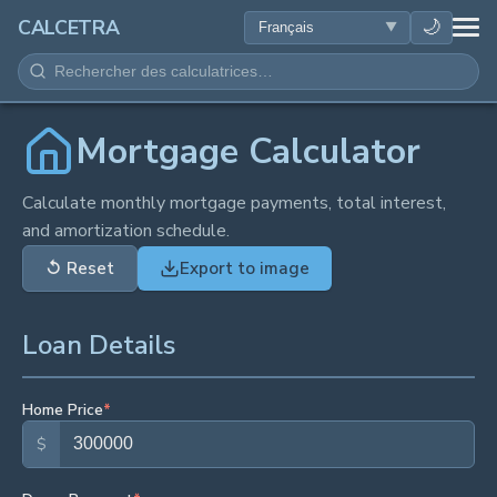
SANTÉ
🌙
CALCETRA
MATHÉMATIQUES
CONVERSIONS
Mortgage Calculator
SCIENCE
Calculate monthly mortgage payments, total interest,
and amortization schedule.
QUOTIDIEN
↺
Reset
Export to image
AUTRES OUTILS
Loan Details
Home Price
*
$