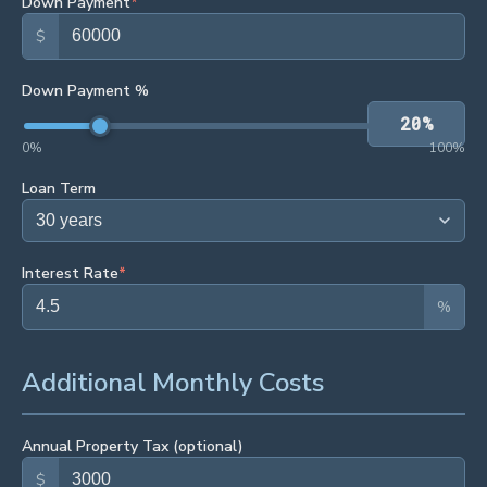
Down Payment
*
$
Down Payment %
20
%
0
%
100
%
Loan Term
Interest Rate
*
%
Additional Monthly Costs
Annual Property Tax (optional)
$