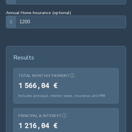
Annual Home Insurance (optional)
$
Results
ⓘ
TOTAL MONTHLY PAYMENT
1 566,04 €
1
5
6
6
,
0
4
€
Includes principal, interest, taxes, insurance, and PMI
ⓘ
PRINCIPAL & INTEREST
1 216,04 €
1
2
1
6
,
0
4
€