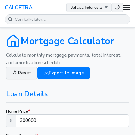
KESEHATAN
🌙
CALCETRA
MATEMATIKA
KONVERSI
Mortgage Calculator
SAINS
Calculate monthly mortgage payments, total interest,
and amortization schedule.
SEHARI-HARI
↺
Reset
Export to image
ALAT LAINNYA
Loan Details
Home Price
*
$