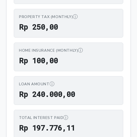
ⓘ
PROPERTY TAX (MONTHLY)
Rp 250,00
R
p
2
5
0
,
0
0
ⓘ
HOME INSURANCE (MONTHLY)
Rp 100,00
R
p
1
0
0
,
0
0
ⓘ
LOAN AMOUNT
Rp 240.000,00
R
p
2
4
0
.
0
0
0
,
0
0
ⓘ
TOTAL INTEREST PAID
Rp 197.776,11
R
p
1
9
7
.
7
7
6
,
1
1