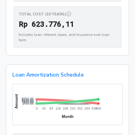
ⓘ
TOTAL COST (30 YEARS)
Rp 623.776,11
R
p
6
2
3
.
7
7
6
,
1
1
Includes loan, interest, taxes, and insurance over loan
term
Loan Amortization Schedule