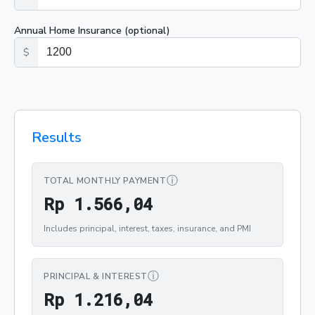
Annual Home Insurance (optional)
$
Results
ⓘ
TOTAL MONTHLY PAYMENT
Rp 1.566,04
R
p
1
.
5
6
6
,
0
4
Includes principal, interest, taxes, insurance, and PMI
ⓘ
PRINCIPAL & INTEREST
Rp 1.216,04
R
p
1
.
2
1
6
,
0
4