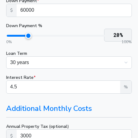
Down Payment
*
$
Down Payment %
20
%
0
%
100
%
Loan Term
Interest Rate
*
%
Additional Monthly Costs
Annual Property Tax (optional)
$