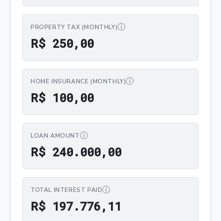
ⓘ
PROPERTY TAX (MONTHLY)
R$ 250,00
R
$
2
5
0
,
0
0
ⓘ
HOME INSURANCE (MONTHLY)
R$ 100,00
R
$
1
0
0
,
0
0
ⓘ
LOAN AMOUNT
R$ 240.000,00
R
$
2
4
0
.
0
0
0
,
0
0
ⓘ
TOTAL INTEREST PAID
R$ 197.776,11
R
$
1
9
7
.
7
7
6
,
1
1