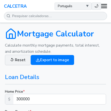
SAÚDE
🌙
CALCETRA
MATEMÁTICA
CONVERSÕES
Mortgage Calculator
CIÊNCIA
Calculate monthly mortgage payments, total interest,
and amortization schedule.
COTIDIANO
↺
Reset
Export to image
OUTRAS FERRAMENTAS
Loan Details
Home Price
*
$