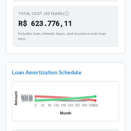
ⓘ
TOTAL COST (30 YEARS)
R$ 623.776,11
R
$
6
2
3
.
7
7
6
,
1
1
Includes loan, interest, taxes, and insurance over loan
term
Loan Amortization Schedule