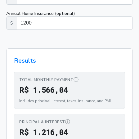
Annual Home Insurance (optional)
$
Results
ⓘ
TOTAL MONTHLY PAYMENT
R$ 1.566,04
R
$
1
.
5
6
6
,
0
4
Includes principal, interest, taxes, insurance, and PMI
ⓘ
PRINCIPAL & INTEREST
R$ 1.216,04
R
$
1
.
2
1
6
,
0
4