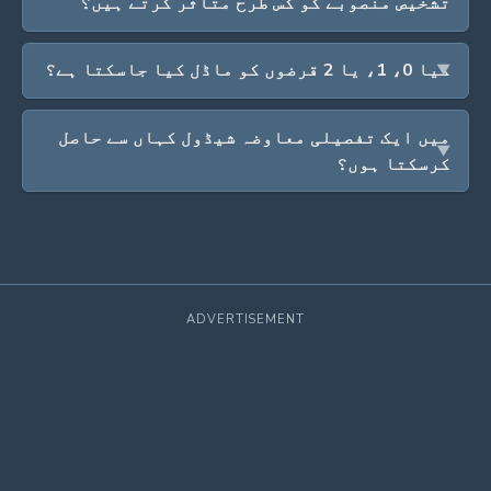
تشخیص منصوبے کو کس طرح متاثر کرتے ہیں؟
کیا 0، 1، یا 2 قرضوں کو ماڈل کیا جاسکتا ہے؟
میں ایک تفصیلی معاوضہ شیڈول کہاں سے حاصل
کرسکتا ہوں؟
ADVERTISEMENT