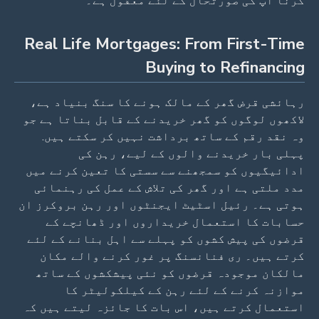
کرنا آپ کی صورتحال کے لئے معقول ہے۔
Real Life Mortgages: From First-Time
Buying to Refinancing
رہائشی قرض گھر کے مالک ہونے کا سنگ بنیاد ہے،
لاکھوں لوگوں کو گھر خریدنے کے قابل بناتا ہے جو
وہ نقد رقم کے ساتھ برداشت نہیں کر سکتے ہیں.
پہلی بار خریدنے والوں کے لیے، رہن کی
ادائیگیوں کو سمجھنے سے سستی کا تعین کرنے میں
مدد ملتی ہے اور گھر کی تلاش کے عمل کی رہنمائی
ہوتی ہے۔ رئیل اسٹیٹ ایجنٹوں اور رہن بروکرز ان
حسابات کا استعمال خریداروں اور ڈھانچے کے
قرضوں کی پیش کشوں کو پہلے سے اہل بنانے کے لئے
کرتے ہیں۔ ری فنانسنگ پر غور کرنے والے مکان
مالکان موجودہ قرضوں کو نئی پیشکشوں کے ساتھ
موازنہ کرنے کے لئے رہن کے کیلکولیٹر کا
استعمال کرتے ہیں، اس بات کا جائزہ لیتے ہیں کہ