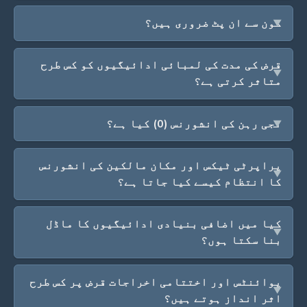
کون سے ان پٹ ضروری ہیں؟
قرض کی مدت کی لمبائی ادائیگیوں کو کس طرح
متاثر کرتی ہے؟
نجی رہن کی انشورنس (0) کیا ہے؟
پراپرٹی ٹیکس اور مکان مالکین کی انشورنس
کا انتظام کیسے کیا جاتا ہے؟
کیا میں اضافی بنیادی ادائیگیوں کا ماڈل
بنا سکتا ہوں؟
پوائنٹس اور اختتامی اخراجات قرض پر کس طرح
اثر انداز ہوتے ہیں؟