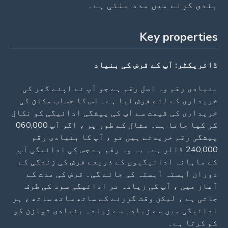
بندی کرنے میں مدد ملتی ہے۔
Key properties
ڈائریکٹر: آپ کے قرض کی بنیاد
بنیادی رقم وہ اصل رقم ہے جو آپ نے اپنے گھر کی
خریداری کے لئے قرض لیا ہے۔ اس کا حساب مکان کی
خریداری کی قیمت سے آپ کی پیشگی ادائیگی کو نکال
کر کیا جاتا ہے۔ مثال کے طور پر ، اگر آپ 060,000
پیشگی رقم خریدتے ہیں تو ، آپ کا بنیادی رقم
240,000 ڈالر ہے۔ یہ وہ رقم ہے جس کی ادائیگی آپ
کے ماہانہ ادائیگیوں کے ذریعے قرض کی زندگی کے
دوران آہستہ آہستہ کی جائے گی۔ قرض کی مدت کے
آغاز میں ، آپ کی زیادہ تر ادائیگی سود کی طرف
جاتی ہے ، لیکن وقت گزرنے کے ساتھ ساتھ ساتھ ، ہر
ادائیگی میں سے زیادہ سے زیادہ بنیادی توازن کو
کم کرتا ہے۔