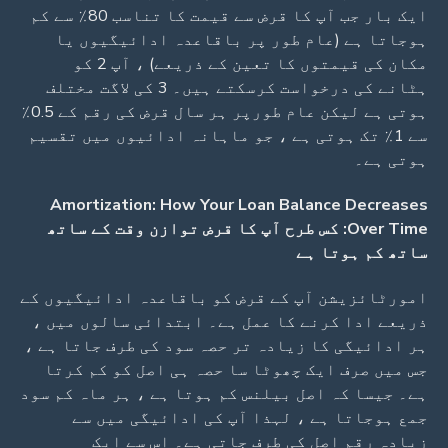
ایک بار جب آپ کا قرض سے قیمت کا تناسب 80٪ سے کم
ہوجاتا ہے (عام طور پر باقاعدہ ادائیگیوں یا
مکان کی قیمتوں کا تعین کے ذریعے) ، آپ 2 کو
ہٹانے کی درخواست کرسکتے ہیں۔ 3 کی لاگت مختلف
ہوتی ہے لیکن عام طورپر ہر سال قرض کی رقم کے 0.5٪
سے 1٪ تک ہوتی ہے ، جو ماہانہ ادائیوں میں تقسیم
ہوتی ہے۔
Amortization: How Your Loan Balance Decreases
Over Time: کس طرح آپ کا قرض توازن وقت کے ساتھ
ساتھ کم ہوتا ہے
امورٹائزیشن آپ کے قرض کو باقاعدہ ادائیگیوں کے
ذریعے ادا کرنے کا عمل ہے۔ ابتدائی سالوں میں ،
ہر ادائیگی کا زیادہ تر حصہ سود کی طرف جاتا ہے ،
جس میں صرف ایک چھوٹا سا حصہ ہی اصل کو کم کرتا
ہے۔ جیسا کہ اصل بیلنس کم ہوتا ہے ، ہر ماہ کم سود
جمع ہوجاتا ہے ، لہذا آپ کی ادائیگی میں سے
زیادہ رقم اصل کی طرف جاتی ہے۔ اس سے ایک