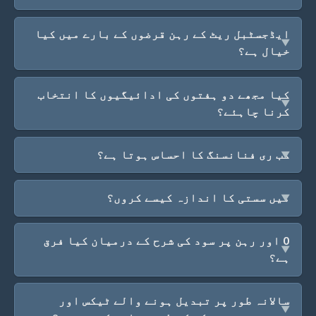
ایڈجسٹبل ریٹ کے رہن قرضوں کے بارے میں کیا
خیال ہے؟
کیا مجھے دو ہفتوں کی ادائیگیوں کا انتخاب
کرنا چاہئے؟
کب ری فنانسنگ کا احساس ہوتا ہے؟
میں سستی کا اندازہ کیسے کروں؟
0 اور رہن پر سود کی شرح کے درمیان کیا فرق
ہے؟
سالانہ طور پر تبدیل ہونے والے ٹیکس اور