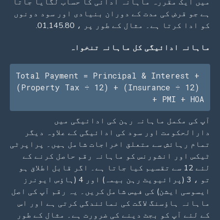
میں ایک مقررہ ماہانہ ادائی کا حساب لگایا جاتا
ہے جو قرض کی مدت کے دوران بنیادی اور سود دونوں
کو ادا کرتا ہے۔ مثال کے طور پر ، 01,145.80.
ماہانہ ادائیگی کل ماہانہ تنخواہ
Total Payment = Principal & Interest + 
(Property Tax ÷ 12) + (Insurance ÷ 12) 
+ PMI + HOA
آپ کی مکمل ماہانہ رہن کی ادائیگی میں
دارالحکومت اور سود کی ادائیگی کے علاوہ دیگر
تمام رہائش سے متعلق اخراجات شامل ہیں۔ پراپرٹی
ٹیکس اور انشورنس کو ماہانہ رقم حاصل کرنے کے
لئے 12 سے تقسیم کیا جاتا ہے۔ اگر قابل اطلاق ہو
تو ، 3 (پرائیویٹ رہن بیمہ) اور 4 (ہاؤس ایونرز
ایسوسی ایشن) کی فیس شامل کریں۔ یہ رقم آپ کی اصل
ماہانہ ہاؤسنگ لاگت کی نمائندگی کرتی ہے اور اس
کے لئے آپ کو بجٹ دینے کی ضرورت ہے۔ مثال کے طور