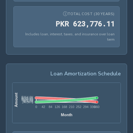
ⓘ
TOTAL COST (30 YEARS)
PKR 623,776.11
P
K
R
6
2
3
,
7
7
6
.
1
1
Includes loan, interest, taxes, and insurance over loan
term
Loan Amortization Schedule