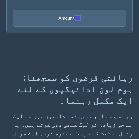
Amount
رہائشی قرضوں کو سمجھنا:
ہوم لون ادائیگیوں کے لئے
ایک مکمل رہنما۔
رہن سب سے اہم مالی ذمہ داریوں میں سے ایک
ہے جو زیادہ تر لوگ کبھی بھی کرتے ہیں۔ یہ
رئیل اسٹیٹ کے ذریعہ محفوظ کردہ ایک طویل