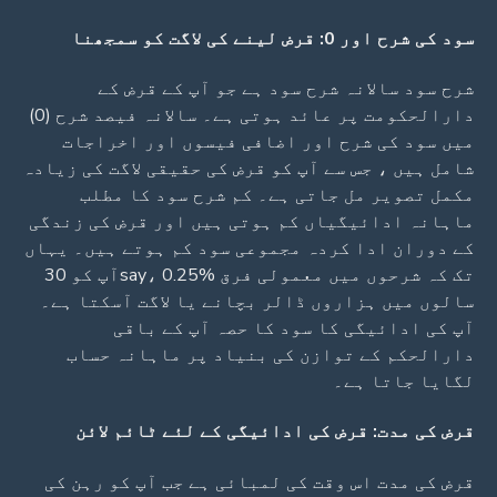
سود کی شرح اور 0: قرض لینے کی لاگت کو سمجھنا
شرح سود سالانہ شرح سود ہے جو آپ کے قرض کے
دارالحکومت پر عائد ہوتی ہے۔ سالانہ فیصد شرح (0)
میں سود کی شرح اور اضافی فیسوں اور اخراجات
شامل ہیں ، جس سے آپ کو قرض کی حقیقی لاگت کی زیادہ
مکمل تصویر مل جاتی ہے۔ کم شرح سود کا مطلب
ماہانہ ادائیگیاں کم ہوتی ہیں اور قرض کی زندگی
کے دوران ادا کردہ مجموعی سود کم ہوتے ہیں۔ یہاں
تک کہ شرحوں میں معمولی فرق say، 0.25%آپ کو 30
سالوں میں ہزاروں ڈالر بچانے یا لاگت آسکتا ہے۔
آپ کی ادائیگی کا سود کا حصہ آپ کے باقی
دارالحکم کے توازن کی بنیاد پر ماہانہ حساب
لگایا جاتا ہے۔
قرض کی مدت: قرض کی ادائیگی کے لئے ٹائم لائن
قرض کی مدت اس وقت کی لمبائی ہے جب آپ کو رہن کی