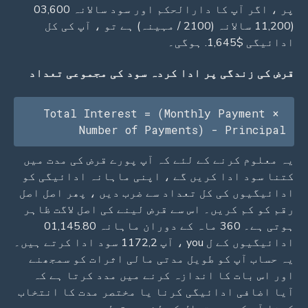
پر ، اگر آپ کا دارالحکم اور سود سالانہ 03,600
(11,200 سالانہ (2100 / مہینہ) ہے تو ، آپ کی کل
ادائیگی $1,645. ہوگی۔
قرض کی زندگی پر ادا کردہ سود کی مجموعی تعداد
Total Interest = (Monthly Payment × 
Number of Payments) - Principal
یہ معلوم کرنے کے لئے کہ آپ پورے قرض کی مدت میں
کتنا سود ادا کریں گے ، اپنی ماہانہ ادائیگی کو
ادائیگیوں کی کل تعداد سے ضرب دیں ، پھر اصل اصل
رقم کو کم کریں۔ اس سے قرض لینے کی اصل لاگت ظاہر
ہوتی ہے۔ 360 ماہ کے دوران ماہانہ 01,145.80
ادائیگیوں کے ل you ، آپ 1172,2 سود ادا کرتے ہیں۔
یہ حساب آپ کو طویل مدتی مالی اثرات کو سمجھنے
اور اس بات کا اندازہ کرنے میں مدد کرتا ہے کہ
آیا اضافی ادائیگی کرنا یا مختصر مدت کا انتخاب