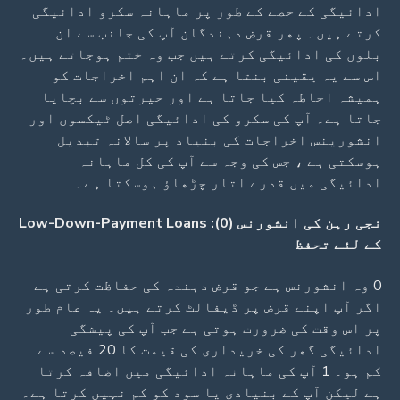
ادائیگی کے حصے کے طور پر ماہانہ سکرو ادائیگی
کرتے ہیں۔ پھر قرض دہندگان آپ کی جانب سے ان
بلوں کی ادائیگی کرتے ہیں جب وہ ختم ہوجاتے ہیں۔
اس سے یہ یقینی بنتا ہے کہ ان اہم اخراجات کو
ہمیشہ احاطہ کیا جاتا ہے اور حیرتوں سے بچایا
جاتا ہے۔ آپ کی سکرو کی ادائیگی اصل ٹیکسوں اور
انشورینس اخراجات کی بنیاد پر سالانہ تبدیل
ہوسکتی ہے ، جس کی وجہ سے آپ کی کل ماہانہ
ادائیگی میں قدرے اتار چڑھاؤ ہوسکتا ہے۔
نجی رہن کی انشورنس (0): Low-Down-Payment Loans
کے لئے تحفظ
0 وہ انشورنس ہے جو قرض دہندہ کی حفاظت کرتی ہے
اگر آپ اپنے قرض پر ڈیفالٹ کرتے ہیں۔ یہ عام طور
پر اس وقت کی ضرورت ہوتی ہے جب آپ کی پیشگی
ادائیگی گھر کی خریداری کی قیمت کا 20 فیصد سے
کم ہو۔ 1 آپ کی ماہانہ ادائیگی میں اضافہ کرتا
ہے لیکن آپ کے بنیادی یا سود کو کم نہیں کرتا ہے۔