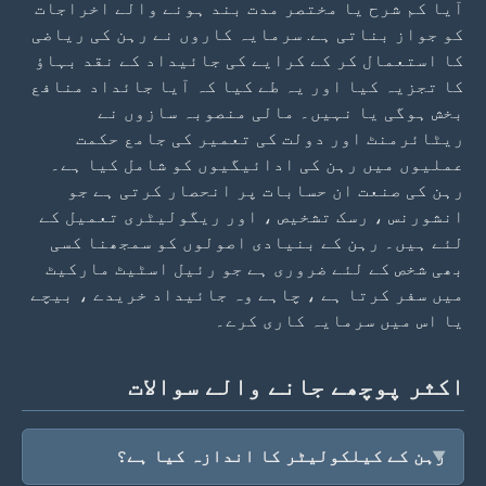
آیا کم شرح یا مختصر مدت بند ہونے والے اخراجات
کو جواز بناتی ہے. سرمایہ کاروں نے رہن کی ریاضی
کا استعمال کر کے کرایے کی جائیداد کے نقد بہاؤ
کا تجزیہ کیا اور یہ طے کیا کہ آیا جائداد منافع
بخش ہوگی یا نہیں۔ مالی منصوبہ سازوں نے
ریٹائرمنٹ اور دولت کی تعمیر کی جامع حکمت
عملیوں میں رہن کی ادائیگیوں کو شامل کیا ہے۔
رہن کی صنعت ان حسابات پر انحصار کرتی ہے جو
انشورنس ، رسک تشخیص ، اور ریگولیٹری تعمیل کے
لئے ہیں۔ رہن کے بنیادی اصولوں کو سمجھنا کسی
بھی شخص کے لئے ضروری ہے جو رئیل اسٹیٹ مارکیٹ
میں سفر کرتا ہے ، چاہے وہ جائیداد خریدے ، بیچے
یا اس میں سرمایہ کاری کرے۔
اکثر پوچھے جانے والے سوالات
رہن کے کیلکولیٹر کا اندازہ کیا ہے؟