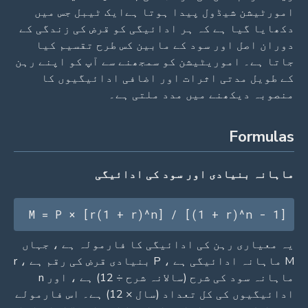
امورٹیشن شیڈول پیدا ہوتا ہےایک ٹیبل جس میں
دکھایا گیا ہے کہ ہر ادائیگی کو قرض کی زندگی کے
دوران اصل اور سود کے مابین کس طرح تقسیم کیا
جاتا ہے۔ اموریٹیشن کو سمجھنے سے آپ کو اپنے رہن
کے طویل مدتی اثرات اور اضافی ادائیگیوں کا
منصوبہ دیکھنے میں مدد ملتی ہے۔
Formulas
ماہانہ بنیادی اور سود کی ادائیگی
M = P × [r(1 + r)^n] / [(1 + r)^n - 1]
یہ معیاری رہن کی ادائیگی کا فارمولہ ہے ، جہاں
M ماہانہ ادائیگی ہے ، P بنیادی قرض کی رقم ہے ، r
ماہانہ سود کی شرح (سالانہ شرح ÷ 12) ہے ، اور n
ادائیگیوں کی کل تعداد (سال × 12) ہے۔ اس فارمولے