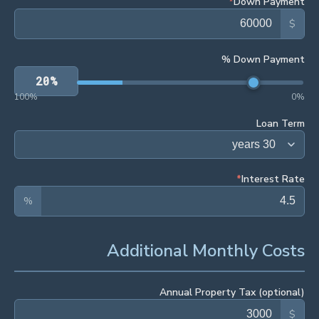
*
Down Payment
$
Down Payment %
20
%
100
%
0
%
Loan Term
*
Interest Rate
%
Additional Monthly Costs
Annual Property Tax (optional)
$