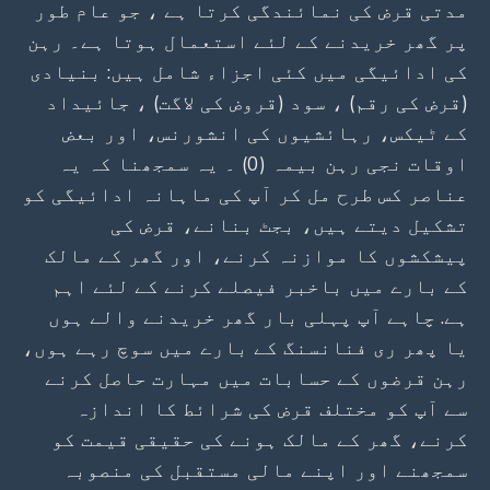
مدتی قرض کی نمائندگی کرتا ہے ، جو عام طور
پر گھر خریدنے کے لئے استعمال ہوتا ہے۔ رہن
کی ادائیگی میں کئی اجزاء شامل ہیں: بنیادی
(قرض کی رقم) ، سود (قروض کی لاگت) ، جائیداد
کے ٹیکس، رہائشیوں کی انشورنس، اور بعض
اوقات نجی رہن بیمہ (0) ۔ یہ سمجھنا کہ یہ
عناصر کس طرح مل کر آپ کی ماہانہ ادائیگی کو
تشکیل دیتے ہیں، بجٹ بنانے، قرض کی
پیشکشوں کا موازنہ کرنے، اور گھر کے مالک
کے بارے میں باخبر فیصلے کرنے کے لئے اہم
ہے. چاہے آپ پہلی بار گھر خریدنے والے ہوں
یا پھر ری فنانسنگ کے بارے میں سوچ رہے ہوں،
رہن قرضوں کے حسابات میں مہارت حاصل کرنے
سے آپ کو مختلف قرض کی شرائط کا اندازہ
کرنے، گھر کے مالک ہونے کی حقیقی قیمت کو
سمجھنے اور اپنے مالی مستقبل کی منصوبہ