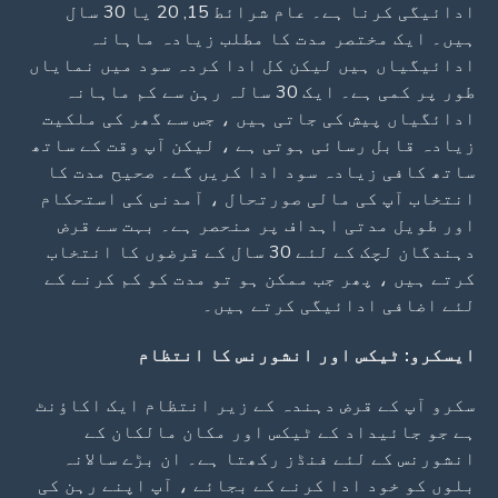
ادائیگی کرنا ہے۔ عام شرائط 15, 20 یا 30 سال
ہیں۔ ایک مختصر مدت کا مطلب زیادہ ماہانہ
ادائیگیاں ہیں لیکن کل ادا کردہ سود میں نمایاں
طور پر کمی ہے۔ ایک 30 سالہ رہن سے کم ماہانہ
ادائگیاں پیش کی جاتی ہیں ، جس سے گھر کی ملکیت
زیادہ قابل رسائی ہوتی ہے ، لیکن آپ وقت کے ساتھ
ساتھ کافی زیادہ سود ادا کریں گے۔ صحیح مدت کا
انتخاب آپ کی مالی صورتحال ، آمدنی کی استحکام
اور طویل مدتی اہداف پر منحصر ہے۔ بہت سے قرض
دہندگان لچک کے لئے 30 سال کے قرضوں کا انتخاب
کرتے ہیں ، پھر جب ممکن ہو تو مدت کو کم کرنے کے
لئے اضافی ادائیگی کرتے ہیں۔
ایسکرو: ٹیکس اور انشورنس کا انتظام
سکرو آپ کے قرض دہندہ کے زیر انتظام ایک اکاؤنٹ
ہے جو جائیداد کے ٹیکس اور مکان مالکان کے
انشورنس کے لئے فنڈز رکھتا ہے۔ ان بڑے سالانہ
بلوں کو خود ادا کرنے کے بجائے ، آپ اپنے رہن کی