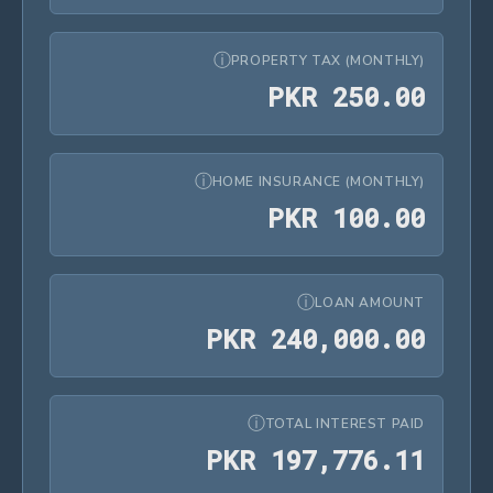
ⓘ
PROPERTY TAX (MONTHLY)
PKR 250.00
P
K
R
2
5
0
.
0
0
ⓘ
HOME INSURANCE (MONTHLY)
PKR 100.00
P
K
R
1
0
0
.
0
0
ⓘ
LOAN AMOUNT
PKR 240,000.00
P
K
R
2
4
0
,
0
0
0
.
0
0
ⓘ
TOTAL INTEREST PAID
PKR 197,776.11
P
K
R
1
9
7
,
7
7
6
.
1
1