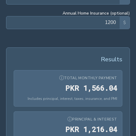
Annual Home Insurance (optional)
$
Results
ⓘ
TOTAL MONTHLY PAYMENT
PKR 1,566.04
P
K
R
1
,
5
6
6
.
0
4
Includes principal, interest, taxes, insurance, and PMI
ⓘ
PRINCIPAL & INTEREST
PKR 1,216.04
P
K
R
1
,
2
1
6
.
0
4