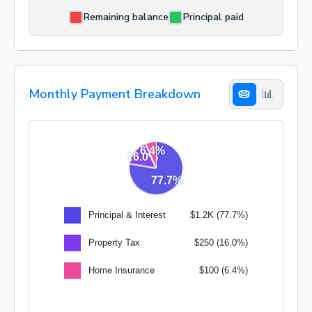
Remaining balance
Principal paid
Monthly Payment Breakdown
🥧
📊