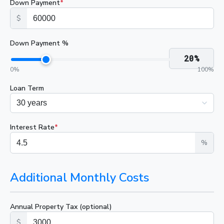
Down Payment
*
$
Down Payment %
20
%
0
%
100
%
Loan Term
Interest Rate
*
%
Additional Monthly Costs
Annual Property Tax (optional)
$