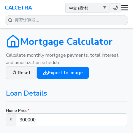
健康
🌙
CALCETRA
数学
转换
Mortgage Calculator
科学
Calculate monthly mortgage payments, total interest,
and amortization schedule.
日常
↺
Reset
Export to image
其他工具
Loan Details
Home Price
*
$