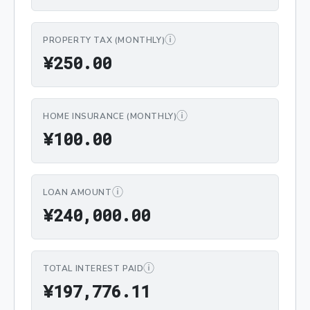
ⓘ
PROPERTY TAX (MONTHLY)
¥250.00
¥
2
5
0
.
0
0
ⓘ
HOME INSURANCE (MONTHLY)
¥100.00
¥
1
0
0
.
0
0
ⓘ
LOAN AMOUNT
¥240,000.00
¥
2
4
0
,
0
0
0
.
0
0
ⓘ
TOTAL INTEREST PAID
¥197,776.11
¥
1
9
7
,
7
7
6
.
1
1