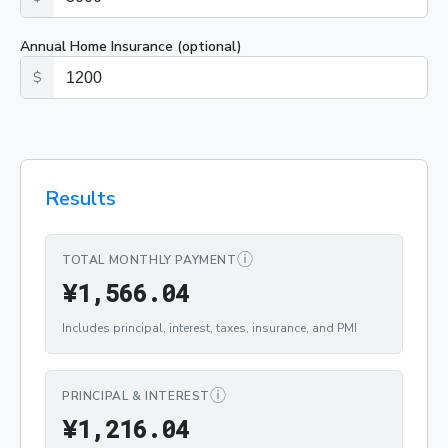
Annual Home Insurance (optional)
$
Results
ⓘ
TOTAL MONTHLY PAYMENT
¥1,566.04
¥
1
,
5
6
6
.
0
4
Includes principal, interest, taxes, insurance, and PMI
ⓘ
PRINCIPAL & INTEREST
¥1,216.04
¥
1
,
2
1
6
.
0
4