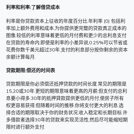
利率和利率:了解借贷成本
利率是你贷款资本上征收的年度百分比.年利率 (0) 包括利
率加上额外费用和成本,为你提供更完整的贷款真正成本的
图像.较低的利率意味着更低的月付费和更少的总利息支付
在贷款的寿命内.即使是利率的小差异说,0.25%可以节省或
花费你数千美元超过30年.支付的利息部分按你剩余的资本
余额计算每月.
贷款期限:偿还的时间表
贷款期限是你必须偿还抵押贷款的时间长度.常见的期限是
15,20或30年.更短的期限意味着更高的月薪,但支付的总利
息要小得多.30年的抵押貸款提供更低的月付,使房子所有
权更容易获得,但随着时间的推移,你将支付更大的利息.选
择合适的期限取决于你的财务状况,收入稳定和长期目标.许
多借款者选择30年的贷款来实现灵活性,然后尽可能缩短期
限时进行额外支付.