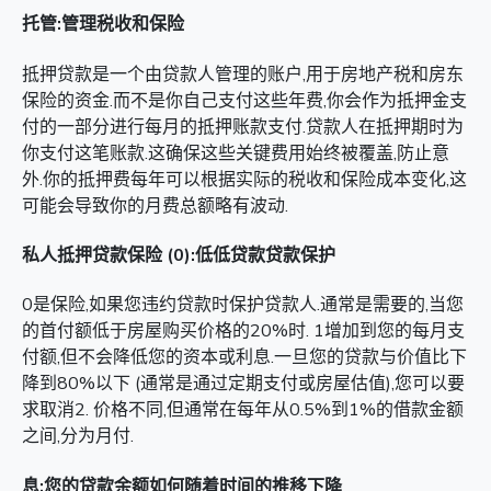
托管:管理税收和保险
抵押贷款是一个由贷款人管理的账户,用于房地产税和房东
保险的资金.而不是你自己支付这些年费,你会作为抵押金支
付的一部分进行每月的抵押账款支付.贷款人在抵押期时为
你支付这笔账款.这确保这些关键费用始终被覆盖,防止意
外.你的抵押费每年可以根据实际的税收和保险成本变化,这
可能会导致你的月费总额略有波动.
私人抵押贷款保险 (0):低低贷款贷款保护
0是保险,如果您违约贷款时保护贷款人.通常是需要的,当您
的首付额低于房屋购买价格的20%时. 1增加到您的每月支
付额,但不会降低您的资本或利息.一旦您的贷款与价值比下
降到80%以下 (通常是通过定期支付或房屋估值),您可以要
求取消2. 价格不同,但通常在每年从0.5%到1%的借款金额
之间,分为月付.
息:您的贷款余额如何随着时间的推移下降