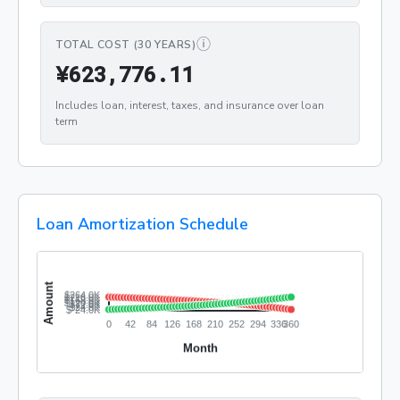
ⓘ
TOTAL COST (30 YEARS)
¥623,776.11
¥
6
2
3
,
7
7
6
.
1
1
Includes loan, interest, taxes, and insurance over loan
term
Loan Amortization Schedule