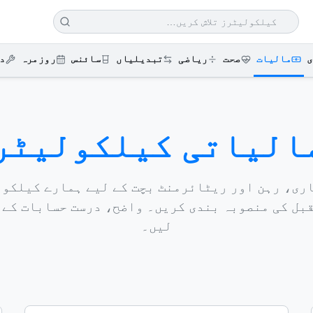
ی
مالیات
صحت
ریاضی
تبدیلیاں
سائنس
روزمرہ
د
الیاتی کیلکولیٹر
ری، رہن اور ریٹائرمنٹ بچت کے لیے ہمارے کیلکول
بل کی منصوبہ بندی کریں۔ واضح، درست حسابات کے 
لیں۔