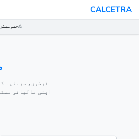
CALCETRA
جیومیٹر
م
قرضوں، سرمایہ کا
اپنی مالیاتی مستق