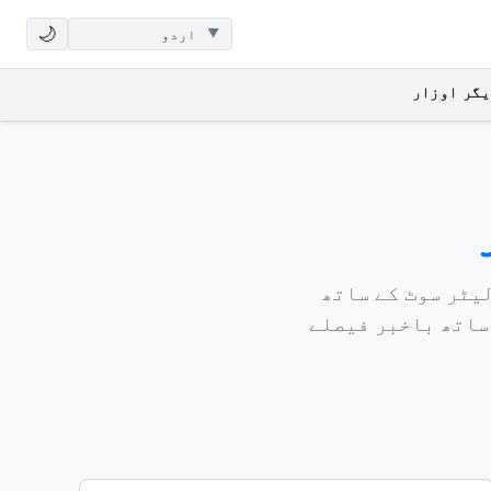
🌙
یگر اوزار
یٹر سوٹ کے ساتھ
ساتھ باخبر فیصلے