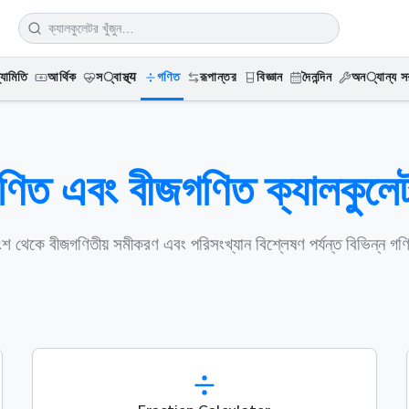
্যামিতি
আর্থিক
স्বাস্থ্य
গণিত
রূপান্তর
বিজ্ঞান
দৈনন্দিন
অন्যান্য সর
ণিত এবং বীজগণিত ক্যালকুলে
 থেকে বীজগণিতীয় সমীকরণ এবং পরিসংখ্যান বিশ্লেষণ পর্যন্ত বিভিন্ন গ