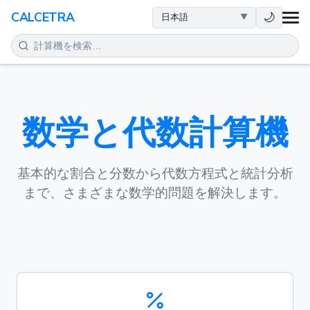
健康
🌙
CALCETRA
数学
変換
数学と代数計算機
科学
日常
基本的な割合と分数から代数方程式と統計分析
まで、さまざまな数学的問題を解決します。
その他のツール