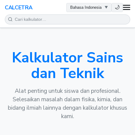
KESEHATAN
🌙
CALCETRA
MATEMATIKA
KONVERSI
Kalkulator Sains
SAINS
dan Teknik
SEHARI-HARI
ALAT LAINNYA
Alat penting untuk siswa dan profesional.
Selesaikan masalah dalam fisika, kimia, dan
bidang ilmiah lainnya dengan kalkulator khusus
kami.