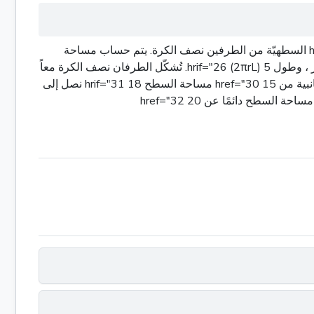
المساحة السطحية الإجمالية للكبسولة هي مجموع مساحات أجزائها المكونين: مساحة الجانبية من المساحات السطحيّة لـ 0 href="24 السطهيّة من الطرفين نصف الكرة. يتم حساب مساحة
السطح الجانبي لـ 3 href="25 (مساحة الجانب الخاص به ، باستثناء القاعدة الدائرة) عن طريق مضاعفة 2 بـ π ، عن طريق نصف قطر ، وطول 5 hrif="26 (2πrL). تُشكّل الطرفان نصف الكرة معاً
صيغة مساحة السطح لـ 9 href="28 4 مضاعفة بـ π، كلّه مضاعف بـ 12 hrif="29 نصف قطر (4π23). من خلال إضافة المساحة الجانبية من 15 href="30 مساحة السطح 18 hrif="31 نصل إلى
سطح دائمًا عن 20 href="32