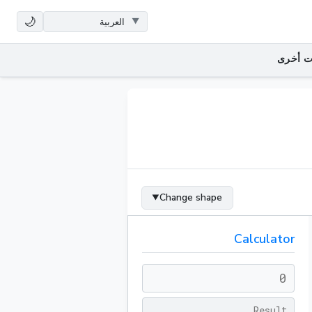
🌙
ت أخرى
Change shape
▼
Calculator