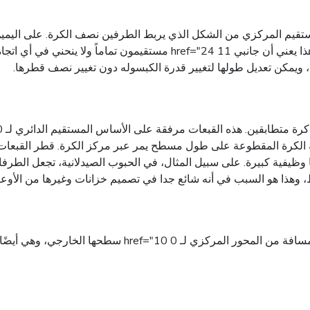
 وظيفية كبيرة. على سبيل المثال، في الحبوب الصيدلانية، تجعل الطرفا
ذا هو السبب في أنه شائع جدا في تصميم خزانات وغيرها من الأوعية ال
قطر (ر) هو قياس أساسي يوحد شكل الكبسولة بأكملها. إنها ال