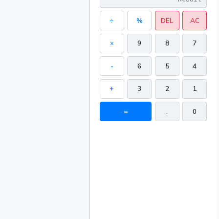
÷
%
DEL
AC
×
9
8
7
-
6
5
4
+
3
2
1
=
.
0
770.737
452.389