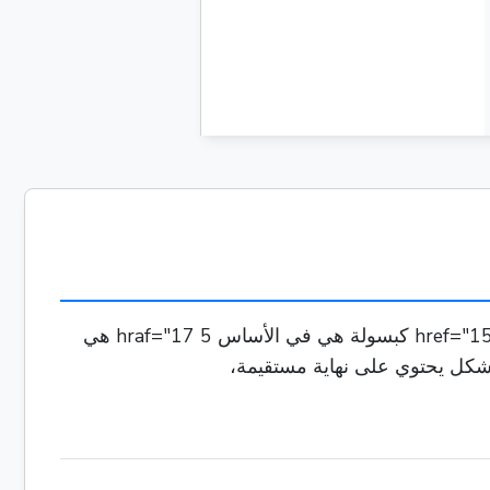
انضم إلينا بينما نغمس في عالم الكبسولة الرائع، وهو شكل هندسي ثلاثي الأبعاد مميز يجمع بين ميزات 0 href="15 3 hrif="16 كبسولة هي في الأساس 5 hraf="17 هي