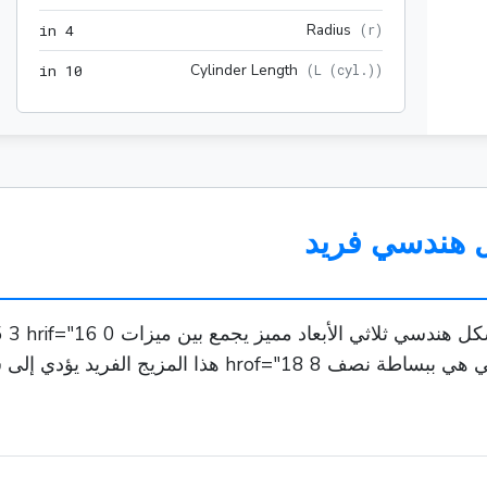
4 in
Radius
 in
4
(
r
)
10 in
Cylinder Length
 in
1
0
(
L (cyl.)
)
 هندسي فريد
ؤدي إلى شكل يحتوي على نهاية مستقيمة،