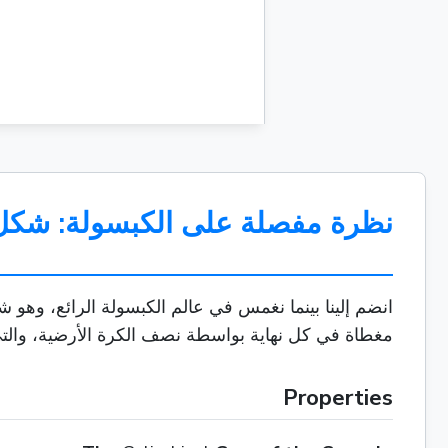
نظرة مفصلة على الكبسولة: شكل
مغطاة في كل نهاية بواسطة نصف الكرة الأرضية، والتي هي ببساطة نصف 8 hrof="18 هذا المزيج الفريد ي
Properties