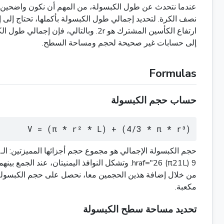
إلى حسابات غير صحيحة لحجم ومساحة السطح.
Formulas
حساب حجم الكبسولة
V = (π * r² * L) + (4/3 * π * r³)
من خلال إضافة هذين الحجمين معا، نحصل على حجم الكبسولة ال
مكعبة.
تحديد مساحة سطح الكبسولة