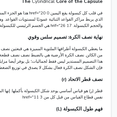
The
Cylindrical
Core of the Capsule
والحجم الكبسولة. 17 hrif="26 هي الجسم الرئيسي للكبسولة، ويمكن تعديل طولها لتغيير قدرة الكبسوله دون تغيير نصف قطرها.
نهاية نصف الكرة: تصميم سلس وقوي
هذا التصميم المستدير ليس فقط لجماليات؛ بل يوفر أيضا مزايا
فإن الشكل نصف الكرة فعال بشكل لا يصدق في توزيع الضغط، وه
نصف قطر الاتحاد (r)
نفس قطاع القياس من قبل كل من 3 href="11
فهم طول الكبسولة (L)