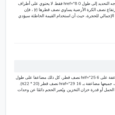
عندما نتحدث عن طول الكبسولة، من المهم أن نكون واضحين حول ما نقاسه. في معظم السياقات الهندسية، يشير الطول (L) على وجه التحديد إلى طول 0 href="8 فقط. لا يحتوي على أطراف
نصف الكرة. لتحديد إجمالي طول الكبسولة بأكملها، تحتاج إلى إضافة طول 3 href="9 (L) إلى ارتفاع الكبسلتين نصف الكرة. وبما أن ارتفاع نصف الكرة الأرضية يساوي نصف قطرها (r) ، فإن
 هو 2r. وبالتالي، فإن إجمالي طول الكبسولة هو L + 2r. من الضروري التمييز بين طول 5 href="10 والطول الإجمالي للحجرة، حيث أن استخدام القيمة الخاطئة سيؤدي
حجم الكبسولة الإجمالي هو مجموع حجم أجزائها المميزتين: الـ 0 href="23 الـ 2 أطراف نصف الكرة. صيغة حجم 3 href="24 π مضاعفة على 6 hrif="25 نصف قطر، كل ذلك مضاعفا على طول
9 hraf="26 (π21L). وتشكل النوافذ اليمنيتان، عند الجمع بينهما، واحدة، 11 href="27 الصيغة للحجم من 13 hrif="28 19 مضاعفة بـ، جميعها مضاعفة بـ 16 hraf="29 نصف قطر (20 * π22).
مل أو قدرة خزان التخزين. ويُعبر الحجم دائمًا عن وحدات