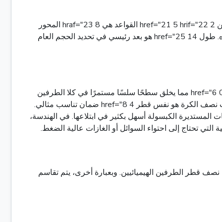
في قلب كل كبسولة يقع اليمين 0 href="20 هذا هو الجزء المستقيم المركزي من الشكل الذي يربط الطرفين نصف الكرة. على اليمين 2 href="21 5 hrif="22 القواعد هي 8 hraf="23 المحور
الذي يربط مراكز القواعد الثنائية عموديًا لمستويات القواعد. وهذا يعني أن جانبي 11 href="24 مستقيمون تماماً ولا ينحني في أي اتجاه. طول 14 href="25 هو بعد رئيسي في تحديد الحجم العام
ما يعطي الكبسولة أطرافها الملتوية المميزة هي قبعتين نصف كرة متطابقين. هذه القبعات مرفقة على الأساس المستقيم الدائري لـ 0 href="6 مما يخلق سطحًا سلسًا مستمرًا في كلا الطرفين
من الكائن. نصف الكرة الأرضية هي بالضبط نصف نصف قطعة الكرة المقطوعة على طول مسطح يمر عبر مركز الكرة. قطر القبعات نصف الكرة هو نفس قطر 4 href="8 ضمان تناسب مثالي.
ت المستديرة الكبسولة أسهل بكثير في ابتلاعها. في الهندسة،
تي تحتاج إلى احتواء السوائل أو الغازات عالية الضغط.
مسافة من المحور المركزي لـ 0 href="10 سطحها الخارجي، وهي أيضًا نصف قطر الطرفين الهيميائيين. وبعبارة أخرى، يتم تقاسم