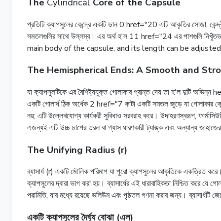
The
Cylindrical
Core of the Capsule
প্রতিটি ক্যাপসুলের কেন্দ্রে একটি ডান 0 href="20 এটি আকৃতির সোজা, কেন্
সমতলগুলির সাথে উল্লম্ব। এর অর্থ হ'ল 11 href="24 এর পাশগুলি নিখুঁতভা
main body of the capsule, and its length can be adjusted
The Hemispherical Ends: A Smooth and Str
যা ক্যাপসুলটিকে এর বৈশিষ্ট্যযুক্ত গোলাকার প্রান্ত দেয় তা হ'ল দুটি অভিন
একটি গোলার্ধ ঠিক অর্ধেক 2 href="7 কাটা একটি সমতল জুড়ে যা গোলাকার কেন্দ্
নয়; এটি উল্লেখযোগ্য কার্যকরী সুবিধাও সরবরাহ করে। উদাহরণস্বরূপ, ফার্মাসি
এজন্যই এটি উচ্চ চাপের তরল বা গ্যাস ধারণকারী ট্যাঙ্ক এবং অন্যান্য জাহাজ
The Unifying Radius (r)
ব্যাসার্ধ (r) একটি মৌলিক পরিমাপ যা পুরো ক্যাপসুলের আকৃতিকে একত্রিত করে। এ
ক্যাপসুলের দ্বারা ভাগ করা হয়। ব্যাসার্ধের এই ধারাবাহিকতা নিশ্চিত করে যে 
পরামিতি, যার মধ্যে রয়েছে ভলিউম এবং পৃষ্ঠতল গণনা করার জন্য। ব্যাসার্ধটি জ
একটি ক্যাপসুলের দৈর্ঘ্য বোঝা (এল)