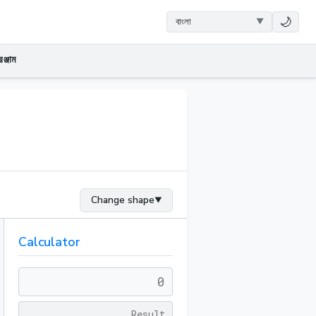
🌙
ঞ্জাম
Change shape
▼
Calculator