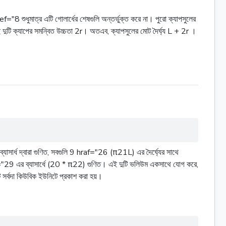
href="8 শুধুমাত্র এটি গোলার্ধের শেষগুলি অন্তর্ভুক্ত করে না। পুরো ক্যাপসুলের
তাই দুটি ক্যাপের সমন্বিত উচ্চতা 2r। অতএব, ক্যাপসুলের মোট দৈর্ঘ্য L + 2r ।
ার্ধ দ্বারা গুণিত, সবগুলি 9 hraf="26 (π21L) এর দৈর্ঘ্যের সাথে
="29 এর ব্যাসার্ধে (20 * π22) গুণিত। এই দুটি ভলিউম একসাথে যোগ করে,
 সর্বদা কিউবিক ইউনিটে প্রকাশ করা হয়।