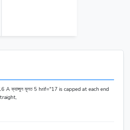
n
raf="16 A ক্যাপ্সুল মূলত 5 hrif="17 is capped at each end
traight,