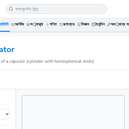
্যামিতি
আর্থিক
স्বাস্থ্य
গণিত
রূপান্তর
বিজ্ঞান
দৈনন্দিন
অন्যান্য সর
ator
of a capsule (cylinder with hemispherical ends).