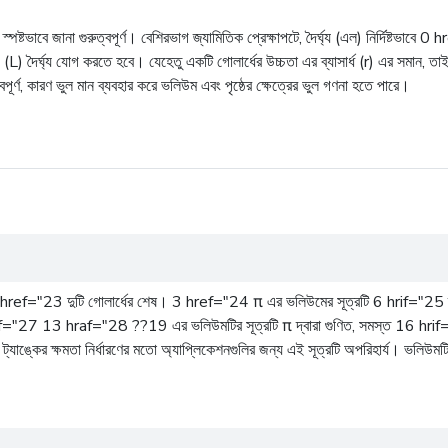
্টভাবে জানা গুরুত্বপূর্ণ। বেশিরভাগ জ্যামিতিক প্রেক্ষাপটে, দৈর্ঘ্য (এল) নির্দিষ্টভাবে 0 
9 (L) দৈৰ্ঘ্য যোগ করতে হবে। যেহেতু একটি গোলার্ধের উচ্চতা এর ব্যাসার্ধ (r) এর সমান, 
পূর্ণ, কারণ ভুল মান ব্যবহার করে ভলিউম এবং পৃষ্ঠের ক্ষেত্রের ভুল গণনা হতে পারে।
ref="23 দুটি গোলার্ধের শেষ। 3 href="24 π এর ভলিউমের সূত্রটি 6 hrif="25 ব্যাস
ref="27 13 hraf="28 ??19 এর ভলিউমটির সূত্রটি π দ্বারা গুণিত, সমস্ত 16 hrif
যাঙ্কের ক্ষমতা নির্ধারণের মতো অ্যাপ্লিকেশনগুলির জন্য এই সূত্রটি অপরিহার্য। ভলিউমটি