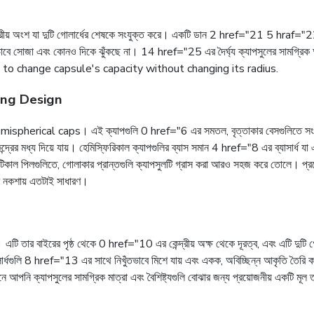
দ্রীয় অংশ যা দুটি গোলার্ধের শেষকে সংযুক্ত করে। একটি ডান 2 href="21 5 hraf="22 
বে সোজা এবং কোনও দিকে ঝুঁকছে না। 14 href="25 এর দৈর্ঘ্য ক্যাপসুলের সামগ্রিক 
 to change capsule's capacity without changing its radius.
ong Design
্ন hemispherical caps। এই ক্যাপগুলি 0 href="6 এর সমতল, বৃত্তাকার বেসগুলিতে সংযুক্ত
রের মধ্য দিয়ে যায়। হেমিস্ফিরিকাল ক্যাপগুলির ব্যাস সমান 4 href="8 এর ব্যাসার্ধ যা
উটিকাল পিলগুলিতে, গোলাকার প্রান্তগুলি ক্যাপসুলটি গ্রাস করা আরও সহজ করে তোলে। প্রকৌ
ের নকশায় এতটাই সাধারণ।
টি তার বাইরের পৃষ্ঠ থেকে 0 href="10 এর কেন্দ্রীয় অক্ষ থেকে দূরত্ব, এবং এটি দুটি গোল
গোলার্ধগুলি 8 href="13 এর সাথে নিখুঁতভাবে মিশে যায় এবং একক, অবিচ্ছিন্ন আকৃতি তৈরি 
েনে আপনি ক্যাপসুলের সামগ্রিক মাত্রা এবং বৈশিষ্ট্যগুলি বোঝার জন্য প্রয়োজনীয় একটি মূল