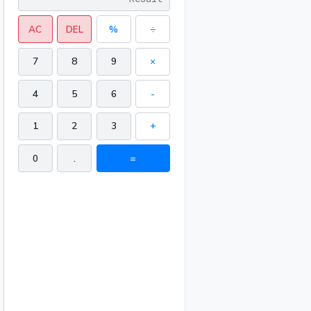
AC
DEL
%
÷
7
8
9
×
4
5
6
-
1
2
3
+
0
.
=
737398 in³
389342 in²