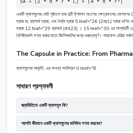
SA = (2 * π * r * L) + (4 * π * r²)
একটি ক্যাপসুলের মোট পৃষ্ঠতল তার দুটি উপাদান অংশের ক্ষেত্রফলের যোগফলঃ 0 h
দ্বারা π, ব্যাসার্ধ দ্বারা, এবং দৈর্ঘ্য দ্বারা 5 hraf="26 (2πrL) দ্বার
দ্বারা 12 hraf="29 ব্যাসার্ধ (4π23) । 15 href="30 এর পার্শ্ববর্তী এলাক
বৈশিষ্ট্যগুলি গণনা করার মতো জিনিসগুলির জন্য গুরুত্বপূর্ণ। সারফেস এরিয়া স
The Capsule in Practice: From Pharma
ক্যাপসুলের আকৃতি, এর অনন্য সংমিশ্রণ 0 href="8
সাধারণ প্রশ্নাবলী
জ্যামিতিতে একটি ক্যাপসুল কি?
আপনি কীভাবে একটি ক্যাপসুলের ভলিউম গণনা করবেন?