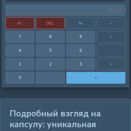
AC
DEL
%
÷
7
8
9
×
4
5
6
-
1
2
3
+
0
.
=
Подробный взгляд на
капсулу: уникальная