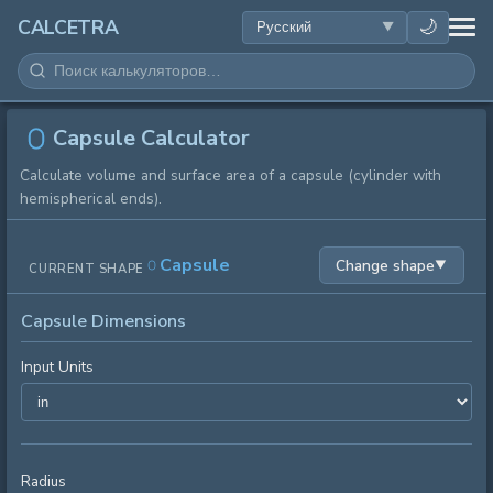
ЗДОРОВЬЕ
🌙
CALCETRA
МАТЕМАТИКА
ПРЕОБРАЗОВАНИЯ
Capsule Calculator
Calculate volume and surface area of a capsule (cylinder with
НАУКА
hemispherical ends).
ПОВСЕДНЕВНОЕ
Capsule
Change shape
▼
CURRENT SHAPE
ДРУГИЕ ИНСТРУМЕНТЫ
Capsule Dimensions
Input Units
Radius