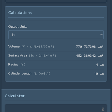
Calculations
Output Units
Volume
770.
(
V = πr²L+(4/3)πr³
)
7
7
0
.
7
3
7
3
9
8
 in³
Surface Area
452.
(
SA = 2πrL+4πr²
)
4
5
2
.
3
8
9
3
4
2
 in²
Radius
4 in
(
r
)
4
 in
Cylinder Length
10 i
(
L (cyl.)
)
1
0
 in
Calculator