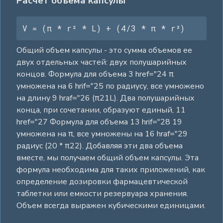
Расчет объема капсулы
V = (π * r² * L) + (4/3 * π * r³)
Общий объем капсулы - это сумма объемов ее
двух отдельных частей: двух полушарийных
концов. Формула для объема 3 href="24 π
умножена на 6 hrif="25 по радиусу, все умножено
на длину 9 hraf="26 (π21L). Два полушарийных
конца, при сочетании, образуют единый, 11
href="27 Формула для объема 13 hrif="28 19
умножена на π, все умножены на 16 hraf="29
радиус (20 * π22). Добавляя эти два объема
вместе, мы получаем общий объем капсулы. Эта
формула необходима для таких приложений, как
определение дозировки фармацевтической
таблетки или емкости резервуара хранения.
Объем всегда выражен кубическими единицами.