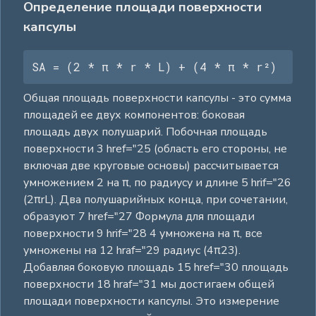
Определение площади поверхности
капсулы
SA = (2 * π * r * L) + (4 * π * r²)
Общая площадь поверхности капсулы - это сумма
площадей ее двух компонентов: боковая
площадь двух полушарий. Побочная площадь
поверхности 3 href="25 (область его стороны, не
включая две круговые основы) рассчитывается
умножением 2 на π, по радиусу и длине 5 hrif="26
(2πrL). Два полушарийных конца, при сочетании,
образуют 7 href="27 Формула для площади
поверхности 9 hrif="28 4 умножена на π, все
умножены на 12 hraf="29 радиус (4π23).
Добавляя боковую площадь 15 href="30 площадь
поверхности 18 hraf="31 мы достигаем общей
площади поверхности капсулы. Это измерение