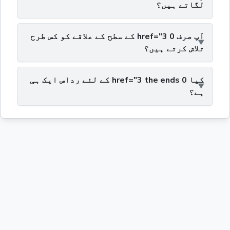
لگاتے ہیں؟
آپ صرف 0 href="3 کے سطح کے علاقے کو کس طرح
تلاش کرتے ہیں؟
کیا 0 href="3 the ends کے لئے رداس ایک ہی
ہے؟