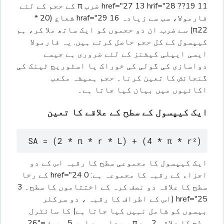
11 href="27 13 hrif="28 ??19 ضرب π کے حجم کے لئے
فارمولا، سب سے زیادہ 16 hraf="29 شعاع (20 *
π22) سے ضرب. ان دو حجموں کو ایک ساتھ ملا کر، ہم
کیپسول کے کل حجم حاصل کرتے ہیں. یہ فارمولا
ایسی ایپلی کیشنز کے لئے ضروری ہے جیسے
دواسازی کی گولی کی خوراک یا اسٹوریج ٹینک کی
گنجائش کا تعین کرنا۔ حجم ہمیشہ مکعب
اکائیوں میں بیان کیا جاتا ہے۔
ایک کیپسول کے سطح کے علاقے کا تعین
SA = (2 * π * r * L) + (4 * π * r²)
ایک کیپسول کا مجموعی سطح کا رقبہ اس کے دو
اجزاء کے رقبہ کا مجموعہ ہے: 0 href="24 کے رخا
سطح کا علاقہ دو نصف کرہ کے اختتاموں کا سطح۔ 3
href="25 (اس کے اطراف کا رقبہ ، دو سرکلر
بیسوں کو شامل نہیں کیا جاتا ہے) کا سائٹرل
سطح کا علاقہ 2 سے π ، رداس سے اور 5 ہریف="26