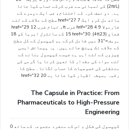
(2πrL) کی لمبائی سے ضرب کرکے حساب کیا جاتا
ہے۔ دو نصف کرہ کے اختتام، جب ایک دوسرے کے
ساتھ مل کر، ایک 7 href="27 سطح کے علاقے کے لئے
فارمولا 9 hrif="28 4 ضرب π، تمام ضرب 12 hraf="29
شعاع (4π23). 15 href="30 کے سائٹرل ایریا کو 18
ہریف="31 میں شامل کرکے ہم کیپسول کے کل سطح
کے علاقے تک پہنچ جاتے ہیں۔ یہ پیمائش ایسی
چیزوں کے لئے اہم ہے جیسے کیپسول بنانے کے
لئے مواد کی مقدار کا تعین کرنا یا گرمی کی
منتقلی کی خصوصیات کا حساب لگانا۔ سطح کا
رقبہ ہمیشہ اظہار کیا جاتا ہے 20 href="32
The Capsule in Practice: From
Pharmaceuticals to High-Pressure
Engineering
کیپسول کی شکل ، اس کے منفرد مجموعہ کے ساتھ 0