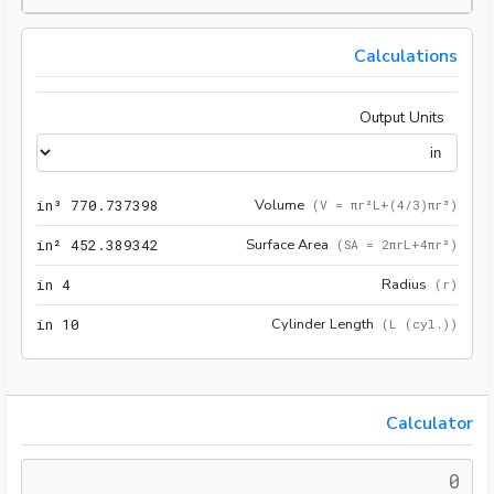
Calculations
Output Units
98 in³
Volume
 in³
7
7
0
.
7
3
7
3
9
8
(
V = πr²L+(4/3)πr³
)
42 in²
Surface Area
 in²
4
5
2
.
3
8
9
3
4
2
(
SA = 2πrL+4πr²
)
4 in
Radius
 in
4
(
r
)
10 in
Cylinder Length
 in
1
0
(
L (cyl.)
)
Calculator