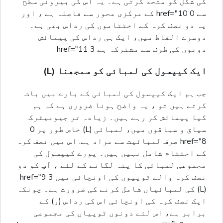
کی شکل کو متحد کرتی ہے۔ یہ اس کی بیرونی سطح
سے 0 href="10 کے مرکزی محور سے فاصلہ ہے ، اور
یہ دو نصف کرہ کے اختتاموں کی رداس بھی ہے۔
دوسرے الفاظ میں، ایک ہی رداس کی پیمائش
دونوں کی طرف سے مشترکہ ہے 3 href="11
ایک کیپسول کی لمبائی کو سمجھنا (L)
جب ہم ایک کیپسول کی لمبائی کے بارے میں بات
کرتے ہیں تو ، یہ واضح ہونا ضروری ہے کہ ہم
کیا پیمائش کر رہے ہیں۔ زیادہ تر جیومیٹرک
سیاق و سباقوں میں، لمبائی (L) خاص طور پر 0
href="8 صرف لمبائیت سے مراد ہے. اس میں نصف کرہ
کے اختتام شامل نہیں ہیں۔ پورے کیپسول کی
مجموعی لمبائی کا پتہ لگانے کے لئے ، آپ کو دو
نصف کرہ والے ٹوپیوں کی اونچائی میں 3 href="9
(L) کی لمبائیاں شامل کرنے کی ضرورت ہے۔ چونکہ
ایک نصف کرہ کی اونچائی اس کی رداس (ر) کے
برابر ہے، اس لئے دونوں ٹوپیاں کی مجموعی