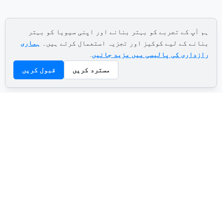
ہم آپ کے تجربے کو بہتر بنانے اور اپنی سیویا کو بہتر
بنانے کے لیے کوکیز اور تجزیہ استعمال کرتے ہیں۔
ہماری
رازداری کی پالیسی میں مزید جانیں
.
مسترد کریں
قبول کریں
ADVERTISEMENT