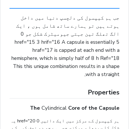
جب ہم کیپسول کی دلچسپ دنیا میں داخل
ہوتے ہیں تو ہمارے ساتھ شامل ہوں ، ایک
الگ تھلگ تین جہتی جیومیٹرک شکل جو 0
href="15 3 hrif="16 A capsule is essentially 5
hraf="17 is capped at each end with a
hemisphere, which is simply half of 8 h Ref="18
This this unique combination results in a shape
with a straight,
Properties
The
Cylindrical
Core of the Capsule
ہر کیپسول کے مرکز میں ایک دائیں 0 href="20 یہ
شکل کا سیدھا ، مرکزی حصہ ہے جو دو نصف کرہ کے