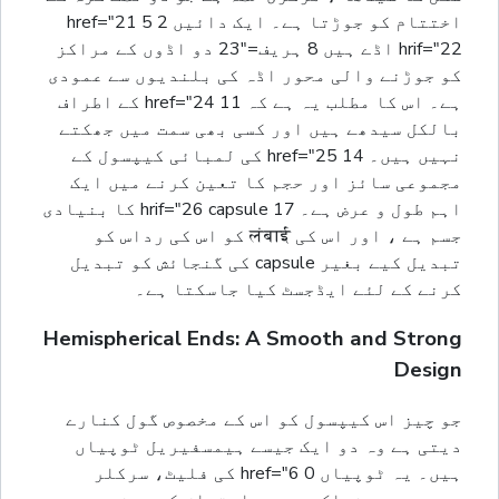
اختتام کو جوڑتا ہے۔ ایک دائیں 2 href="21 5
hrif="22 اڈے ہیں 8 ہریف="23 دو اڈوں کے مراکز
کو جوڑنے والی محور اڈہ کی بلندیوں سے عمودی
ہے۔ اس کا مطلب یہ ہے کہ 11 href="24 کے اطراف
بالکل سیدھے ہیں اور کسی بھی سمت میں جھکتے
نہیں ہیں۔ 14 href="25 کی لمبائی کیپسول کے
مجموعی سائز اور حجم کا تعین کرنے میں ایک
اہم طول و عرض ہے۔ 17 hrif="26 capsule کا بنیادی
جسم ہے ، اور اس کی लंबाई کو اس کی رداس کو
تبدیل کیے بغیر capsule کی گنجائش کو تبدیل
کرنے کے لئے ایڈجسٹ کیا جاسکتا ہے۔
Hemispherical Ends: A Smooth and Strong
Design
جو چیز اس کیپسول کو اس کے مخصوص گول کنارے
دیتی ہے وہ دو ایک جیسے ہیمسفیریل ٹوپیاں
ہیں۔ یہ ٹوپیاں 0 href="6 کی فلیٹ، سرکلر