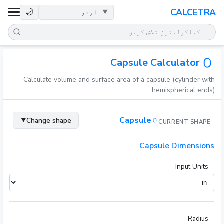
صحت
🌙
CALCETRA
ریاضی
تبدیلیاں
Capsule Calculator
Calculate volume and surface area of a capsule (cylinder with
سائنس
hemispherical ends).
روزمرہ
Capsule
Change shape
▼
CURRENT SHAPE
دیگر اوزار
Capsule Dimensions
Input Units
Radius