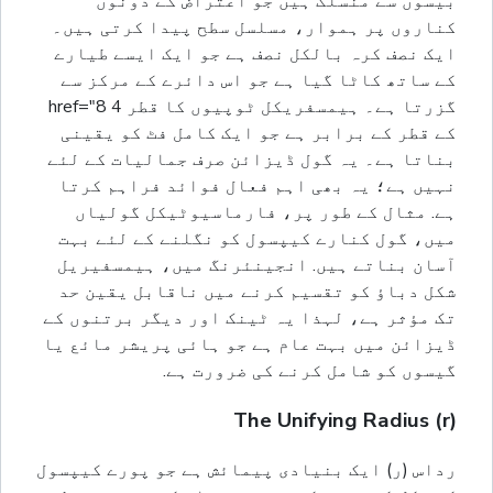
بیسوں سے منسلک ہیں جو اعتراض کے دونوں
کناروں پر ہموار، مسلسل سطح پیدا کرتی ہیں۔
ایک نصف کرہ بالکل نصف ہے جو ایک ایسے طیارے
کے ساتھ کاٹا گیا ہے جو اس دائرے کے مرکز سے
گزرتا ہے۔ ہیمسفریکل ٹوپیوں کا قطر 4 href="8
کے قطر کے برابر ہے جو ایک کامل فٹ کو یقینی
بناتا ہے۔ یہ گول ڈیزائن صرف جمالیات کے لئے
نہیں ہے؛ یہ بھی اہم فعال فوائد فراہم کرتا
ہے. مثال کے طور پر، فارماسیوٹیکل گولیاں
میں، گول کنارے کیپسول کو نگلنے کے لئے بہت
آسان بناتے ہیں. انجینئرنگ میں، ہیمسفیریل
شکل دباؤ کو تقسیم کرنے میں ناقابل یقین حد
تک مؤثر ہے، لہذا یہ ٹینک اور دیگر برتنوں کے
ڈیزائن میں بہت عام ہے جو ہائی پریشر مائع یا
گیسوں کو شامل کرنے کی ضرورت ہے.
The Unifying Radius (r)
رداس (ر) ایک بنیادی پیمائش ہے جو پورے کیپسول