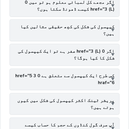
اگر مجھے کل لمبائی معلوم ہو تو میں 0
href="3 (L) کیسے ڈھونڈ سکتا ہوں؟
کیپسول کی شکل کی کچھ حقیقی مثالیں کیا
ہیں؟
اگر 0 href="3 (L) صفر ہے تو ایک کیپسول کی
شکل کا کیا ہوگا؟
کس طرح ایک کیپسول سے متعلق ہے 0 href="5 3
hraf="6
پریشر ٹینک اکثر کیپسول کی شکل میں کیوں
ہوتے ہیں؟
آپ صرف گول کنڈوں کے حجم کا حساب کیسے