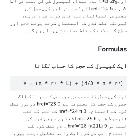
اونچਾਈ 2r ہے۔ لہذا، کیپسول کی کل لمبائی L +
2r ہے. 5 href="10 کی لمبائی اور کیپسول کی
مجموعی لمبائیاں میں فرق کرنا ضروری ہے،
کیونکہ غلط قدر کا استعمال کرتے ہوئے حجم اور
سطح کے علاقے کے غلط حسابات پیدا ہوں گے۔
Formulas
ایک کیپسول کے حجم کا حساب لگانا
V = (π * r² * L) + (4/3 * π * r³)
ایک کیپسول کا مجموعی حجم اس کے دو الگ الگ
حصوں کے حجم کا مجموعہ ہے: 0 href="23 دونوں نصف
کرہ کے اختتام۔ 3 href="24 π کے حجم کے لئے
فارمولا ضرب 6 hrif="25 شعاع ، سبھی ضرب کی
لمبائی 9 hraf="26 (π21L) ۔ دو نصف کرہ کے
اختتام، جب مل کر، ایک واحد تشکیل دیتے ہیں،