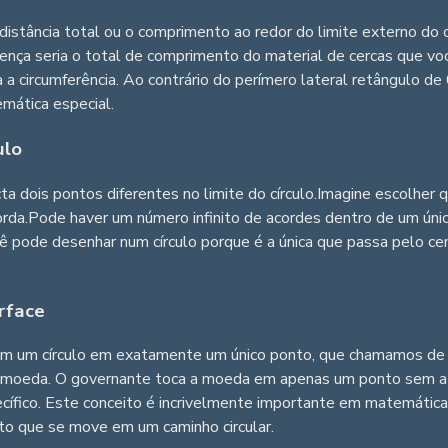
distância total ou o comprimento ao redor do limite externo do 
ferença seria o total de comprimento do material de cercas que voc
a a circumferência. Ao contrário do perímero lateral retângulo d
mática especial.
ulo
 dois pontos diferentes no limite do círculo.Imagine escolher q
orda.Pode haver um número infinito de acordes dentro de um únic
ocê pode desenhar num círculo porque é a única que passa pelo c
rface
m um círculo em exatamente um único ponto, que chamamos de p
 moeda. O governante toca a moeda em apenas um ponto sem atra
pecífico. Este conceito é incrivelmente importante em matemática 
to que se move em um caminho circular.