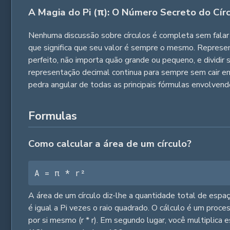
A Magia do Pi (π): O Número Secreto do Cír
Nenhuma discussão sobre círculos é completa sem falar 
que significa que seu valor é sempre o mesmo. Representa
perfeito, não importa quão grande ou pequeno, e dividir s
representação decimal continua para sempre sem cair em
pedra angular de todas as principais fórmulas envolvendo
Formulas
Como calcular a área de um círculo?
A = π * r²
A área de um círculo diz-lhe a quantidade total de espa
é igual a Pi vezes o raio quadrado. O cálculo é um proce
por si mesmo (r * r). Em segundo lugar, você multiplica 