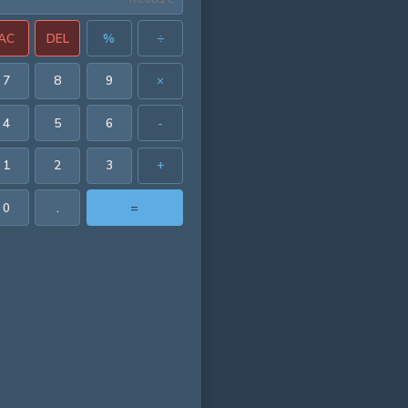
AC
DEL
%
÷
7
8
9
×
4
5
6
-
1
2
3
+
0
.
=
 in²
in