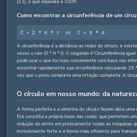
(13), o que equivale a 100π
Como encontrar a circunferência de um círcu
C = 2 * π * r  or  C = π * d
A circunferência é a distância ao redor do círculo, e exi
vezes o raio (0 * π * r). O segundo é Circumferência igu
pode usar o que for mais conveniente com base nas in
encontrar rapidamente sua circunferência calculando 25 
vez que o pneu completa uma rotação completa. A circu
O círculo em nosso mundo: da naturez
A forma perfeita e a simetria do círculo fazem dele um
Ele constitui a própria base das rodas, que permitem um
redução do atrito em praticamente todas as máquinas que
incrivelmente forte e a forma mais eficiente para transp