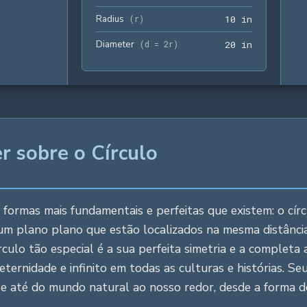
Radius
10 in
(
r
)
1
0
 in
Diameter
20 in
(
d = 2r
)
2
0
 in
r sobre o Círculo
rmas mais fundamentais e perfeitas que existem: o círc
m plano plano que estão localizados na mesma distância
rculo tão especial é a sua perfeita simetria e a completa
ernidade e infinito em todas as culturas e histórias. S
a e até do mundo natural ao nosso redor, desde a forma 