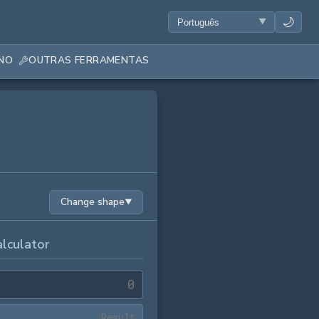
🌙
ANO
OUTRAS FERRAMENTAS
Change shape
▼
lculator