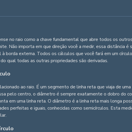
Pense no raio como a chave fundamental que abre todos os outros 
imite. Não importa em que direção você a medir, essa distância 
l à borda externa. Todos os cálculos que você fará em um círculo
r do qual todas as outras propriedades são derivadas.
culo
acionado ao raio. É um segmento de linha reta que viaja de uma 
ssa pelo centro, o diâmetro é sempre exatamente o dobro do co
onta em uma linha reta. O diâmetro é a linha reta mais longa po
tades perfeitas e iguais, conhecidas como semicírculos. Esta me
lar.
írculo