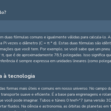
lo?
stem duas fórmulas comuns e igualmente válidas para calcula-lo. A
al a Pi vezes o diâmetro (C = π * d). Estas duas fórmulas são idê
formações que você tem. Por exemplo, se você sabe que um pneu
* π, que é de aproximadamente 78,5 polegadas. Isso significa q
nferência é sempre expressa em unidades lineares (como polega
a à tecnologia
a das formas mais úteis e comuns em nosso universo. No campo da
 transporte suave e eficiente. É a base para engrenagens e rol
 você pode imaginar. Tubos e túneis 0 href="7 (uma versão 3D d
ortar fluidos. Na ciência e astronomia, as órbitas de planetas em