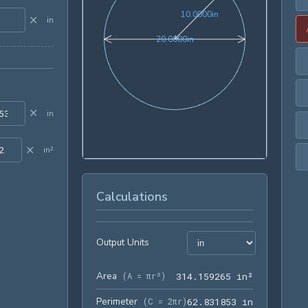
10.0000in
1
0
.
0
0
0
0
in
×
in
20.0000in
2
0
.
0
0
0
0
in
×
in
×
in²
Calculations
Output Units
Area
314.159265
(
A = πr²
)
3
1
4
.
1
5
9
2
6
5
 in²
Perimeter
62.831853 
(
C = 2πr
)
6
2
.
8
3
1
8
5
3
 in