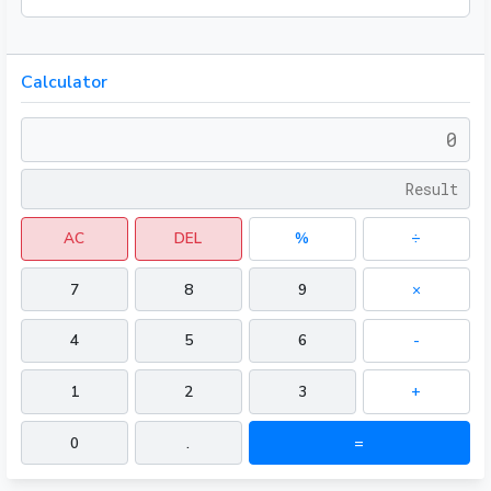
Calculator
AC
DEL
%
÷
7
8
9
×
4
5
6
-
1
2
3
+
0
.
=