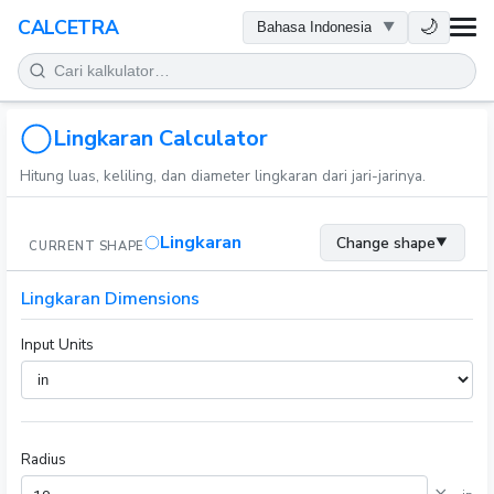
KESEHATAN
🌙
CALCETRA
MATEMATIKA
KONVERSI
Lingkaran Calculator
Hitung luas, keliling, dan diameter lingkaran dari jari-jarinya.
SAINS
Lingkaran
Change shape
▼
CURRENT SHAPE
SEHARI-HARI
Lingkaran Dimensions
ALAT LAINNYA
Input Units
Radius