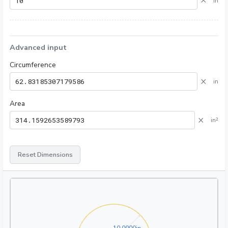
×
in
Advanced input
Circumference
×
in
Area
×
in²
Reset Dimensions
10.0000in