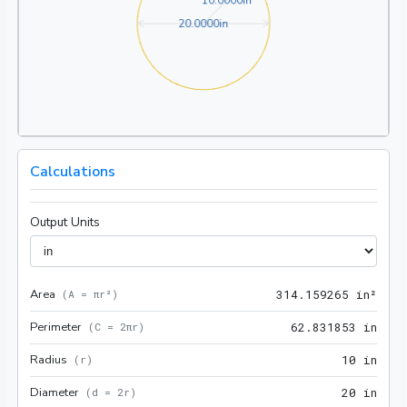
1
0
.
0
0
0
0
in
20.0000in
2
0
.
0
0
0
0
in
Calculations
Output Units
Area
314.
(
A = πr²
)
3
1
4
.
1
5
9
2
6
5
 in²
Perimeter
62.8
(
C = 2πr
)
6
2
.
8
3
1
8
5
3
 in
Radius
10 i
(
r
)
1
0
 in
Diameter
20 i
(
d = 2r
)
2
0
 in