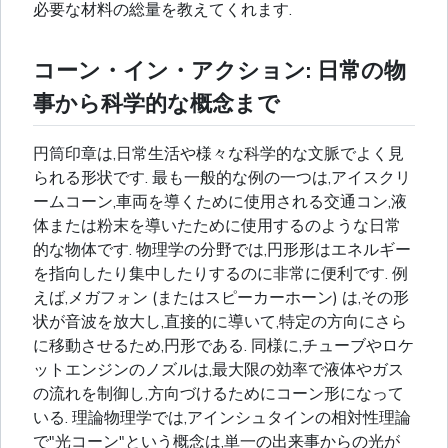
必要な材料の総量を教えてくれます.
コーン・イン・アクション: 日常の物
事から科学的な概念まで
円筒印章は,日常生活や様々な科学的な文脈でよく見
られる形状です. 最も一般的な例の一つは,アイスクリ
ームコーン,車両を導くために使用される交通コン,液
体または粉末を導いたために使用するのような日常
的な物体です. 物理学の分野では,円形形はエネルギー
を指向したり集中したりするのに非常に便利です. 例
えば,メガフォン (またはスピーカーホーン) は,その形
状が音波を放大し,直接的に導いて,特定の方向にさら
に移動させるため,円形である. 同様に,チューブやロケ
ットエンジンのノズルは,最大限の効率で液体やガス
の流れを制御し,方向づけるためにコーン形になって
いる. 理論物理学では,アインシュタインの相対性理論
で"光コーン"という概念は,単一の出来事からの光が