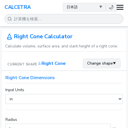
健康
🌙
CALCETRA
数学
変換
Right Cone Calculator
Calculate volume, surface area, and slant height of a right cone.
科学
Right Cone
Change shape
▼
CURRENT SHAPE
日常
Right Cone Dimensions
その他のツール
Input Units
Radius