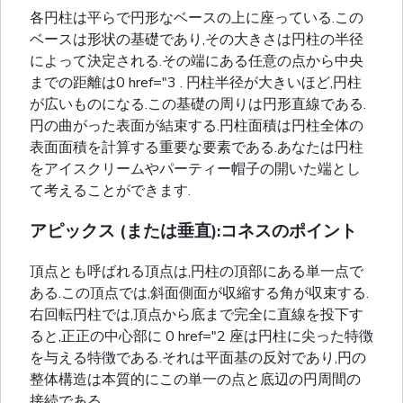
各円柱は平らで円形なベースの上に座っている.この
ベースは形状の基礎であり,その大きさは円柱の半径
によって決定される.その端にある任意の点から中央
までの距離は0 href="3 . 円柱半径が大きいほど,円柱
が広いものになる.この基礎の周りは円形直線である.
円の曲がった表面が結束する.円柱面積は円柱全体の
表面面積を計算する重要な要素である.あなたは円柱
をアイスクリームやパーティー帽子の開いた端とし
て考えることができます.
アピックス (または垂直):コネスのポイント
頂点とも呼ばれる頂点は,円柱の頂部にある単一点で
ある.この頂点では,斜面側面が収縮する角が収束する.
右回転円柱では,頂点から底まで完全に直線を投下す
ると,正正の中心部に 0 href="2 座は円柱に尖った特徴
を与える特徴である.それは平面基の反対であり,円の
整体構造は本質的にこの単一の点と底辺の円周間の
接続である.