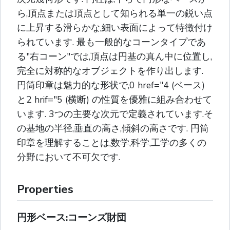
ら,頂点または頂点として知られる単一の鋭い点
に上昇する滑らかな,細い表面によって特徴付け
られています. 最も一般的なコーンタイプであ
る"右コーン"では,頂点は円基の真ん中に位置し,
完全に対称的なオブジェクトを作り出します.
円筒印章は魅力的な形状で,0 href="4 (ベース)
と2 hrif="5 (横断) の性質を優雅に組み合わせて
います. 3つの主要な次元で定義されています.そ
の基地の半径,垂直の高さ,傾斜の高さです. 円筒
印章を理解することは,数学,科学,工学の多くの
分野において不可欠です.
Properties
円形ベース:コーンズ財団