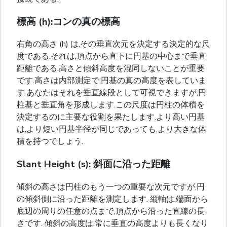
標高 (h):コンの真の標高
右角の高さ (h) は,その垂直次元を決定する決定的な尺
度である.それは,頂点から直下に円基の中心まで垂直
距離である.高さと傾斜高度を混同しないことが重要
です.高さは内部測定で,円基の真の高度を表していま
す.あなたはそれを垂直線段として可視できますが,円
柱基と垂直角を形成します.この尺度は円柱の体積を
決定するのに主要な役割を果たします.より高い円基
は,より短い円基半径が同じであっても,より大きな体
積を持つでしょう.
Slant Height (s): 斜面に沿った距離
傾斜の高さは円柱のもう一つの重要な次元ですが,円
の傾斜側に沿った距離を測定します. 縦軸は,端面から
底辺の周りの任意の点まで,頂点から沿った直線の長
さです. 傾斜の高度は,常に垂直の高度よりも長くなり