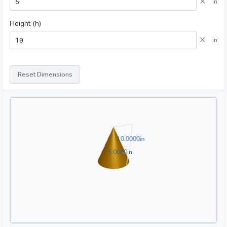
×
in
Height (h)
×
in
Reset Dimensions
10.0000in
1
0
.
0
0
0
0
in
5.0000in
5
.
0
0
0
0
in