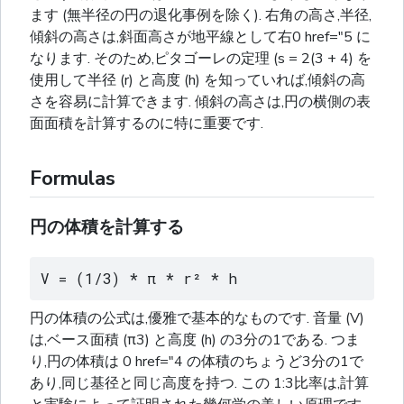
ます (無半径の円の退化事例を除く). 右角の高さ,半径,
傾斜の高さは,斜面高さが地平線として右0 href="5 に
なります. そのため,ピタゴーレの定理 (s = 2(3 + 4) を
使用して半径 (r) と高度 (h) を知っていれば,傾斜の高
さを容易に計算できます. 傾斜の高さは,円の横側の表
面面積を計算するのに特に重要です.
Formulas
円の体積を計算する
V = (1/3) * π * r² * h
円の体積の公式は,優雅で基本的なものです. 音量 (V)
は,ベース面積 (π3) と高度 (h) の3分の1である. つま
り,円の体積は 0 href="4 の体積のちょうど3分の1で
あり,同じ基径と同じ高度を持つ. この 1:3比率は,計算