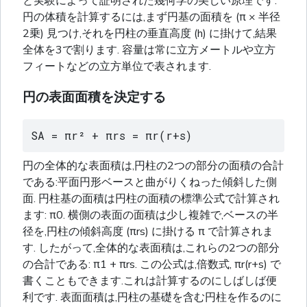
と実験によって証明された幾何学の美しい原理です.
円の体積を計算するには,まず円基の面積を (π × 半径
2乗) 見つけ,それを円柱の垂直高度 (h) に掛けて,結果
全体を3で割ります. 容量は常に立方メートルや立方
フィートなどの立方単位で表されます.
円の表面面積を決定する
SA = πr² + πrs = πr(r+s)
円の全体的な表面積は,円柱の2つの部分の面積の合計
である:平面円形ベースと曲がりくねった傾斜した側
面. 円柱基の面積は円柱の面積の標準公式で計算され
ます: π0. 横側の表面の面積は少し複雑で,ベースの半
径を,円柱の傾斜高度 (πrs) に掛ける π で計算されま
す. したがって,全体的な表面積は,これらの2つの部分
の合計である: π1 + πrs. この公式は,倍数式, πr(r+s) で
書くこともできます.これは計算するのにしばしば便
利です. 表面面積は,円柱の基礎を含む円柱を作るのに