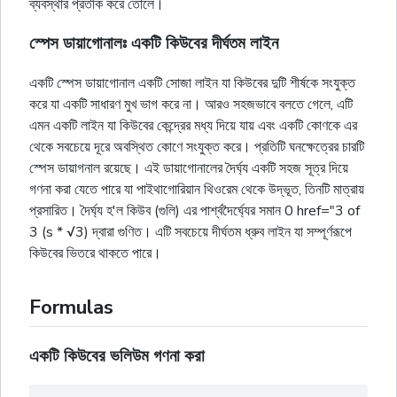
ব্যবস্থার প্রতীক করে তোলে।
স্পেস ডায়াগোনালঃ একটি কিউবের দীর্ঘতম লাইন
একটি স্পেস ডায়াগোনাল একটি সোজা লাইন যা কিউবের দুটি শীর্ষকে সংযুক্ত
করে যা একটি সাধারণ মুখ ভাগ করে না। আরও সহজভাবে বলতে গেলে, এটি
এমন একটি লাইন যা কিউবের কেন্দ্রের মধ্য দিয়ে যায় এবং একটি কোণকে এর
থেকে সবচেয়ে দূরে অবস্থিত কোণে সংযুক্ত করে। প্রতিটি ঘনক্ষেত্রের চারটি
স্পেস ডায়াগনাল রয়েছে। এই ডায়াগোনালের দৈর্ঘ্য একটি সহজ সূত্র দিয়ে
গণনা করা যেতে পারে যা পাইথাগোরিয়ান থিওরেম থেকে উদ্ভূত, তিনটি মাত্রায়
প্রসারিত। দৈর্ঘ্য হ'ল কিউব (গুলি) এর পার্শ্বদৈর্ঘ্যের সমান 0 href="3 of
3 (s * √3) দ্বারা গুণিত। এটি সবচেয়ে দীর্ঘতম ধ্রুব লাইন যা সম্পূর্ণরূপে
কিউবের ভিতরে থাকতে পারে।
Formulas
একটি কিউবের ভলিউম গণনা করা