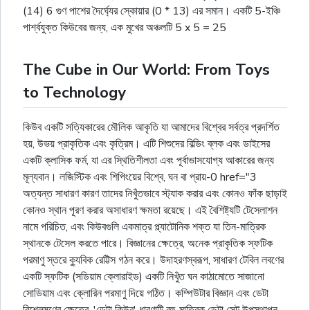
(14) 6 গুণ পাশের দৈৰ্ঘ্যের স্কোয়ার (0 * 13) এর সমান। একটি 5-ইঞ্চি
পার্শ্বযুক্ত কিউবের জন্য, এক মুখের অঞ্চলটি 5 x 5 = 25
The Cube in Our World: From Toys
to Technology
কিউব একটি সত্যিকারের মৌলিক আকৃতি যা আমাদের বিশ্বের সর্বত্র প্রদর্শিত
হয়, উভয় প্রাকৃতিক এবং কৃত্রিম। এটি শিশুদের বিল্ডিং ব্লক এবং ডাইসের
একটি ক্লাসিক ফর্ম, যা এর স্থিতিশীলতা এবং পূর্বাভাসযোগ্য আকারের জন্য
মূল্যবান। লজিস্টিক এবং শিপিংয়ের বিশ্বে, ঘন বা প্রায়-0 href="3
অত্যন্ত সাধারণ কারণ তাদের নিখুঁতভাবে স্ট্যাক করার এবং কোনও ফাঁক ছাড়াই
কোনও স্থান পূরণ করার অসাধারণ ক্ষমতা রয়েছে। এই বৈশিষ্ট্যটি টেসেলাশন
নামে পরিচিত, এবং কিউবগুলি একমাত্র প্ল্যাটোনিক শক্ত যা তিন-মাত্রিক
স্থানকে টেসেল করতে পারে। বিজ্ঞানের ক্ষেত্রে, অনেক প্রাকৃতিক স্ফটিক
পরমাণু স্তরে ক্যুবিক রেট্টিস গঠন করে। উদাহরণস্বরূপ, সাধারণ টেবিল লবণের
একটি স্ফটিক (সডিয়াম ক্লোরাইড) একটি নিখুঁত ঘন কাঠামোতে সাজানো
সোডিয়াম এবং ক্লোরিন পরমাণু দিয়ে গঠিত। কম্পিউটার বিজ্ঞান এবং ডেটা
বিশ্লেষণের ক্ষেত্রে, 'ডেটা কিউব' ধারণাটি বহু-মাত্রিক ডেটা সেট উপস্থাপন