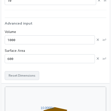
×
in
Advanced input
Volume
×
in³
Surface Area
×
in²
Reset Dimensions
10.0000in
1
0
.
0
0
0
0
in