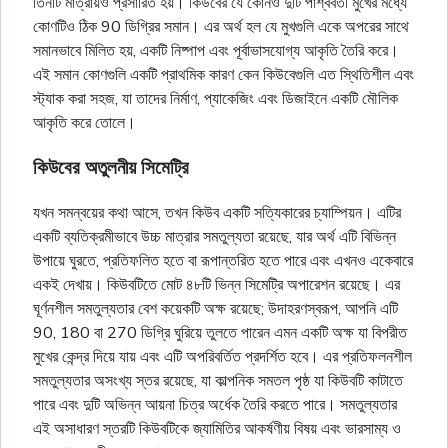
তিনটি মাত্রায়ও প্রসারিত হয়। কিউবের যে কোনও দুটি পার্শ্ববর্তী মুখের মধ্যে
কোণটিও ঠিক 90 ডিগ্রির সমান। এর অর্থ হল যে মুখগুলি একে অপরের সাথে
সমানভাবে মিলিত হয়, একটি নিষ্পাপ এবং পূর্বাভাসযোগ্য আকৃতি তৈরি করে।
এই সমান কোণগুলি একটি প্রাথমিক কারণ কেন কিউবেগুলি এত স্থিতিশীল এবং
স্ট্যাক করা সহজ, যা তাদের নির্মাণ, প্যাকেজিং এবং ডিজাইনে একটি মৌলিক
আকৃতি করে তোলে।
কিউবের অতুলনীয় সিমেট্রি
যখন সমন্বয়ের কথা আসে, তখন কিউব একটি সত্যিকারের চ্যাম্পিয়ন। এটির
একটি ব্যতিক্রমীভাবে উচ্চ মাত্রার সমতুল্যতা রয়েছে, যার অর্থ এটি বিভিন্ন
উপায়ে ঘুরতে, প্রতিফলিত হতে বা রূপান্তরিত হতে পারে এবং এখনও একেবারে
একই দেখায়। কিউবটিতে মোট ৪৮টি ভিন্ন সিমেট্রি অপারেশন রয়েছে। এর
ঘূর্ণনশীল সমতুল্যতার বেশ কয়েকটি অক্ষ রয়েছে; উদাহরণস্বরূপ, আপনি এটি
90, 180 বা 270 ডিগ্রি ঘুরিয়ে তুলতে পারেন এমন একটি অক্ষ যা বিপরীত
মুখের কেন্দ্র দিয়ে যায় এবং এটি অপরিবর্তিত প্রদর্শিত হবে। এর প্রতিফলনশীল
সমতুল্যতার অসংখ্য স্তর রয়েছে, যা কাল্পনিক সমতল পৃষ্ঠ যা কিউবটি কাটাতে
পারে এবং দুটি অভিন্ন আয়না চিত্র অর্ধেক তৈরি করতে পারে। সমতুল্যতার
এই অসাধারণ স্তরটি কিউবটিকে জ্যামিতির আকর্ষণীয় বিষয় এবং ভারসাম্য ও