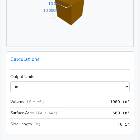
10.0000in
1
0
.
0
0
0
0
in
10.0000in
1
0
.
0
0
0
0
in
Calculations
Output Units
Volume
1000
(
V = w³
)
1
0
0
0
 in³
Surface Area
600 
(
SA = 6w²
)
6
0
0
 in²
Side Length
10 i
(
w
)
1
0
 in