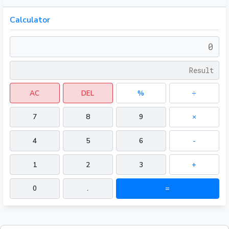
Calculator
AC
DEL
%
÷
7
8
9
×
4
5
6
-
1
2
3
+
0
.
=