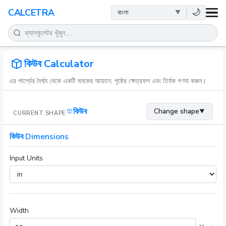
স्বাস্থ্य
🌙
CALCETRA
গণিত
রূপান্তর
কিউব Calculator
এর পার্শ্বের দৈর্ঘ্য থেকে একটি ঘনকের আয়তন, পৃষ্ঠের ক্ষেত্রফল এবং তির্যক গণনা করুন।
বিজ্ঞান
কিউব
Change shape
▼
CURRENT SHAPE
দৈনন্দিন
কিউব Dimensions
অন्যান্য সরঞ্জাম
Input Units
Width