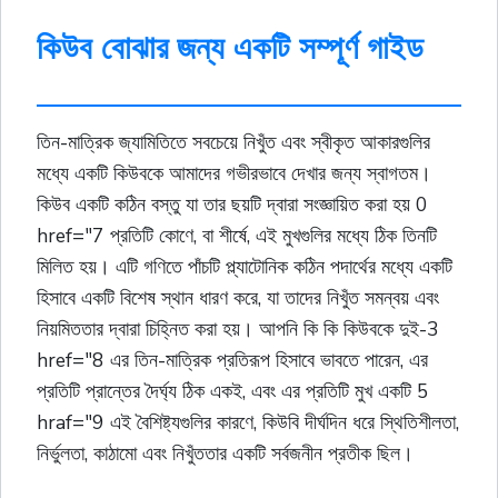
কিউব বোঝার জন্য একটি সম্পূর্ণ গাইড
তিন-মাত্রিক জ্যামিতিতে সবচেয়ে নিখুঁত এবং স্বীকৃত আকারগুলির
মধ্যে একটি কিউবকে আমাদের গভীরভাবে দেখার জন্য স্বাগতম।
কিউব একটি কঠিন বস্তু যা তার ছয়টি দ্বারা সংজ্ঞায়িত করা হয় 0
href="7 প্রতিটি কোণে, বা শীর্ষে, এই মুখগুলির মধ্যে ঠিক তিনটি
মিলিত হয়। এটি গণিতে পাঁচটি প্ল্যাটোনিক কঠিন পদার্থের মধ্যে একটি
হিসাবে একটি বিশেষ স্থান ধারণ করে, যা তাদের নিখুঁত সমন্বয় এবং
নিয়মিততার দ্বারা চিহ্নিত করা হয়। আপনি কি কি কিউবকে দুই-3
href="8 এর তিন-মাত্রিক প্রতিরূপ হিসাবে ভাবতে পারেন, এর
প্রতিটি প্রান্তের দৈর্ঘ্য ঠিক একই, এবং এর প্রতিটি মুখ একটি 5
hraf="9 এই বৈশিষ্ট্যগুলির কারণে, কিউবি দীর্ঘদিন ধরে স্থিতিশীলতা,
নির্ভুলতা, কাঠামো এবং নিখুঁততার একটি সর্বজনীন প্রতীক ছিল।