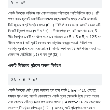
V = s³
একটি কিউবের ভলিউম তার মোট স্থানের পরিমাণকে প্রতিনিধিত্ব করে। এটি
গণনা করার সূত্রটি জ্যামিতির সবচেয়ে সহজতমগুলির মধ্যে একটিঃ আকারটি
কিউবযুক্ত পার্শ্ব দৈর্ঘ্যের সমান (0) । 'কিউব' করার জন্য, আপনি কেবল এটি
নিজেই দ্বিগুণ করুন (s * s * s) । উদাহরণস্বরূপ, যদি আপনার কাছে 5
ইঞ্চি দৈৰ্ঘ্যের একটি ঘন থাকে তবে এর আয়তন হবে 5 x 5 x 5, যা 125 ঘন
ইঞ্চির সমান। এই সূরাটি কোনও ঘন আকৃতির বস্তুর ক্ষমতা নির্ধারণ করা
অবিশ্বাস্যভাবে সহজ করে তোলে। আকার সর্বদা ঘন ইউনিটে পরিমাপ করা হয়,
যেমন ঘন সেন্টিমিটার (c1) বা ঘন ফুট (f2)।
একটি কিউবের পৃষ্ঠতল অঞ্চল নির্ধারণ
SA = 6 * s²
একটি কিউবের মোট পৃষ্ঠের আয়তন হ'ল তার ছয়টি 1 href="15 যেহেতু
সমস্ত মুখ একই, আপনি কেবলমাত্র একটি মুখের ক্ষেত্রটি খুঁজে পেতে পারেন
এবং তারপরে এটি ছয় দ্বারা গুণ করতে পারেন। 4 hraf="16 এর ক্ষেত্রফল
তার পার্শ্ব দৈর্ঘ্যের বর্গক্ষেত্র (12) । অতএব, মোট পৃষ্ঠপৃষ্ঠের ক্ষেত্রফল