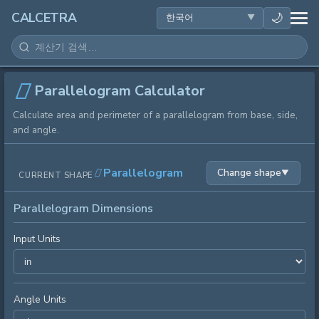
건강
🌙
CALCETRA
수학
변환
Parallelogram Calculator
Calculate area and perimeter of a parallelogram from base, side,
과학
and angle.
일상
Parallelogram
Change shape
▼
CURRENT SHAPE
기타 도구
Parallelogram Dimensions
Input Units
Angle Units