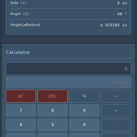
Side
8 in
(
s
)
8
 in
Angle
60 °
(
θ
)
6
0
 °
Height (effective)
6.92
6
.
9
2
8
2
0
3
 in
Calculator
AC
DEL
%
÷
7
8
9
×
4
5
6
-