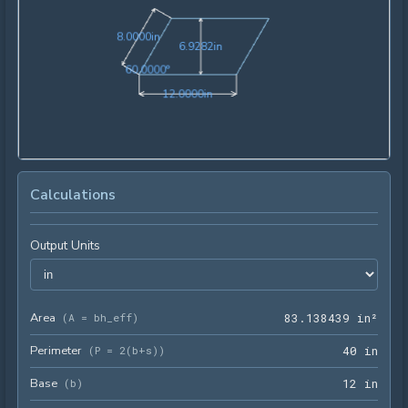
8.0000in
8
.
0
0
0
0
in
6.9282in
6
.
9
2
8
2
in
60.0000°
6
0
.
0
0
0
0
°
12.0000in
1
2
.
0
0
0
0
in
Calculations
Output Units
Area
83.1
(
A = bh_eff
)
8
3
.
1
3
8
4
3
9
 in²
Perimeter
40 i
(
P = 2(b+s)
)
4
0
 in
Base
12 i
(
b
)
1
2
 in