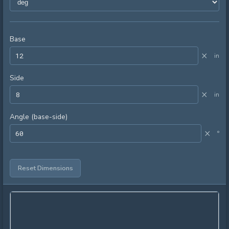
Base
×
in
Side
×
in
Angle (base-side)
×
°
Reset Dimensions