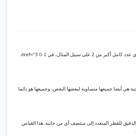
والخصائص الأساسية لـ n-gon العادية هي أنه يحتوي على 'n' الجانبين ذات الطول المتساوي و'n' قمم (الزوايا).يمكن أن يكون عدد 'n 'أي عدد كامل أكبر من 2.على سبيل المثال، في 1 href="3 0،
يغة للعثور على مقياس كل زوايا داخلية هي ((n-2) * 180) / n درجات. الزوايا الخارجية هي أيضا جميعها متساوية لبعضها البعض، وجميعها هو دائما
ية من المركز الدقيق للقطر المتعدد إلى منتصف أي من جانبه. هذا القياس