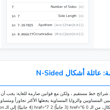
7
Number of Sides
7
(
n
)
7 in
Side Length
 in
7
(
s
)
267825 in
Apothem
 in
7
.
2
6
7
8
2
5
(
a=s/(2tan(π/n))
)
066677 in
Circumradius
 in
8
.
0
6
6
6
7
7
(
R=s/(2sin(π/n))
)
ئلة أشكال N-Sided
ًا من شرائح خط مستقيم ، ولكن مع قوانين صارمة للغاية: يجب أن
 المتساويين والزوايا المتساوية يجعلها الأكثر تجاوزاً ومتساو