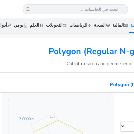
ة
المالية
الصحة
الرياضيات
التحويلات
العلم
يومي
أدوا
Polygon (Regular N-g
Calculate area and perimeter of 
Polygon (
n=
7
7.0000in
7
.
0
0
0
0
in