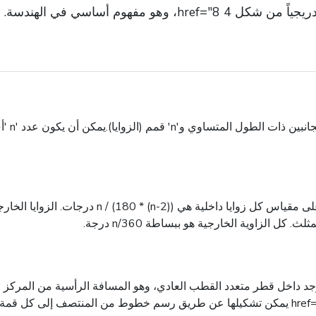
 مفهوم أساسي في الهندسة.
كل زاوية داخلية في المثلثات العادية متطابقة. الص
باسم 'a') هو قطاع خطي فريد يُوجد داخل قطر متعدد القطب العادي، وهو المسافة الرأس