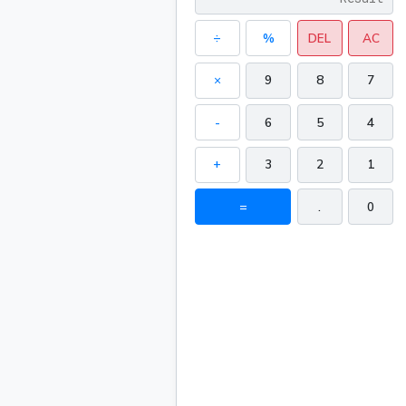
÷
%
DEL
AC
×
9
8
7
-
6
5
4
+
3
2
1
=
.
0
178.