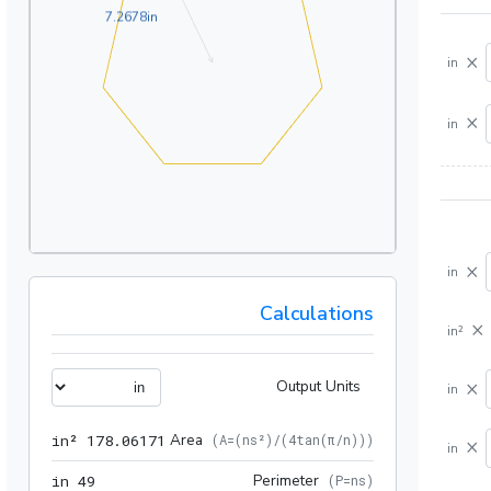
7.2678in
7
.
2
6
7
8
in
×
in
×
in
×
in
Calculations
×
in²
×
Output Units
in
06171 in²
Area
 in²
1
7
8
.
0
6
1
7
1
(
A=(ns²)/(4tan(π/n))
)
×
in
49 in
Perimeter
 in
4
9
(
P=ns
)