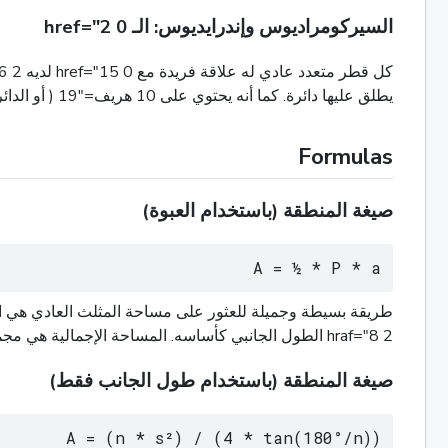
السيركومراديوس وإندرايديوس: الـ 0 href="2
يطلق عليها دائرة. كما أنه يحتوي على 10 هريف="19 ( أو الدائرة) ، وهي أكبر 12 هرف="20 يمكن رسمها داخل القطر المتعدد ، لمس النقطة الوسطية لكل جانب مرة واحدة فقط.
Formulas
صيغة المنطقة (باستخدام العبوة)
A = ½ * P * a
2 hraf="8 الطول الجانبي كأساسه. المساحة الإجمالية هي مجموع مساحات 5 hrif="9 التي تبسط إلى نصف المحيط مضاعفة بالبث.
صيغة المنطقة (باستخدام طول الجانب فقط)
A = (n * s²) / (4 * tan(180°/n))