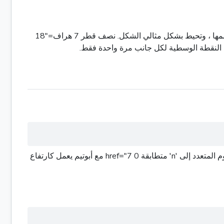
كل قطر متعدد عادي له علاقة فريدة مع 0 href="15 لديه 2 hrif="16 (أو دائرة دائرية) ، والتي هي 4 hraf="17 تمر من خلال جميع قممها ، وتحيط بشكل مثالي الشكل. نصف قطر 7 هراف="18
طريقة بسيطة وجميلة للعثور على مساحة المثلث العادي هي استخدام محيطه (P) وأبوتيمه (a) ، تعمل الصيغة من خلال تقسيم المفهوم المتعدد إلى 'n' متطابقة 0 href="7 مع أبوتيم يعمل كارتفاع