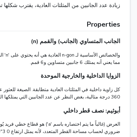
زيادة عدد الجانبين من المثلثات العادية، يقترب شكلها تدريجياً من شكل 4 href="8، وهو
Properties
الجانب المتساوي (الجانب) والقمم (n)
مما يعني أنه يمتلك 6 جانبين متساوين و6 قمم.
الزوايا الداخلية والخارجية الموحدة
360 درجة مثالية، بغض النظر عن عدد الجانبين التي يمتلكها المثلث. كل الزاوية الخارجية هو ببساطة 360/n درجة.
أبوثيم: نصف قطر داخلي
العرض (غالباً ما يتم اختصاره 
ضروري لحساب مساحة القطر المتعدد، لأنه يمثل ارتفاع 0 href="3 يمكن تشكيلها عن طريق رسم خطوط من المنتصف إلى كل قمة.