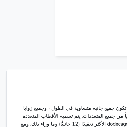
7.
8.
 تكون جميع جانبه متساوية في الطول ، وجميع زوايا
ياً من جميع المتعددات. يتم تسمية الأقطاب المتعددة
بناءً على عدد الجانبين، مما يخلق عائلة واسعة من الأشكال، من الـ 0 href="6 (3 جانباً) 2 hraf="7 (4 جانبيًا) إلى الـ dodecagon الأكثر تعقيدًا (12 جانبيًّا) وما وراء ذلك. ومع