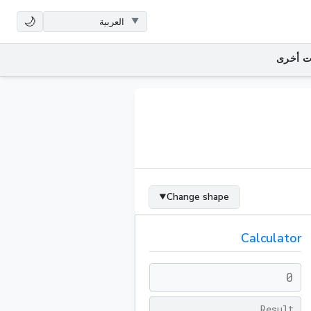
🌙
ت أخرى
Change shape
▼
Calculator