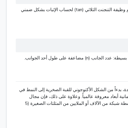
هذه الصيغة القوية تسمح لك بحساب مساحة أي مثلث عادي منتظم باستخدام عدد الجانبين (n) وطول الجانب الواحد (s) فقط. تستخدم وظيفة التنجنت الثلاثي (tan) لحساب الإثبات بشكل ضمني
فة على طول أحد الجوانب.
يدة، بدءاً من الشكل الأكتوجوني للقبة الصخرية إلى النمط في
نية أبعاد معروفة عالمياً. وعلاوة على ذلك، فإن مجال
الرسومات الكمبيوترية ثلاثية الأبعاد بأكمله مبني على المثلثات. يتم تقييم الأسطح المعقدة الملتوية في الألعاب والرسوم المتحركة بواسطة شبكة من الآلاف أو الملايين من المثلثات الصغيرة (5