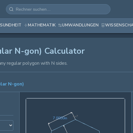
SUNDHEIT
MATHEMATIK
UMWANDLUNGEN
WISSENSCH
lar N-gon) Calculator
any regular polygon with N sides.
lar N-gon)
n=
7
7.0000in
7
.
0
0
0
0
in