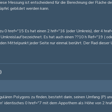
ese Messung ist entscheidend für die Berechnung der Fläche des 
Gipfel gebildet werden kann.
zu 0 href="15 Es hat einen 2 hrif="16 (oder Umkreis), der 4 hr
 Umkreislauf bezeichnet. Es hat auch einen ??10 h Ref="19 ( oder
den Mittelpunkt jeder Seite nur einmal berührt. Der Rad diese
)
egulären Polygons zu finden, besteht darin, seinen Umfang (P) 
n 'n' identisches 0 href="7 mit dem Appothem als Höhe von 2 hraf