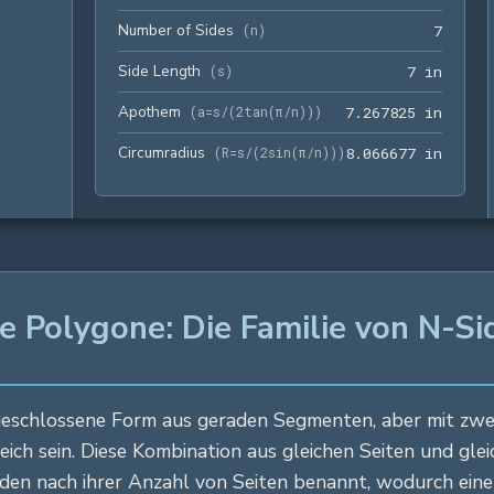
Number of Sides
7
(
n
)
7
Side Length
7 in
(
s
)
7
 in
Apothem
7.2678
(
a=s/(2tan(π/n))
)
7
.
2
6
7
8
2
5
 in
Circumradius
8.0666
(
R=s/(2sin(π/n))
)
8
.
0
6
6
6
7
7
 in
ge Polygone: Die Familie von N-S
 geschlossene Form aus geraden Segmenten, aber mit zwei
leich sein. Diese Kombination aus gleichen Seiten und gl
den nach ihrer Anzahl von Seiten benannt, wodurch eine 