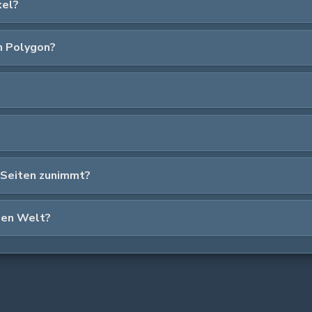
kel?
m Polygon?
 Seiten zunimmt?
len Welt?