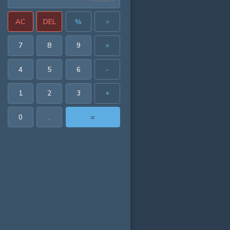
AC
DEL
%
÷
7
8
9
×
4
5
6
-
1
2
3
+
0
.
=
171 in²