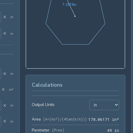
7.2678in
7
.
2
6
7
8
in
×
in
×
in
×
in
Calculations
×
in²
×
Output Units
in
Area
178.06
(
A=(ns²)/(4tan(π/n))
)
1
7
8
.
0
6
1
7
1
 in²
×
in
Perimeter
49 in
(
P=ns
)
4
9
 in