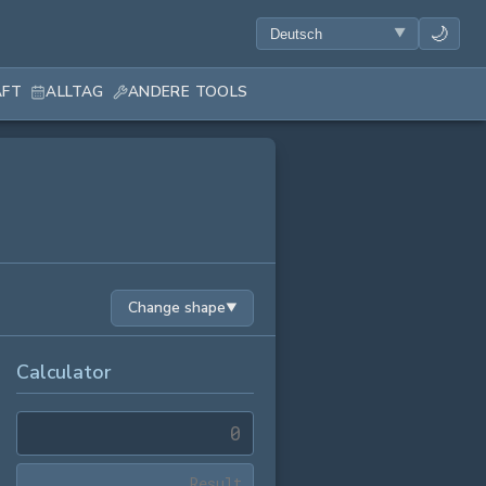
🌙
AFT
ALLTAG
ANDERE TOOLS
Change shape
▼
Calculator