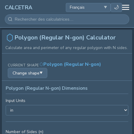
SANTÉ
🌙
CALCETRA
MATHÉMATIQUES
CONVERSIONS
Polygon (Regular N-gon) Calculator
Calculate area and perimeter of any regular polygon with N sides.
SCIENCE
Polygon (Regular N-gon)
CURRENT SHAPE
QUOTIDIEN
Change shape
▼
AUTRES OUTILS
Polygon (Regular N-gon) Dimensions
Input Units
Number of Sides (n)