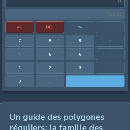
AC
DEL
%
÷
7
8
9
×
4
5
6
-
1
2
3
+
0
.
=
Un guide des polygones
réguliers: la famille des