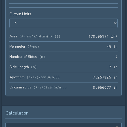
Output Units
Area
178.
(
A=(ns²)/(4tan(π/n))
)
1
7
8
.
0
6
1
7
1
 in²
Perimeter
49 i
(
P=ns
)
4
9
 in
Number of Sides
7
(
n
)
7
Side Length
7 in
(
s
)
7
 in
Apothem
7.26
(
a=s/(2tan(π/n))
)
7
.
2
6
7
8
2
5
 in
Circumradius
8.06
(
R=s/(2sin(π/n))
)
8
.
0
6
6
6
7
7
 in
Calculator