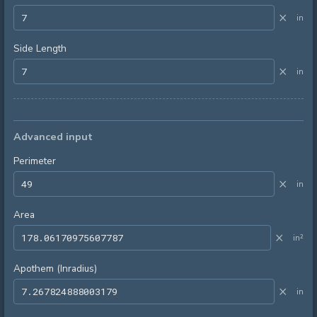
×
in
Side Length
×
in
Advanced input
Perimeter
×
in
Area
×
in²
Apothem (Inradius)
×
in