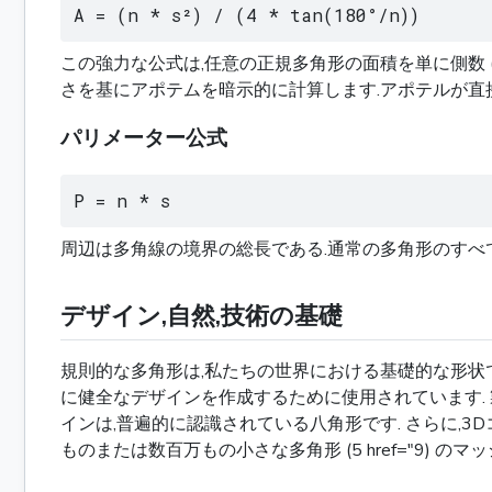
A = (n * s²) / (4 * tan(180°/n))
この強力な公式は,任意の正規多角形の面積を単に側数 (n
さを基にアポテムを暗示的に計算します.アポテルが直
パリメーター公式
P = n * s
周辺は多角線の境界の総長である.通常の多角形のすべての側
デザイン,自然,技術の基礎
規則的な多角形は,私たちの世界における基礎的な形状で
に健全なデザインを作成するために使用されています. 
インは,普遍的に認識されている八角形です. さらに,
ものまたは数百万もの小さな多角形 (5 href="9) の