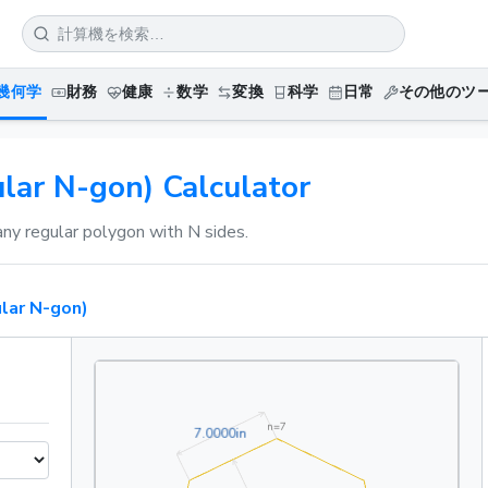
幾何学
財務
健康
数学
変換
科学
日常
その他のツ
lar N-gon) Calculator
any regular polygon with N sides.
lar N-gon)
n=
7
7.0000in
7
.
0
0
0
0
in