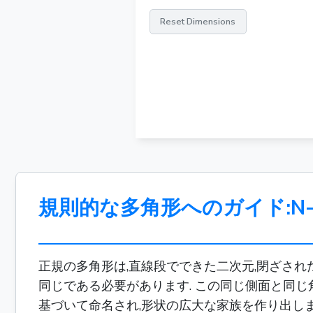
Reset Dimensions
規則的な多角形へのガイド:N-Si
正規の多角形は,直線段でできた二次元,閉ざされ
同じである必要があります. この同じ側面と同じ
基づいて命名され,形状の広大な家族を作り出します. 0 h