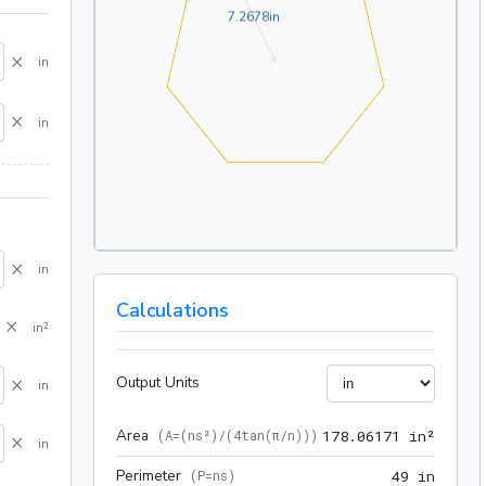
7.2678in
7
.
2
6
7
8
in
×
in
×
in
×
in
Calculations
×
in²
×
Output Units
in
Area
178.06
(
A=(ns²)/(4tan(π/n))
)
1
7
8
.
0
6
1
7
1
 in²
×
in
Perimeter
49 in
(
P=ns
)
4
9
 in