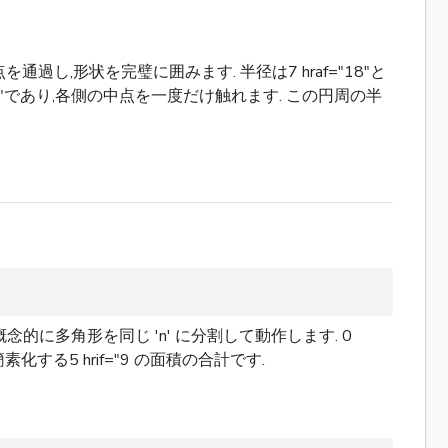
頂点を通過し,形状を完璧に囲みます. 半径は7 hraf="18"と
="20"であり,各側の中点を一度だけ触れます. この円周の半
念的に多角形を同じ 'n' に分割して動作します. 0
の半分の周辺を簡素化する5 hrif="9 の面積の合計です.