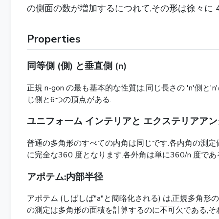
の側面の数が増加するにつれて,その形は徐々に 4 
Properties
同等側 (側) と垂直側 (n)
正規 n-gon の最も基本的な性質は,同じ長さの 'n'側と'
じ側と6つの頂点がある.
ユニフォーム インテリアと エクステリアアン
普通の多角形のすべての内角は同じです.各内角の測定値を見つ
に完全な360 度となります.各外角は単に360/n 度であ
アポテム:内部半径
アポテム (しばしば"a"と簡略化される) は,正規多
の測定は多角形の面積を計算するのに不可欠である,それは