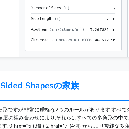
Number of Sides
7
(
n
)
7
Side Length
7 in
(
s
)
7
 in
Apothem
7.2678
(
a=s/(2tan(π/n))
)
7
.
2
6
7
8
2
5
 in
Circumradius
8.0666
(
R=s/(2sin(π/n))
)
8
.
0
6
6
6
7
7
 in
ded Shapesの家族
た形ですが,非常に厳格な2つのルールがあります:すべ
角度の組み合わせにより,それらはすべての多角形の中で
ref="6 (3側) 2 hraf="7 (4側) から,より複雑