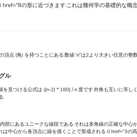
href="8の形に近づきます.これは幾何学の基礎的な概念
n'の頂点 (角) を持つことにある.数値 'n"は2より大きい任意の整数
グル
ける公式は ((n-2) * 180) / n 度です.外角も互いに
る.
角形の内部にあるユニークな線段である.それは多角線の正確な中
中心から各頂点に線を描くことで形成される 0 href="3の