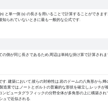
) と単一側 (s) の長さを用いることで計算することができます.
接知られていないときに最も一般的な公式です.
が同じ長さであるため,周辺は単純な掛け算で計算されます: 側数 
す. 建築において,彼らの対称性は,岩のドームの八角形から,
製造業では,ノートとボルトの普遍的な形状を確立し,レッチが
3Dコンピュータグラフィックの分野全体が多角形の上に構築され
マッシュで近似される.