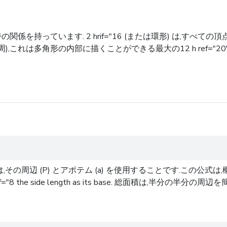
独特の関係を持っています. 2 hrif="16 (または環形) は,すべての
いは円周),これは多角形の内部に描くことができる最大の12 h ref
辺 (P) とアポテム (a) を使用することです.この公式は,概
t of 2 hraf="8 the side length as its base. 総面積は,半分