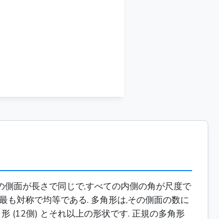
25 in
77 in
ての側面が長さで同じで,すべての内側の角が尺度で
最も対称で均等である. 多角形は,その側面の数に
な多角形 (12側) とそれ以上の形状です. 正規の多角形