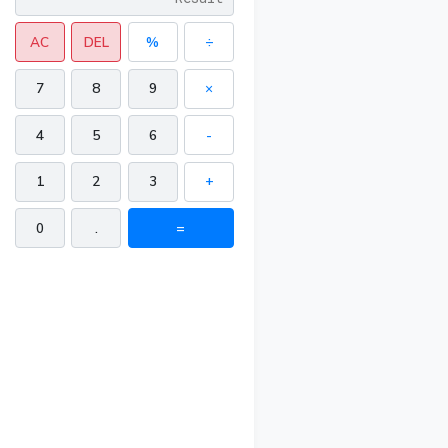
AC
DEL
%
÷
7
8
9
×
4
5
6
-
1
2
3
+
0
.
=
171 in²