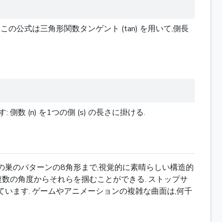
この公式は三角形関数タンゲント (tan) を用いて,側長
(n) を1つの側 (s) の長さに掛ける.
蜂の巣のパターンの8角形まで,視覚的に素晴らしい構造的
複数の角度からそれらを掴むことができる. ストップサ
ています. ゲームやアニメーションの複雑な曲面は,何千