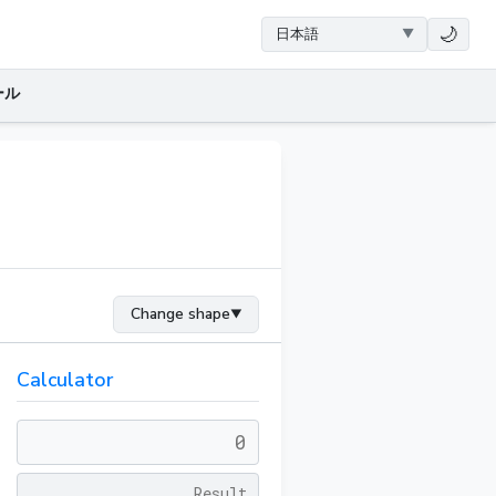
🌙
ール
Change shape
▼
Calculator