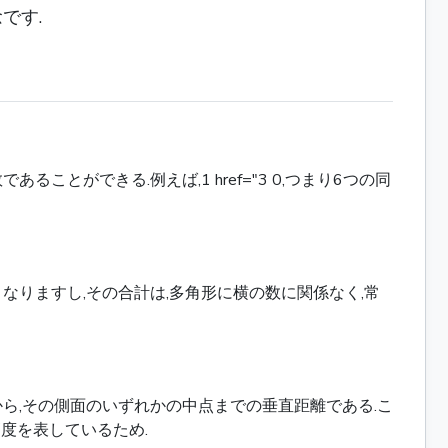
です.
であることができる.例えば,1 href="3 0,つまり6つの同
等しくなりますし,その合計は,多角形に横の数に関係なく,常
心から,その側面のいずれかの中点までの垂直距離である.こ
高度を表しているため.