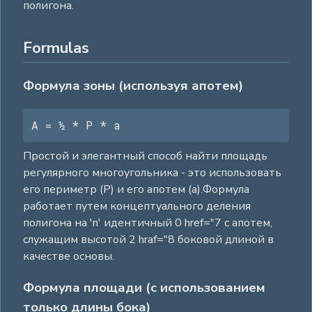
полигона.
Formulas
Формула зоны (используя апотем)
A = ½ * P * a
Простой и элегантный способ найти площадь
регулярного многоугольника - это использовать
его периметр (P) и его апотем (a).Формула
работает путем концептуального деления
полигона на 'n' идентичный 0 href="7 с апотем,
служащим высотой 2 hraf="8 боковой длиной в
качестве основы.
Формула площади (с использованием
только длины бока)