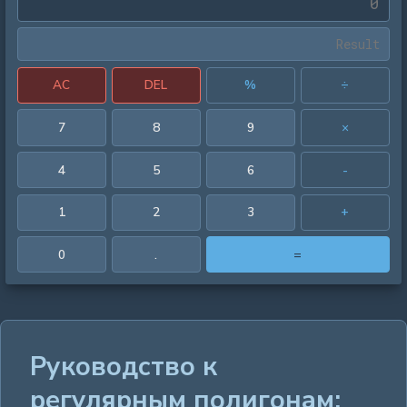
AC
DEL
%
÷
7
8
9
×
4
5
6
-
1
2
3
+
0
.
=
Руководство к
регулярным полигонам: