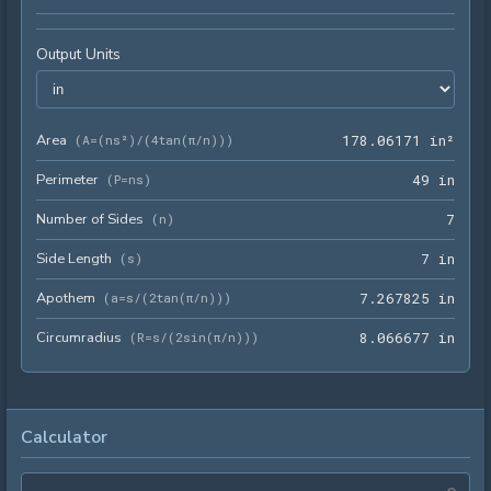
Output Units
Area
178.
(
A=(ns²)/(4tan(π/n))
)
1
7
8
.
0
6
1
7
1
 in²
Perimeter
49 i
(
P=ns
)
4
9
 in
Number of Sides
7
(
n
)
7
Side Length
7 in
(
s
)
7
 in
Apothem
7.26
(
a=s/(2tan(π/n))
)
7
.
2
6
7
8
2
5
 in
Circumradius
8.06
(
R=s/(2sin(π/n))
)
8
.
0
6
6
6
7
7
 in
Calculator