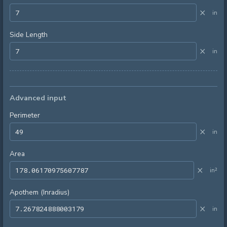
×
in
Side Length
×
in
Advanced input
Perimeter
×
in
Area
×
in²
Apothem (Inradius)
×
in