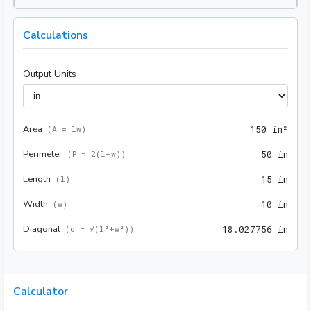
Calculations
Output Units
Area
150 
(
A = lw
)
1
5
0
 in²
Perimeter
50 i
(
P = 2(l+w)
)
5
0
 in
Length
15 i
(
l
)
1
5
 in
Width
10 i
(
w
)
1
0
 in
Diagonal
18.0
(
d = √(l²+w²)
)
1
8
.
0
2
7
7
5
6
 in
Calculator