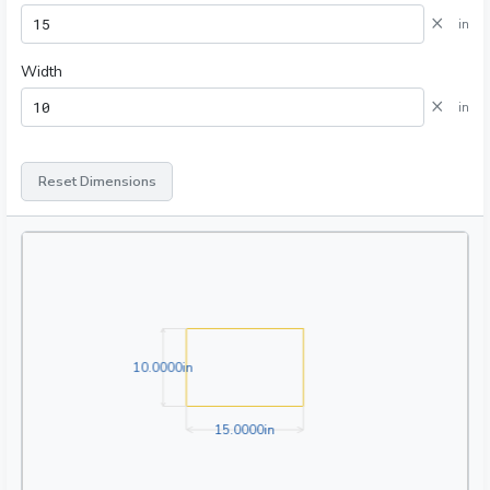
×
in
Width
×
in
Reset Dimensions
10.0000in
1
0
.
0
0
0
0
in
15.0000in
1
5
.
0
0
0
0
in