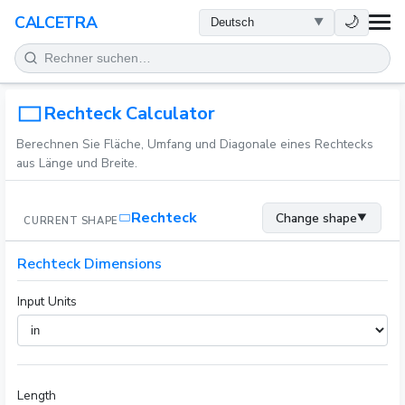
GESUNDHEIT
🌙
CALCETRA
MATHEMATIK
UMWANDLUNGEN
Rechteck Calculator
Berechnen Sie Fläche, Umfang und Diagonale eines Rechtecks
WISSENSCHAFT
aus Länge und Breite.
ALLTAG
Rechteck
Change shape
▼
CURRENT SHAPE
ANDERE TOOLS
Rechteck Dimensions
Input Units
Length