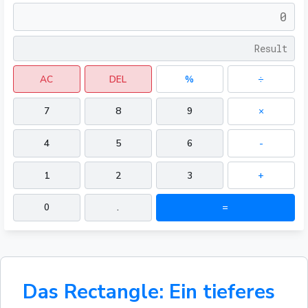
AC
DEL
%
÷
7
8
9
×
4
5
6
-
1
2
3
+
0
.
=
Das Rectangle: Ein tieferes