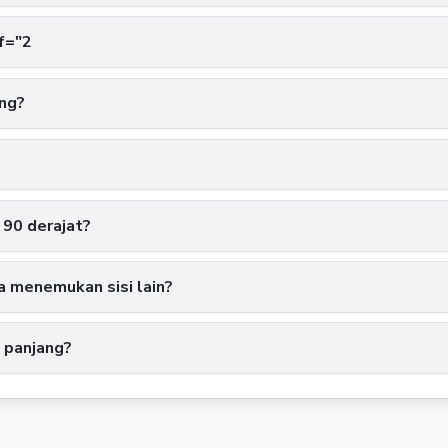
f="2
ng?
 90 derajat?
sa menemukan sisi lain?
i panjang?