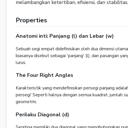
melambangkan ketertiban, efisiensi, dan stabilitas
Properties
Anatomi inti: Panjang (l) dan Lebar (w)
Sebuah segi empat didefinisikan oleh dua dimensi utaman
biasanya disebut sebagai 'panjang' (l), dan pasangan ya
lurus.
The Four Right Angles
Karakteristik yang mendefinisikan persegi panjang ada
persegi'.Seperti halnya dengan semua kuadrat, jumlah su
geometris.
Perilaku Diagonal (d)
Segitiga memiliki dua diagonal yang menghubungkan punc