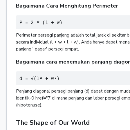
Bagaimana Cara Menghitung Perimeter
P = 2 * (l + w)
Perimeter persegi panjang adalah total jarak di sekitar
secara individual (l + w + l + w), Anda hanya dapat m
panjang ' pagar' persegi empat.
Bagaimana cara menemukan panjang diago
d = √(l² + w²)
Panjang diagonal persegi panjang (d) dapat dengan mu
identik-0 href="7 di mana panjang dan lebar persegi empat
(hipotenuse).
The Shape of Our World