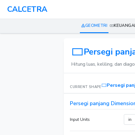
CALCETRA
GEOMETRI
KEUANGA
Persegi panj
Hitung luas, keliling, dan diag
Persegi pan
CURRENT SHAPE
Persegi panjang Dimensio
Input Units