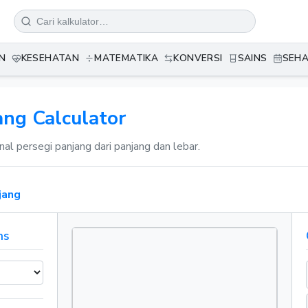
N
KESEHATAN
MATEMATIKA
KONVERSI
SAINS
SEHA
ang Calculator
onal persegi panjang dari panjang dan lebar.
jang
ns