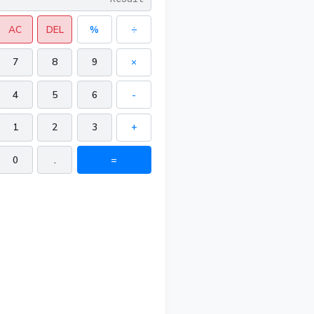
AC
DEL
%
÷
7
8
9
×
4
5
6
-
1
2
3
+
0
.
=