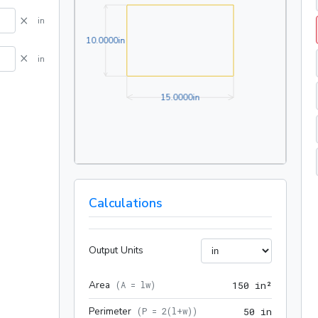
×
in
10.0000in
1
0
.
0
0
0
0
in
×
in
15.0000in
1
5
.
0
0
0
0
in
Calculations
Output Units
Area
150 in²
(
A = lw
)
1
5
0
 in²
Perimeter
50 in
(
P = 2(l+w)
)
5
0
 in