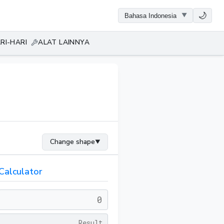
🌙
RI-HARI
ALAT LAINNYA
Change shape
▼
Calculator