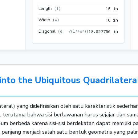
Length
15 in
(
l
)
1
5
 in
Width
10 in
(
w
)
1
0
 in
Diagonal
18.02775
(
d = √(l²+w²)
)
1
8
.
0
2
7
7
5
6
 in
into the Ubiquitous Quadrilatera
eral) yang didefinisikan oleh satu karakteristik sederhan
nya, terutama bahwa sisi berlawanan harus sejajar dan sa
umum berbeda karena sisi-sisi berdekatan dapat memiliki
gi panjang menjadi salah satu bentuk geometris yang palin