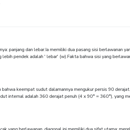
.
ya: panjang dan lebar.Ia memiliki dua pasang sisi berlawanan y
ng lebih pendek adalah ' lebar' (w).Fakta bahwa sisi yang berl
lah bahwa keempat sudut dalamannya mengukur persis 90 derajat.
dut internal adalah 360 derajat penuh (4 x 90° = 360°), yang me
ak yang berlawanan. diagonal ini memiliki dua sifat utama: mere