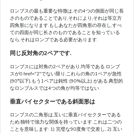
ロンブスの最も重要な特徴は,その4つの側面が同じ長
さのものであることであり,それにより,それは等立方
四角形になります.もしあなたが四角形の存在し,すべ
ての四面が同じ长さのものであることを知っている
なら,それはロンブである必要があります.
同じ反対角の2ペアです.
ロンブスには対角の2ペアがあり,均等である.ロンブ
スが0 href="2"でない限り,これらの角の1ペアが急性
(90°以下),もう1ペアは鈍性 (90%以上) がある.典型的
なロンブルスでは4つの角が均等ではない.
垂直バイセクターである斜面形は
ロンブスの二角形は,互いに垂直バイセクターである
ため,独特で強力な関係を持っています.これは二つの
ことを意味します: 1) 完璧な90度角で交差し, 2) 互い