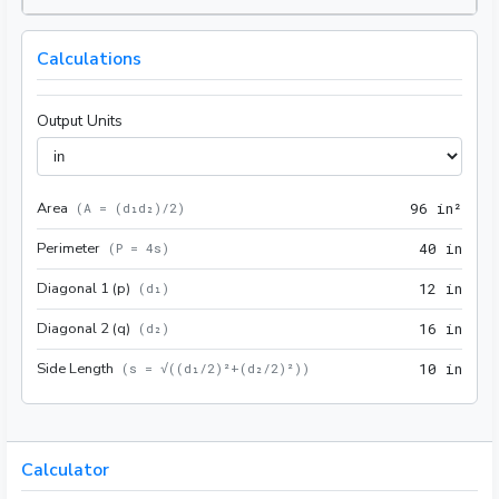
Calculations
Output Units
Area
96 i
(
A = (d₁d₂)/2
)
9
6
 in²
Perimeter
40 i
(
P = 4s
)
4
0
 in
Diagonal 1 (p)
12 i
(
d₁
)
1
2
 in
Diagonal 2 (q)
16 i
(
d₂
)
1
6
 in
Side Length
10 i
(
s = √((d₁/2)²+(d₂/2)²)
)
1
0
 in
Calculator