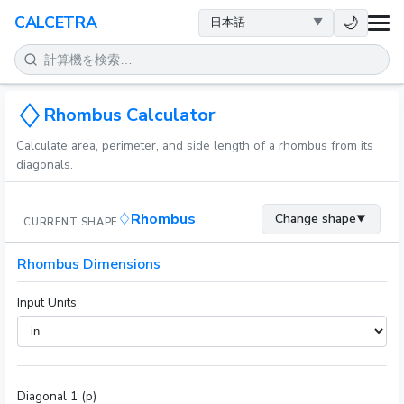
健康
🌙
CALCETRA
数学
変換
Rhombus Calculator
Calculate area, perimeter, and side length of a rhombus from its
科学
diagonals.
日常
Rhombus
Change shape
▼
CURRENT SHAPE
その他のツール
Rhombus Dimensions
Input Units
Diagonal 1 (p)