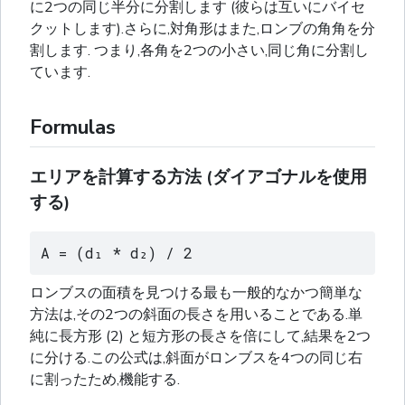
に2つの同じ半分に分割します (彼らは互いにバイセ
クットします).さらに,対角形はまた,ロンブの角角を分
割します. つまり,各角を2つの小さい,同じ角に分割し
ています.
Formulas
エリアを計算する方法 (ダイアゴナルを使用
する)
A = (d₁ * d₂) / 2
ロンブスの面積を見つける最も一般的なかつ簡単な
方法は,その2つの斜面の長さを用いることである.単
純に長方形 (2) と短方形の長さを倍にして,結果を2つ
に分ける.この公式は,斜面がロンブスを4つの同じ右
に割ったため,機能する.