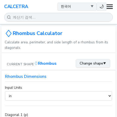
건강
🌙
CALCETRA
수학
변환
Rhombus Calculator
Calculate area, perimeter, and side length of a rhombus from its
과학
diagonals.
일상
Rhombus
Change shape
▼
CURRENT SHAPE
기타 도구
Rhombus Dimensions
Input Units
Diagonal 1 (p)