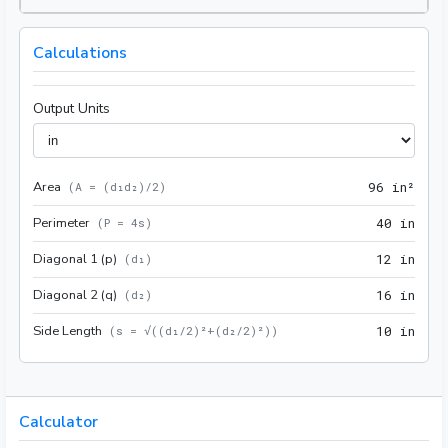
Calculations
Output Units
Area
96 i
(
A = (d₁d₂)/2
)
9
6
 in²
Perimeter
40 i
(
P = 4s
)
4
0
 in
Diagonal 1 (p)
12 i
(
d₁
)
1
2
 in
Diagonal 2 (q)
16 i
(
d₂
)
1
6
 in
Side Length
10 i
(
s = √((d₁/2)²+(d₂/2)²)
)
1
0
 in
Calculator