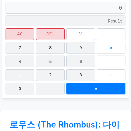
AC
DEL
%
÷
7
8
9
×
4
5
6
-
1
2
3
+
0
.
=
로무스 (The Rhombus): 다이