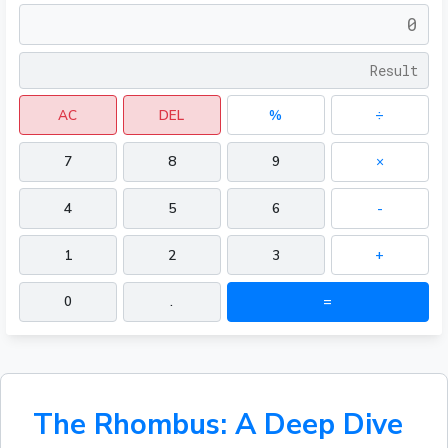
AC
DEL
%
÷
7
8
9
×
4
5
6
-
1
2
3
+
0
.
=
The Rhombus: A Deep Dive