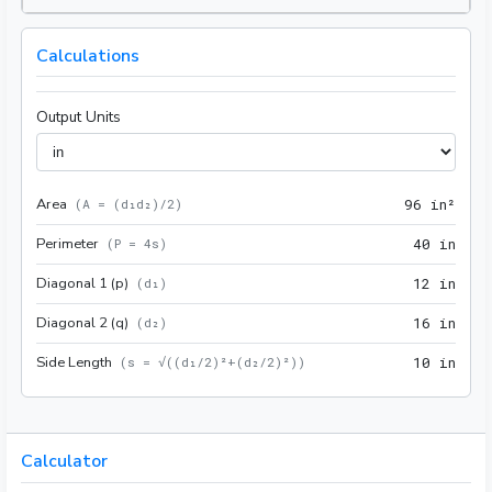
Calculations
Output Units
Area
96 i
(
A = (d₁d₂)/2
)
9
6
 in²
Perimeter
40 i
(
P = 4s
)
4
0
 in
Diagonal 1 (p)
12 i
(
d₁
)
1
2
 in
Diagonal 2 (q)
16 i
(
d₂
)
1
6
 in
Side Length
10 i
(
s = √((d₁/2)²+(d₂/2)²)
)
1
0
 in
Calculator