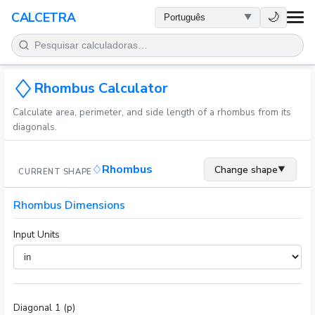
SAÚDE
🌙
CALCETRA
MATEMÁTICA
CONVERSÕES
Rhombus Calculator
Calculate area, perimeter, and side length of a rhombus from its
CIÊNCIA
diagonals.
COTIDIANO
Rhombus
Change shape
▼
CURRENT SHAPE
OUTRAS FERRAMENTAS
Rhombus Dimensions
Input Units
Diagonal 1 (p)