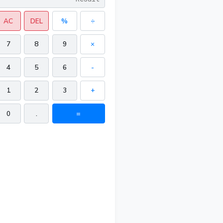
AC
DEL
%
÷
7
8
9
×
4
5
6
-
1
2
3
+
0
.
=
49 in²
 in