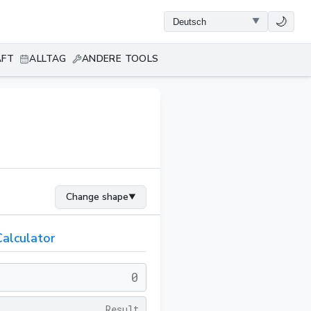
🌙
AFT
ALLTAG
ANDERE TOOLS
Change shape
▼
Calculator