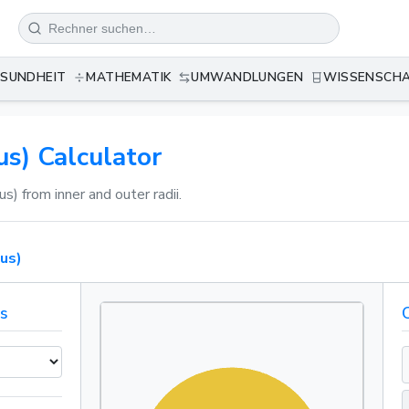
SUNDHEIT
MATHEMATIK
UMWANDLUNGEN
WISSENSCH
s) Calculator
us) from inner and outer radii.
us)
ns