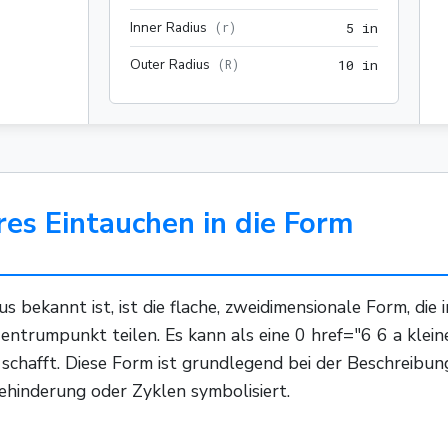
Inner Radius
5 in
(
r
)
5
 in
Outer Radius
10 in
(
R
)
1
0
 in
eres Eintauchen in die Form
s bekannt ist, ist die flache, zweidimensionale Form, die
 Zentrumpunkt teilen. Es kann als eine 0 href="6 6 a klein
d schafft. Diese Form ist grundlegend bei der Beschreibu
Behinderung oder Zyklen symbolisiert.