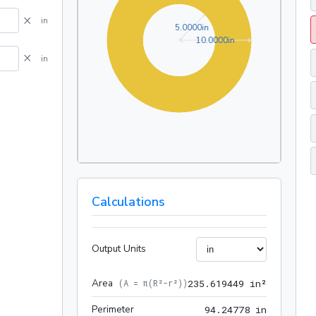
×
in
5.0000in
5
.
0
0
0
0
in
10.0000in
1
0
.
0
0
0
0
in
×
in
Calculations
Output Units
Area
235.6194
(
A = π(R²-r²)
)
2
3
5
.
6
1
9
4
4
9
 in²
Perimeter
94.24778
9
4
.
2
4
7
7
8
 in