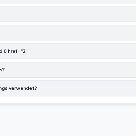
d 0 href="2
us?
ings verwendet?