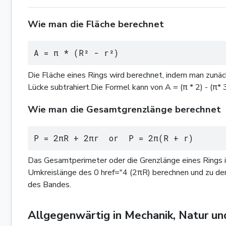
Wie man die Fläche berechnet
A = π * (R² - r²)
Die Fläche eines Rings wird berechnet, indem man zunäch
Lücke subtrahiert.Die Formel kann von A = (π * 2) - (π* 
Wie man die Gesamtgrenzlänge berechnet
P = 2πR + 2πr  or  P = 2π(R + r)
Das Gesamtperimeter oder die Grenzlänge eines Rings is
Umkreislänge des 0 href="4 (2πR) berechnen und zu der 
des Bandes.
Allgegenwärtig in Mechanik, Natur u