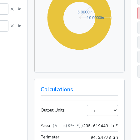
×
in
5.0000in
5
.
0
0
0
0
in
10.0000in
1
0
.
0
0
0
0
in
×
in
Calculations
Output Units
Area
235.6194
(
A = π(R²-r²)
)
2
3
5
.
6
1
9
4
4
9
 in²
Perimeter
94.24778
9
4
.
2
4
7
7
8
 in