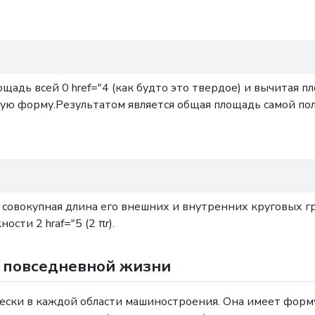
ощадь всей 0 href="4 (как будто это твердое) и вычита
ивную форму.Результатом является общая площадь самой по
 совокупная длина его внешних и внутренних круговых г
ости 2 hraf="5 (2 πr).
и повседневной жизни
ски в каждой области машиностроения. Она имеет форм