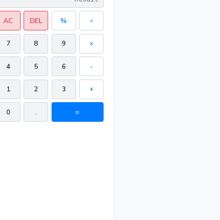
AC
DEL
%
÷
7
8
9
×
4
5
6
-
1
2
3
+
0
.
=
49 in²
 in