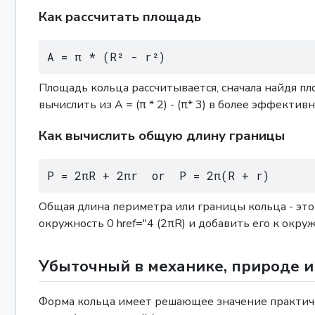
Как рассчитать площадь
A = π * (R² - r²)
Площадь кольца рассчитывается, сначала найдя пл
вычислить из A = (π * 2) - (π* 3) в более эффект
Как вычислить общую длину границы
P = 2πR + 2πr  or  P = 2π(R + r)
Общая длина периметра или границы кольца - это
окружность 0 href="4 (2πR) и добавить его к окружн
Убыточный в механике, природе 
Форма кольца имеет решающее значение практиче