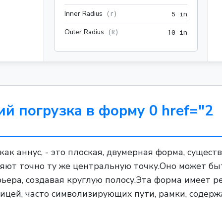
Inner Radius
5 in
(
r
)
5
 in
Outer Radius
10 in
(
R
)
1
0
 in
ий погрузка в форму 0 href="2
как аннус, - это плоская, двумерная форма, сущес
яют точно ту же центральную точку.Оно может бы
рьера, создавая круглую полосу.Эта форма имеет 
цей, часто символизирующих пути, рамки, содерж