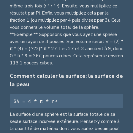
même trois fois (r * r * r). Ensuite, vous multipliez ce
résultat par Pi. Enfin, vous multipliez cela par la
fraction 1 (ou multipliez par 4 puis divisez par 3). Cela
vous donnera le volume total de la sphère.
**Exemple:** Supposons que vous ayez une sphére
avec un rayon de 3 pouces. Son volume serait V = (2) *
π * (4) = ( ??3)* π * 27. Les 27 et 3 annulent à 9, donc
0 * π * 9 = 36π pouces cubes. Cela représente environ
113,1 pouces cubes.
Comment calculer la surface: la surface de
la peau
SA = 4 * π * r²
La surface d'une sphère est la surface totale de sa
seule surface incurvée extérieure. Pensez-y comme à
la quantité de matériau dont vous auriez besoin pour