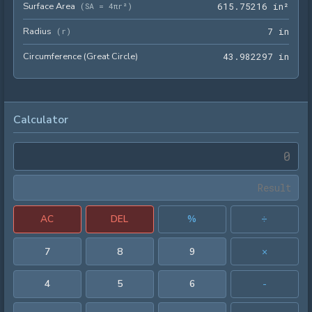
Surface Area
615.
(
SA = 4πr²
)
6
1
5
.
7
5
2
1
6
 in²
Radius
7 in
(
r
)
7
 in
Circumference (Great Circle)
43.9
4
3
.
9
8
2
2
9
7
 in
Calculator
AC
DEL
%
÷
7
8
9
×
4
5
6
-