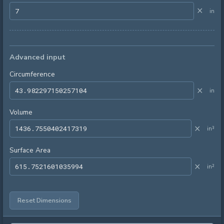
×
in
Advanced input
Circumference
×
in
Volume
×
in³
Surface Area
×
in²
Reset Dimensions