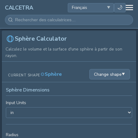
SANTÉ
🌙
CALCETRA
MATHÉMATIQUES
CONVERSIONS
Sphère Calculator
Calculez le volume et la surface d'une sphère à partir de son
SCIENCE
rayon.
QUOTIDIEN
Sphère
Change shape
▼
CURRENT SHAPE
AUTRES OUTILS
Sphère Dimensions
Input Units
Radius