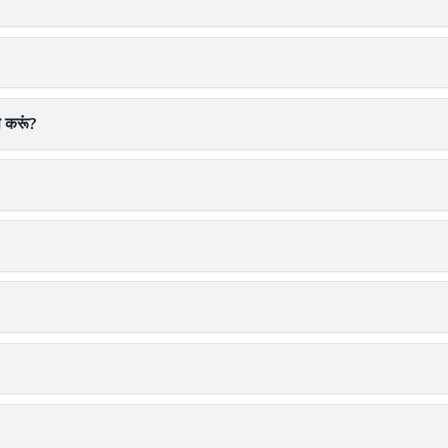
े करूं?