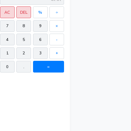
AC
DEL
%
÷
7
8
9
×
4
5
6
-
1
2
3
+
0
.
=
504 in³
16 in²