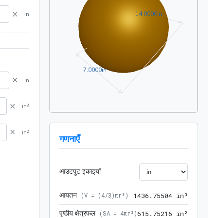
×
14.0000in
1
4
.
0
0
0
0
in
in
7.0000in
7
.
0
0
0
0
in
×
in
×
in³
×
in²
गणनाएँ
आउटपुट इकाइयाँ
आयतन
1436.75
(
V = (4/3)πr³
)
1
4
3
6
.
7
5
5
0
4
 in³
पृष्ठीय क्षेत्रफल
615.752
(
SA = 4πr²
)
6
1
5
.
7
5
2
1
6
 in²