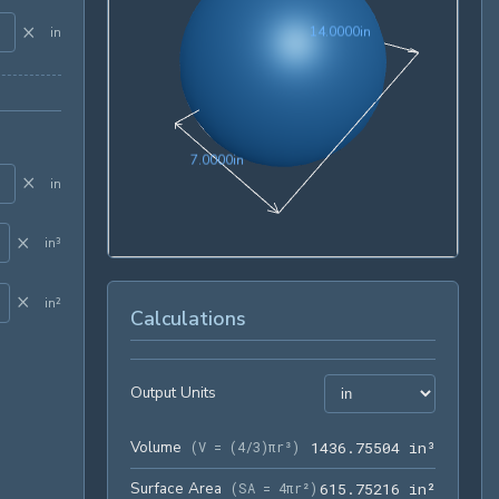
×
14.0000in
1
4
.
0
0
0
0
in
in
7.0000in
7
.
0
0
0
0
in
×
in
×
in³
×
in²
Calculations
Output Units
Volume
1436.75
(
V = (4/3)πr³
)
1
4
3
6
.
7
5
5
0
4
 in³
Surface Area
615.752
(
SA = 4πr²
)
6
1
5
.
7
5
2
1
6
 in²