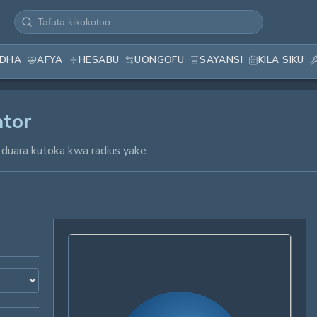
EDHA
AFYA
HESABU
UONGOFU
SAYANSI
KILA SIKU
ator
 duara kutoka kwa radius yake.