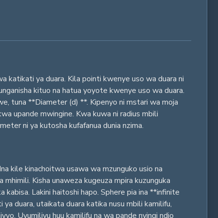
a katikati ya duara. Kila pointi kwenye uso wa duara ni
naunganisha kituo na hatua yoyote kwenye uso wa duara.
we, tuna **Diameter (d) **. Kipenyo ni mstari wa moja
 kwa upande mwingine. Kwa kuwa ni radius mbili
ameter ni ya kutosha kufafanua dunia nzima.
 Ina kile kinachoitwa usawa wa mzunguko usio na
a mhimili. Kisha unaweza kugeuza mpira kuzunguka
kabisa. Lakini haitoshi hapo. Sphere pia ina **infinite
ya duara, utaikata duara katika nusu mbili kamilifu,
vyo. Uvumilivu huu kamilifu na wa pande nyingi ndio