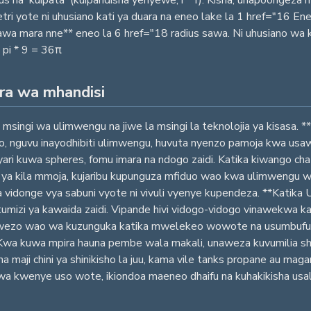
tri yote ni uhusiano kati ya duara na eneo lake la 1 href="16 Ene
awa mara nne** eneo la 6 href="18 radius sawa. Ni uhusiano wa k
* pi * 9 = 36π
ora wa mhandisi
 msingi wa ulimwengu na jiwe la msingi la teknolojia ya kisasa. *
no, nguvu inayodhibiti ulimwengu, huvuta nyenzo pamoja kwa usa
ri kuwa spheres, fomu imara na ndogo zaidi. Katika kiwango cha m
uu ya kila mmoja, kujaribu kupunguza mfiduo wao kwa ulimwengu 
 vidonge vya sabuni vyote ni vivuli vyenye kupendeza. **Katika U
tumizi ya kawaida zaidi. Vipande hivi vidogo-vidogo vinawekwa ka
Uwezo wao wa kuzunguka katika mwelekeo wowote na usumbufu m
 Kwa kuwa mpira hauna pembe wala makali, unaweza kuvumilia shin
na maji chini ya shinikisho la juu, kama vile tanks propane au mag
a kwenye uso wote, ikiondoa maeneo dhaifu na kuhakikisha usal