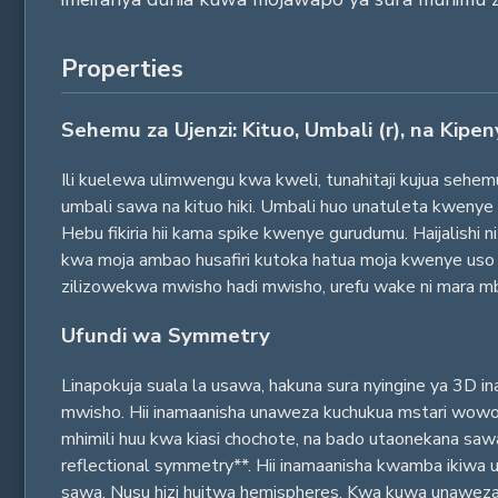
Properties
Sehemu za Ujenzi: Kituo, Umbali (r), na Kipen
Ili kuelewa ulimwengu kwa kweli, tunahitaji kujua sehemu 
umbali sawa na kituo hiki. Umbali huo unatuleta kwenye 
Hebu fikiria hii kama spike kwenye gurudumu. Haijalishi 
kwa moja ambao husafiri kutoka hatua moja kwenye uso w
zilizowekwa mwisho hadi mwisho, urefu wake ni mara mbili 
Ufundi wa Symmetry
Linapokuja suala la usawa, hakuna sura nyingine ya 3D 
mwisho. Hii inamaanisha unaweza kuchukua mstari wowot
mhimili huu kwa kiasi chochote, na bado utaonekana sawa. H
reflectional symmetry**. Hii inamaanisha kwamba ikiwa uta
sawa. Nusu hizi huitwa hemispheres. Kwa kuwa unaweza ku