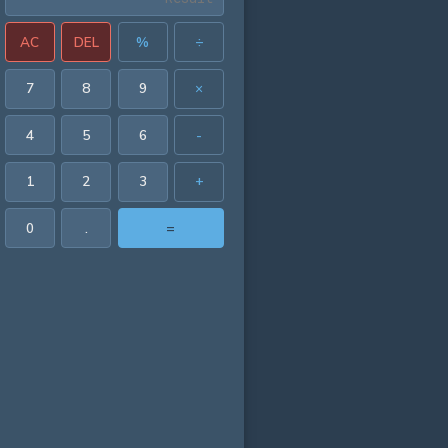
AC
DEL
%
÷
7
8
9
×
4
5
6
-
1
2
3
+
0
.
=
504 in³
16 in²