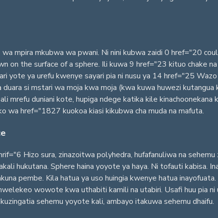
 mpira mkubwa wa pwani. Ni nini kubwa zaidi 0 href="20 could 
 on the surface of a sphere. Ili kuwa 9 href="23 kituo chake na 
ri yote ya urefu kwenye sayari pia ni nusu ya 14 href="25 Wazo h
duara si mstari wa moja kwa moja (kwa kuwa huwezi kutangua kupi
li mrefu duniani kote, hupiga ndege katika kile kinachoonekana 
ko wa href="1827 kuokoa kiasi kikubwa cha muda na mafuta.
ce
hrif="6 Hizo sura, zinazoitwa polyhedra, hufafanuliwa na sehemu
 hukutana. Sphere haina yoyote ya haya. Ni tofauti kabisa. Ina
una pembe. Kila hatua ya uso huingia kwenye hatua inayofuata. S
elekeo wowote kwa uthabiti kamili na utabiri. Usafi huu pia ni
uzingatia sehemu yoyote kali, ambayo itakuwa sehemu dhaifu.