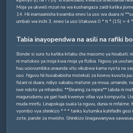
Moja ya ukweli mzuri na wa kushangaza zaidi katika jiome
14. Hii inamaanisha kwamba eneo la uso wa duara ni **s
umbali wa inchi 3, eneo la uso litakuwa 0 * π * (15) = 4 
Tabia inayopendwa na asili na rafiki b
Bonde si sura tu katika kitabu cha masomo ya hisabati; ni
ni matokeo ya moja kwa moja ya fizikia. Nguvu ya uvuta
huu usiovumilika unaunda vitu vikubwa kama nyota na saya
uso. Nguvu hii husababisha molekuli za kioevu kuvuta j
fulani ni duara, ndiyo sababu matone ya mvua, umande, na
iwe ndoto ya mhandisi. **Bearing za mpira** labda ni ma
magurudumu ya gari hadi kwenye vifaa vya kompyuta. 
muda mrefu. Linapokuja suala la nguvu, dunia ni mfalme.
vyombo vya shinikizo * * * tanks kutumika kuhifadhi gesi 
zote, pande za mwisho. Shinikizo linagawanywa sawasaw