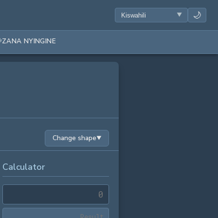
🌙
ZANA NYINGINE
Change shape
▼
Calculator