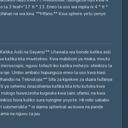
o la 3 hraf="17 π * 13. Eneo la uso wa mpira ni 4 * π *
ifahari na wa kina. **Mfano:** Kwa sphere yetu yenye
*Katika Asili na Sayansi:** Utawala wa bonde katika asili
wa katika kila mwelekeo. Kwa mabilioni ya miaka, mvuto
icroscopic, nguvu tofauti iko katika mchezo: shinikizo la
wa nje. Umbo ambalo hupunguza eneo la uso kwa kiasi
handisi na Teknolojia:** Sifa za kipekee za duara hufanya
ti ya sehemu zinazohamia katika kila kitu kutoka kwa
dogo huwezesha kugeuka kwa laini, ufanisi, na kwa
ikizo bora kuliko sura nyingine yoyote. Hii ndio sababu
ari submersible * ni daima spherical au kuwa na pande
ama na nguvu za juu.