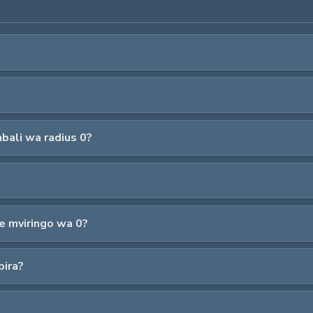
ali wa radius 0?
e mviringo wa 0?
pira?