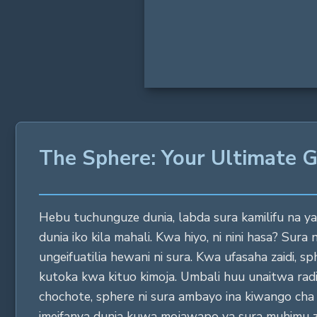
The Sphere: Your Ultimate G
Hebu tuchunguze dunia, labda sura kamilifu na ya
dunia iko kila mahali. Kwa hiyo, ni nini hasa? S
ungeifuatilia hewani ni sura. Kwa ufasaha zaidi,
kutoka kwa kituo kimoja. Umbali huu unaitwa radius
chochote, sphere ni sura ambayo ina kiwango cha c
imeifanya dunia kuwa mojawapo ya sura muhimu zaidi