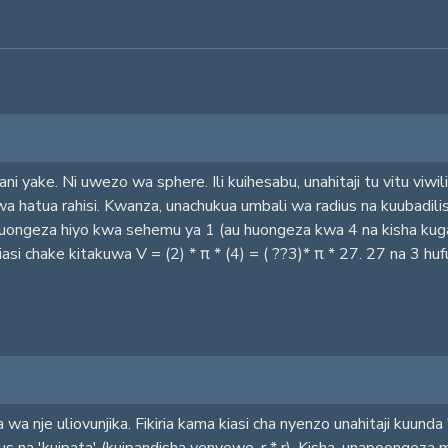
ni yake. Ni uwezo wa sphere. Ili kuihesabu, unahitaji tu vitu viwili
a hatua rahisi. Kwanza, unachukua umbali wa radius na kuubadilis
ngeza hiyo kwa sehemu ya 1 (au huongeza kwa 4 na kisha kugaw
i chake kitakuwa V = (2) * π * (4) = ( ??3)* π * 27. 27 na 3 hufut
nje uliovunjika. Fikiria kama kiasi cha nyenzo unahitaji kuunda ' n
adius na 'kuipata' (kuipandisha yenyewe, r * r). Kisha, unapoong