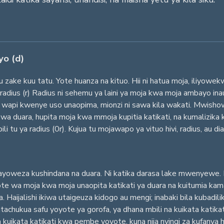
yo (d)
zake kuu tatu. Yote huanza na kituo. Hii ni hatua moja, iliyowekw
radius (r) Radius ni sehemu ya laini ya moja kwa moja ambayo i
ni wapi kwenye uso unaopima, mionzi ni sawa kila wakati. Mwisho
a duara, hupita moja kwa mmoja kupitia katikati, na kumalizika
tu ya radius (0r). Kujua tu mojawapo ya vituo hivi, radius, au di
inayoweza kushindana na duara. Ni katika darasa lake mwenyewe.
e wa moja kwa moja unaopita katikati ya duara na kuitumia kam
aijalishi ikiwa utaigeuza kidogo au mengi; inabaki bila kubadilika 
chukua safu yoyote ya gorofa, ya dhana mbili na kuikata katikati 
ikata katikati kwa pembe yoyote, kuna njia nyingi za kufanya hi