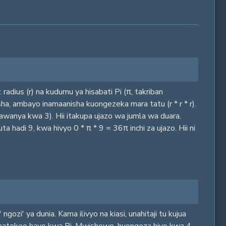
: radius (r) na kudumu ya hisabati Pi (π, takriban
ha, ambayo inamaanisha kuongezeka mara tatu (r * r * r).
anya kwa 3). Hii itakupa ujazo wa jumla wa duara.
a hadi 9, kwa hivyo 0 * π * 9 = 36π inchi za ujazo. Hii ni
gozi' ya dunia. Kama ilivyo na kiasi, unahitaji tu kujua
eza matokeo hayo kwa Pi. Mwishowe, huongeza hiyo kwa 4.