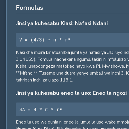
Formulas
Jinsi ya kuhesabu Kiasi: Nafasi Ndani
V = (4/3) * π * r³
Kiasi cha mpira kinatuambia jumla ya nafasi ya 3D iliyo nda
3.14159). Fomula inaonekana ngumu, lakini ni mfululizo w
Kisha, unapoongeza matokeo hayo kwa Pi. Mwishowe, huo
**Mfano:** Tuseme una duara yenye umbali wa inchi 3. Kias
takriban inchi za ujazo 113.1.
Jinsi ya kuhesabu eneo la uso: Eneo la ngozi
SA = 4 * π * r²
Eneo la uso wa dunia ni eneo la jumla la uso wake mmoja wa 
kipenyo (r) na Pi (π). Ili kuihesabu, kwanza unachukua r