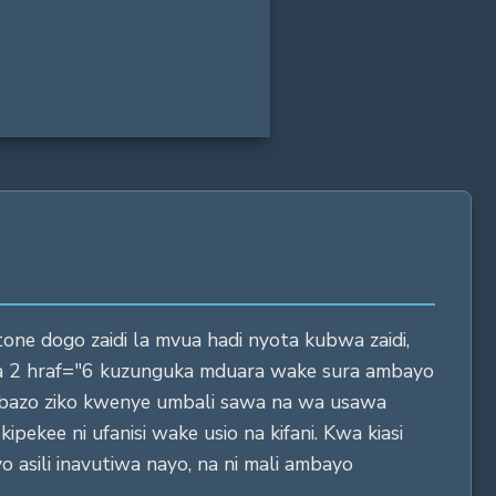
97 in
one dogo zaidi la mvua hadi nyota kubwa zaidi,
hukua 2 hraf="6 kuzunguka mduara wake sura ambayo
D ambazo ziko kwenye umbali sawa na wa usawa
pekee ni ufanisi wake usio na kifani. Kwa kiasi
o asili inavutiwa nayo, na ni mali ambayo