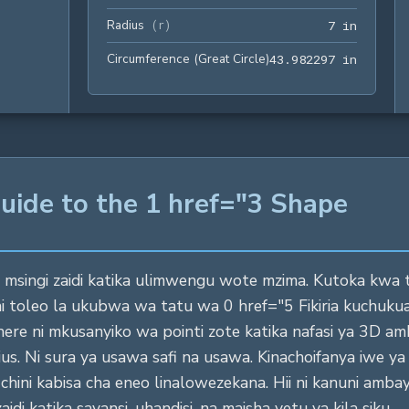
Radius
7 in
(
r
)
7
 in
Circumference (Great Circle)
43.9822
4
3
.
9
8
2
2
9
7
 in
uide to the 1 href="3 Shape
 msingi zaidi katika ulimwengu wote mzima. Kutoka kwa t
ura ni toleo la ukubwa wa tatu wa 0 href="5 Fikiria kuc
 sphere ni mkusanyiko wa pointi zote katika nafasi ya 3
. Ni sura ya usawa safi na usawa. Kinachoifanya iwe ya ki
hini kabisa cha eneo linalowezekana. Hii ni kanuni ambay
 katika sayansi, uhandisi, na maisha yetu ya kila siku.