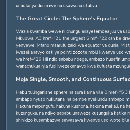
unaofanya dunia iwe na usawa na utulivu.
The Great Circle: The Sphere's Equator
Wazia kwamba wewe ni chungu anayetembea juu ya uso wa
Mkubwa. A3 href="21 the largest 6 hrif="22 can be drawn
yenyewe. Mfano maarufu zaidi wa equator ya dunia. Mista
iwezekanavyo kati ya pointi zozote mbili kwenye uso wa 
wa href="26 Hii ndio sababu ndege, ambazo husafiri umba
wanachukua njia fupi iwezekanavyo kwa kufuata mzungu
Moja Single, Smooth, and Continuous Surfa
Hebu tulinganishe sphere na sura kama vile 0 href="5 3 
ambapo nyuso hukutana, na pembe nyekundu ambapo makali
Hakuna mapungufu, hakuna kushona, hakuna makali, na hak
kuzunguka, na ndiyo sababu unaweza kuzunguka katika mw
shinikizo kusambazwa sawasawa kwenye uso wote bila k