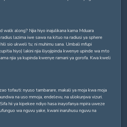
walk along? Njia hiyo inajulikana kama Mduara
radius lazima iwe sawa na kituo na radiusi ya sphere
ili sio ukweli tu; ni muhimu sana. Umbali mfupi
tia hiyo) lakini njia iliyojipinda kwenye upinde wa mto
kama njia ya kupinda kwenye ramani ya gorofa. Kwa kweli
 zao tofauti: nyuso tambarare, makali ya moja kwa moja
undwa na uso mmoja, endelevu, na uliokunjwa vizuri.
ifa hii ya kipekee ndiyo hasa inayofanya mpira uweze
 ufunguo wa nguvu yake, kwani inaruhusu nguvu na