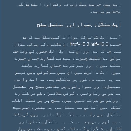
رہے ہیں جس سے بہت زیادہ وقت اور ایندھن کی
بچت ہوتی ہے۔
ایک سنگل، ہموار اور مسلسل سطح
آئیے ایک گولی کا موازنہ کسی شکل سے کریں
جیسے 0 href="5 3 hrif="6 ان شکلوں کو پولی ہیڈرا
کہا جاتا ہے اور ان کے الگ الگ حصوں کی وضاحت
ہوتی ہے: فلیٹ چہرے ، سیدھے کنارے جہاں چہرے
ملتے ہیں ، اور تیز کونے جہاں کنارے ملتے
ہیں۔ ایک دائرے میں ان میں سے کوئی بھی نہیں
ہے. یہ بنیادی طور پر مختلف ہے۔ یہ ایک واحد،
مسلسل، اور ہموار طور پر منحنی سطح پر مشتمل
ہے. کوئی رکاوٹیں ، کوئی سلائیز ، کوئی کنارے
اور کوئی کونے نہیں ہیں۔ سطح پر ہر نقطہ اگلے
نقطہ میں آسانی سے بہتا ہے۔ یہ منفرد خصوصیت
بالکل اسی وجہ سے ہے کہ ایک دائرہ رول کرسکتا
ہے ، اور یہی وجہ ہے کہ یہ بالکل یکساں اور
قابل پیش گوئی کے ساتھ کسی بھی سمت میں رول