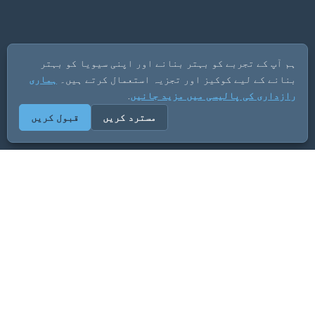
ہم آپ کے تجربے کو بہتر بنانے اور اپنی سیویا کو بہتر
بنانے کے لیے کوکیز اور تجزیہ استعمال کرتے ہیں۔
ہماری
رازداری کی پالیسی میں مزید جانیں
.
مسترد کریں
قبول کریں
ADVERTISEMENT