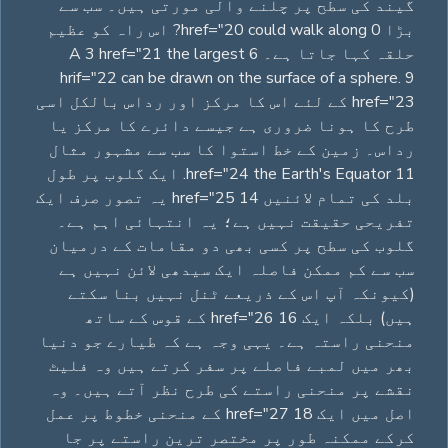
گیند کی سطح پر چلنے والی مورتی ہیں۔ سب سے
بڑا 0 href="20 could walk along? اس راہ کو عظیم
حلقہ کہا جاتا ہے۔ A 3 href="21 the largest 6
hrif="22 can be drawn on the surface of a sphere. 9
href="23 کے لئے اس کا مرکز اور رداس بالکل اسی
طرح کا ہونا ضروری ہے جیسے دائرے کا مرکز یا
رداس۔ زمین کے خط استوا کا سب سے مشہور مثال
11 href="24 the Earth's Equator. ایک گلوب پر طول
بلد کی تمام لائنیں 14 href="25 یہ تصور صرف ایک
تفریحی حقیقت نہیں ہے؛ یہ انتہائی اہم ہے۔
گلوب کی سطح پر کسی بھی دو مقامات کے درمیان
سب سے کم ممکن فاصلہ ایک سیدھی لائن نہیں ہے
(کیونکہ آپ اس کے ذریعے ٹنل نہیں بنا سکتے
ہیں) بلکہ ایک 16 href="26 کے قوس کے ساتھ
منحنی راستہ ہے۔ یہی وجہ ہے کہ طیارے جو دنیا
بھر میں لمبے فاصلے پر سفر کرتے ہیں وہ فلیٹ
نقشے پر منحنی راستے کی طرح نظر آتے ہیں۔ وہ
اصل میں ایک 18 href="27 کے منحنی خطوط پر عمل
کرکے ممکنہ طور پر مختصر ترین راستے پر جا