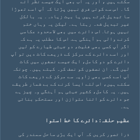
سکتے ہیں ، اور یہ اب بھی ایک جیسے نظر آئے
گا۔ اس سے کوئی فرق نہیں پڑتا کہ آپ اسے تھوڑا
سا تبدیل کرتے ہیں یا بہت زیادہ۔ یہ بالکل
غیر تبدیل شدہ رہتا ہے۔ لیکن یہ وہاں ختم
نہیں ہوتا. اس دائرے میں بھی لامحدود عکاسی
کرنے والی ہم آہنگی ہے. اس کا مطلب یہ ہے کہ
اگر آپ کسی بھی فلیٹ، دو جہتی طیارے کو لیں
اور اسے دائرے کے مرکز کے ذریعے کاٹ دیں تو آپ
دائرے کو دو کامل، ایک جیسے نصفوں میں کاٹ
لیں گے۔ ان نصفوں کو نصف کرہ کہتے ہیں۔ چونکہ
آپ اسے کسی بھی زاویہ سے مرکز کے ذریعے کاٹ
سکتے ہیں، اس لئے ایسا کرنے کے بے شمار طریقے
ہیں۔ یہ کامل، کثیر جہتی ہم آہنگی وہ چیز ہے
جو دائرے کو اتنا متوازن اور مستحکم بناتی
ہے۔
عظیم حلقہ: دائرے کا خط استوا
ذرا تصور کریں کہ آپ ایک بڑی ساحل سمندر کی