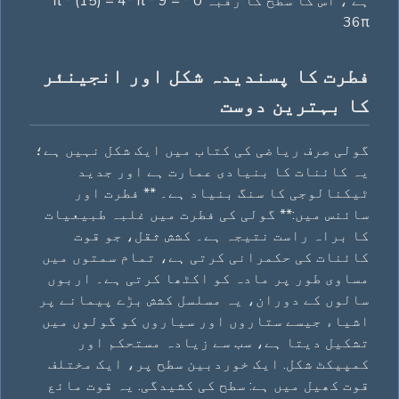
ہے ، اس کا سطح کا رقبہ 0 * π * (15) = 4* π * 9 =
36π
فطرت کا پسندیدہ شکل اور انجینئر
کا بہترین دوست
گولی صرف ریاضی کی کتاب میں ایک شکل نہیں ہے؛
یہ کائنات کا بنیادی عمارت ہے اور جدید
ٹیکنالوجی کا سنگ بنیاد ہے۔ ** فطرت اور
سائنس میں:** گولی کی فطرت میں غلبہ طبیعیات
کا براہ راست نتیجہ ہے۔ کشش ثقل، جو قوت
کائنات کی حکمرانی کرتی ہے، تمام سمتوں میں
مساوی طور پر مادہ کو اکٹھا کرتی ہے۔ اربوں
سالوں کے دوران، یہ مسلسل کشش بڑے پیمانے پر
اشیاء جیسے ستاروں اور سیاروں کو گولوں میں
تشکیل دیتا ہے، سب سے زیادہ مستحکم اور
کمپیکٹ شکل. ایک خوردبین سطح پر، ایک مختلف
قوت کھیل میں ہے: سطح کی کشیدگی. یہ قوت مائع