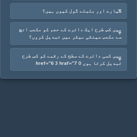
سیارے اور بلبلے گول کیوں ہیں؟
میں کس طرح ایک دائرے کے حجم کو مکعب انچ
سے مکعب سینٹی میٹر میں تبدیل کروں؟
میں کسی دائرے کے سطح کے رقبے کو کس طرح
تبدیل کرتا ہوں 0 href="6 3 hraf="7