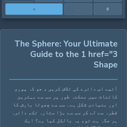
=
.
0
The Sphere: Your Ultimate
Guide to the 1 href="3
Shape
آئیے اس دائرے کی تلاش کریں ، جو کہ پوری
کائنات میں ممکنہ طور پر سب سے بہترین
اور بنیادی شکل ہے۔ سب سے چھوٹا بارش کا
قطرہ سے لے کر سب سے بڑا ستارہ تک، دائرہ
ہر جگہ ہے. تو، یہ بالکل کیا ہے؟ ایک