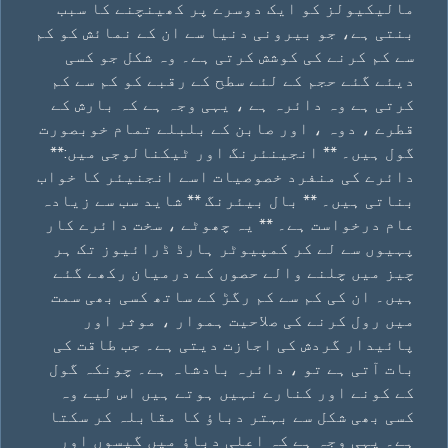
مالیکیولز کو ایک دوسرے پر کھینچنے کا سبب
بنتی ہے، جو بیرونی دنیا سے ان کے نمائش کو کم
سے کم کرنے کی کوشش کرتی ہے۔ وہ شکل جو کسی
دیئے گئے حجم کے لئے سطح کے رقبے کو کم سے کم
کرتی ہے وہ دائرہ ہے ، یہی وجہ ہے کہ بارش کے
قطرے ، دوہ ، اور صابن کے بلبلے تمام خوبصورت
گول ہیں۔ ** انجینئرنگ اور ٹیکنالوجی میں:**
دائرے کی منفرد خصوصیات اسے انجنیئر کا خواب
بناتی ہیں۔ ** بال بیئرنگ ** شاید سب سے زیادہ
عام درخواست ہے۔ ** یہ چھوٹے ، سخت دائرے کار
پہیوں سے لے کر کمپیوٹر ہارڈ ڈرائیوز تک ہر
چیز میں چلنے والے حصوں کے درمیان رکھے گئے
ہیں۔ ان کی کم سے کم رگڑ کے ساتھ کسی بھی سمت
میں رول کرنے کی صلاحیت ہموار ، موثر اور
پائیدار گردش کی اجازت دیتی ہے۔ جب طاقت کی
بات آتی ہے تو ، دائرہ بادشاہ ہے۔ چونکہ گول
کے کونے اور کنارے نہیں ہوتے ہیں اس لیے وہ
کسی بھی شکل سے بہتر دباؤ کا مقابلہ کر سکتا
ہے۔ یہی وجہ ہے کہ اعلی دباؤ میں گیسوں اور