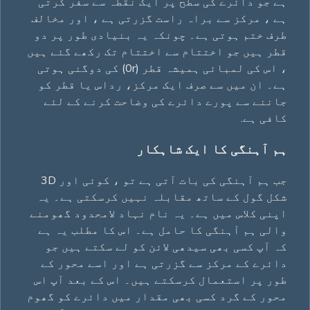
ہے جو دائرے کی سطح پر ایک نقطہ سے سفر کرتی
ہے ، مرکز سے براہ راست گزرتی ہے ، اور مخالف
طرف ختم ہوتی ہے۔ چونکہ یہ بنیادی طور پر دو
قطر ہیں جو اختتام سے اختتام تک رکھے گئے ہیں
، اس کی لمبائی ہمیشہ قطر (0r) کی دوگنی ہوتی
ہے۔ ان میں سے صرف ایک مرکز، رداس یا قطر کو
جاننے سے پورے دائرے کی وضاحت کرنے کے لئے
کافی ہے.
ہم آہنگی کا ایک شاہکار
جب ہم آہنگی کی بات آتی ہے تو ، کوئی اور 3D
شکل گول کے ساتھ مقابلہ نہیں کرسکتی ہے۔ یہ
اپنی کلاس میں ہے۔ یہ نام نہاد لامحدود گھومنے
والی ہم آہنگی کا حامل ہے۔ اس کا مطلب یہ ہے
کہ آپ کسی بھی سیدھی لائن کو لے سکتے ہیں جو
دائرے کے مرکز سے گزرتی ہے اور اسے محور کے
طور پر استعمال کرسکتے ہیں۔ اس کے بعد آپ اس
محور کے گرد کسی بھی مقدار میں دائرے کو گھوم