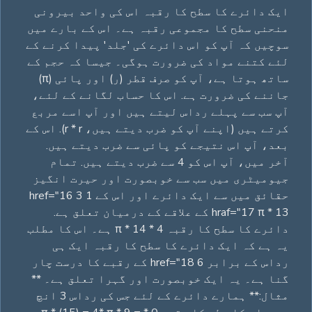
ایک دائرے کا سطح کا رقبہ اس کی واحد بیرونی
منحنی سطح کا مجموعی رقبہ ہے۔ اس کے بارے میں
سوچیں کہ آپ کو اس دائرے کی 'جلد' پیدا کرنے کے
لئے کتنے مواد کی ضرورت ہوگی۔ جیسا کہ حجم کے
ساتھ ہوتا ہے، آپ کو صرف قطر (ر) اور پائی (π)
جاننے کی ضرورت ہے. اس کا حساب لگانے کے لئے،
آپ سب سے پہلے رداس لیتے ہیں اور آپ اسے مربع
کرتے ہیں (اپنے آپ کو ضرب دیتے ہیں، r * r). اس کے
بعد، آپ اس نتیجے کو پائی سے ضرب دیتے ہیں.
آخر میں، آپ اس کو 4 سے ضرب دیتے ہیں. تمام
جیومیٹری میں سب سے خوبصورت اور حیرت انگیز
حقائق میں سے ایک دائرے اور اس کے 1 href="16 3
hraf="17 π * 13 کے علاقے کے درمیان تعلق ہے.
دائرے کا سطح کا رقبہ 4 * π * 14 ہے۔ اس کا مطلب
یہ ہے کہ ایک دائرے کا سطح کا رقبہ ایک ہی
رداس کے برابر 6 href="18 کے رقبے کا درست چار
گنا ہے۔ یہ ایک خوبصورت اور گہرا تعلق ہے۔ **
مثال:** ہمارے دائرے کے لئے جس کی رداس 3 انچ