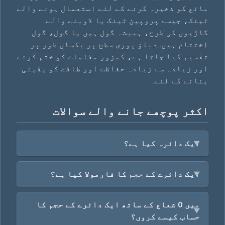
مائع کو ذخیرہ کرنے کے لئے استعمال ہونے والے
ٹینک، جیسے پروپین ٹینک یا ڈوبنے والے
گاڑیوں کی طرح، ہمیشہ گول ہیں یا گول، گول
اختتام ہیں. دباؤ پوری سطح پر یکساں طور پر
تقسیم کیا جاتا ہے، کمزور مقامات کو ختم کرنے
اور زیادہ سے زیادہ حفاظت اور طاقت کو یقینی
بنانے کے لئے.
اکثر پوچھے جانے والے سوالات
ایک دائرہ کیا ہے؟
ایک دائرے کے حجم کا فارمولا کیا ہے؟
میں 0 شعاع کے ساتھ ایک دائرے کے حجم کا
حساب کیسے کروں؟