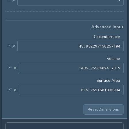
×
in
Advanced input
Circumference
×
in
Volume
×
in³
Surface Area
×
in²
Reset Dimensions