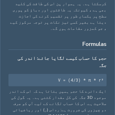
کرسکتا ہے۔ یہ ہموار پن اس کی طاقت کی کلید
بھی ہے ، کیونکہ یہ طاقتوں اور دباؤ کو پوری
سطح پر یکساں طور پر تقسیم کرنے کی اجازت
دیتا ہے بغیر کسی تیز نکات پر توجہ مرکوز کیے
، جو کمزور مقامات ہوں گے۔
Formulas
حجم کا حساب کیسے لگایا جائے: اندر کی
جگہ
V = (4/3) * π * r³
ایک دائرے کا حجم ہمیں بتاتا ہے کہ اس کے اندر
موجود 3D جگہ کی کل مقدار کتنی ہے۔ یہ گول کی
صلاحیت ہے. اس کا حساب لگانے کے لیے آپ کو صرف
دو چیزوں کی ضرورت ہے: رداس (ر) اور ریاضیاتی