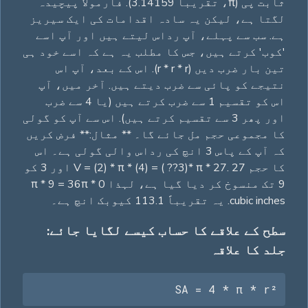
ثابت پی (π، تقریباً 3.14159). فارمولا پیچیدہ
لگتا ہے، لیکن یہ سادہ اقدامات کی ایک سیریز
ہے. سب سے پہلے، آپ رداس لیتے ہیں اور آپ اسے
'کوب' کرتے ہیں، جس کا مطلب یہ ہے کہ اسے خود ہی
تین بار ضرب دیں (r * r * r). اس کے بعد، آپ اس
نتیجے کو پائی سے ضرب دیتے ہیں. آخر میں، آپ
اس کو تقسیم 1 سے ضرب کرتے ہیں (یا 4 سے ضرب
اور پھر 3 سے تقسیم کرتے ہیں). اس سے آپ کو گولی
کا مجموعی حجم مل جائے گا۔ ** مثال:** فرض کریں
کہ آپ کے پاس 3 انچ کی رداس والی گولی ہے۔ اس
کا حجم V = (2) * π * (4) = ( ??3)* π * 27. 27 اور 3 کو
9 تک منسوخ کر دیا گیا ہے، لہذا 0 * π * 9 = 36π
cubic inches. یہ تقریباً 113.1 کیوبک انچ ہے۔
سطح کے علاقے کا حساب کیسے لگایا جائے:
جلد کا علاقہ
SA = 4 * π * r²