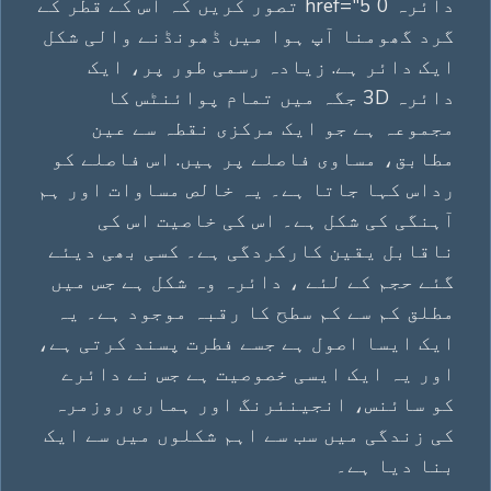
دائرہ 0 href="5 تصور کریں کہ اس کے قطر کے
گرد گھومنا آپ ہوا میں ڈھونڈنے والی شکل
ایک دائر ہے. زیادہ رسمی طور پر، ایک
دائرہ 3D جگہ میں تمام پوائنٹس کا
مجموعہ ہے جو ایک مرکزی نقطہ سے عین
مطابق، مساوی فاصلے پر ہیں. اس فاصلے کو
رداس کہا جاتا ہے۔ یہ خالص مساوات اور ہم
آہنگی کی شکل ہے۔ اس کی خاصیت اس کی
ناقابل یقین کارکردگی ہے۔ کسی بھی دیئے
گئے حجم کے لئے ، دائرہ وہ شکل ہے جس میں
مطلق کم سے کم سطح کا رقبہ موجود ہے۔ یہ
ایک ایسا اصول ہے جسے فطرت پسند کرتی ہے،
اور یہ ایک ایسی خصوصیت ہے جس نے دائرے
کو سائنس، انجینئرنگ اور ہماری روزمرہ
کی زندگی میں سب سے اہم شکلوں میں سے ایک
بنا دیا ہے۔