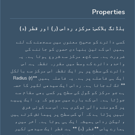
Properties
بلڈنگ بلاکس: مرکز، رداس (ر) اور قطر (د)
کسی دائرے کو صحیح معنوں میں سمجھنے کے لئے
ہمیں اس کے تین بنیادی حصوں کو جاننے کی
ضرورت ہے۔ سب کچھ مرکز سے شروع ہوتا ہے۔ یہ
واحد، دائرے کے وسط میں مقررہ نقطہ ہے. اس
دائرے کی سطح پر ہر ایک نقطہ اس مرکز سے بالکل
ایک ہی فاصلے پر ہے۔ یہ فاصلہ ہمیں **Radius (r)
** تک لے جاتا ہے۔ رداس ایک سیدھی لکیر کا حصہ
ہے جو مرکز کو گول کی سطح پر کسی بھی مقام سے
جوڑتا ہے۔ اس کے بارے میں سوچو کہ وہ ایک پہیے
پر گھومنے والی ٹوکری ہے۔ اس سے کوئی فرق
نہیں پڑتا ہے کہ آپ کس سطح پر پیمائش کرتے ہیں
، لیکن رداس ہمیشہ ایک ہی ہوتا ہے۔ آخر میں،
ہمارے پاس **قطر (د) ** ہے. قطر ایک سیدھی لکیر