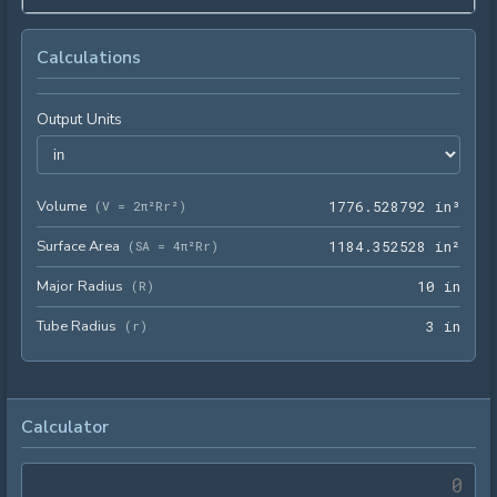
Calculations
Output Units
Volume
1776
(
V = 2π²Rr²
)
1
7
7
6
.
5
2
8
7
9
2
 in³
Surface Area
1184
(
SA = 4π²Rr
)
1
1
8
4
.
3
5
2
5
2
8
 in²
Major Radius
10 i
(
R
)
1
0
 in
Tube Radius
3 in
(
r
)
3
 in
Calculator