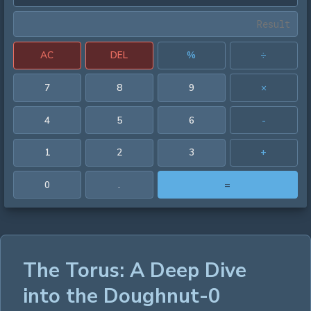
AC
DEL
%
÷
7
8
9
×
4
5
6
-
1
2
3
+
0
.
=
The Torus: A Deep Dive
into the Doughnut-0