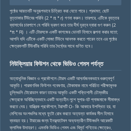
পৃষ্ঠের আয়তনটি অনুরূপভাবে চিত্রিত করা যেতে পারে। প্রথমত, ছোট
বৃত্তাকার টিউবের পরিধি (2 * π * r) গণনা করুন। তারপরে, এটিকে বৃহত্তর
ব্যাসার্ধের চারপাশে যে পরিধি ভ্রমণ করে তার দীর্ঘ দূরত্ব দ্বারা গুণ করুন (2
*π * R) । এটি টোরসকে একটি কাগজের ডোনাট হিসাবে কল্পনা করার মতো;
আপনি যদি এটিকে একটি সোজা টিউবে আনলক করতে পারেন তবে এর পৃষ্ঠের
ক্ষেত্রফলটি টিউবটির পরিধি তার দৈর্ঘ্যের সাথে গুণিত হবে।
নিউক্লিয়ার ফিউশন থেকে ভিডিও গেমস পর্যন্ত
অত্যাধুনিক বিজ্ঞান ও প্রকৌশলে টোরস একটি আশ্চর্যজনকভাবে গুরুত্বপূর্ণ
আকৃতি। পারমাণবিক ফিউশন গবেষণায়, টোকামাক নামে পরিচিত পরীক্ষামূলক
চুল্লিগুলি টোরোডাল কারণ তাদের আকৃতি একটি শক্তিশালী চৌম্বকীয়
ক্ষেত্রকে অবিচ্ছিন্নভাবে একটি অন্তহীন লুপে সুপার-হট প্লাজমাকে সীমাবদ্ধ
করতে দেয়। যান্ত্রিক প্রকৌশলে, টরাসটি O- রিং আকারে উপস্থিত হয়, যা
মেশিনের অংশগুলির মধ্যে ফুটো রোধ করতে অত্যন্ত কার্যকর সীল হিসাবে
ব্যবহৃত হয়। টায়ারের জন্য ইনফ্ল্যাটেবল অভ্যন্তরীণ টিউবগুলি আরেকটি
ক্লাসিক উদাহরণ। এমনকি ভিডিও গেমস এবং বিমূর্ত গণিতের ক্ষেত্রেও,