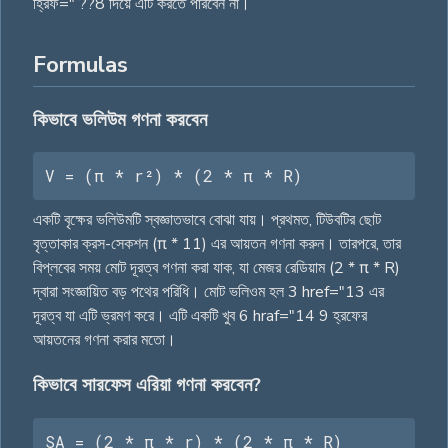
হ্রিফ=" ??8 দিয়ে এটি করতে পারবেন না।
Formulas
কিভাবে ভলিউম গণনা করবেন
V = (π * r²) * (2 * π * R)
একটি বৃক্ষের ভলিউমটি স্বজ্ঞাতভাবে বোঝা যায়। প্রথমত, টিউবটির ছোট
বৃত্তাকার ক্রস-সেকশন (π * 11) এর আয়তন গণনা করুন। তারপরে, তার
বিপ্লবের সময় মোট দূরত্ব গণনা করা যাক, যা মেজর রেডিয়াম (2 * π * R)
দ্বারা সংজ্ঞায়িত বড় পথের পরিধি। মোট ভলিওম হল 3 href="13 এর
দূরত্ব যা এটি ভ্রমণ করে। এটি একটি খুব 6 hraf="14 9 হ্রফের
আয়তনের গণনা করার মতো।
কিভাবে সারফেস এরিয়া গণনা করবেন?
SA = (2 * π * r) * (2 * π * R)